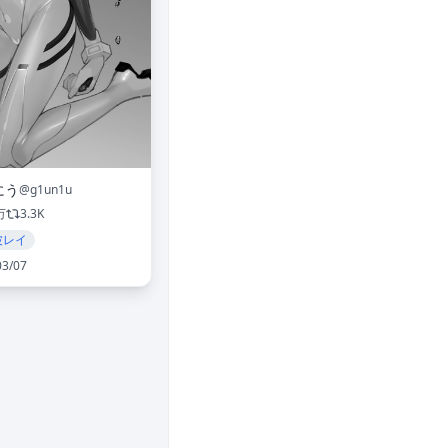
にう
@g1un1u
万
3.3K
波レイ
03/07