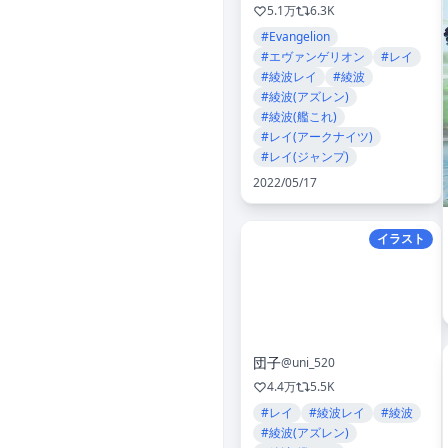
5.1万
6.3K
#Evangelion
#エヴァンゲリオン
#レイ
#綾波レイ
#綾波
#綾波(アズレン)
#綾波(艦これ)
#レイ(アークナイツ)
#レイ(ジャンプ)
2022/05/17
イラスト
団子
@uni_520
4.4万
5.5K
#レイ
#綾波レイ
#綾波
#綾波(アズレン)