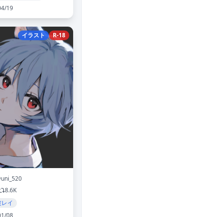
04/19
イラスト
R-18
uni_520
8.6K
波レイ
01/08