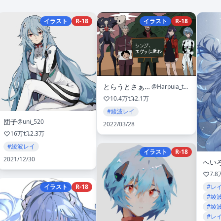
イラスト
R-18
イラスト
R-18
とらうとさぁもん
@Harpuia_tomo
10.4万
2.1万
#綾波レイ
団子
@uni_520
2022/03/28
16万
2.3万
#綾波レイ
イラスト
R-18
2021/12/30
へい
7.8
イラスト
R-18
#レ
#綾
#綾波
#レ