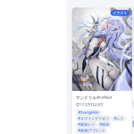
イラスト
マンドリル
@rafikix2
17.3万
2.8万
#Evangelion
#エヴァンゲリオン
#レイ
#綾波レイ
#綾波
#綾波(アズレン)