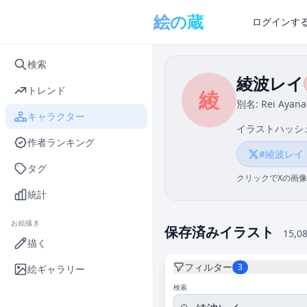
メインコンテンツへスキップ
絵の蔵
ログインす
検索
綾波レイ
トレンド
綾
別名: Rei Ayan
キャラクター
イラストハッシ
作者ランキング
#綾波レイ
タグ
クリックでXの画像
統計
お絵描き
保存済みイラスト
15,0
描く
フィルター
3
絵ギャラリー
検索