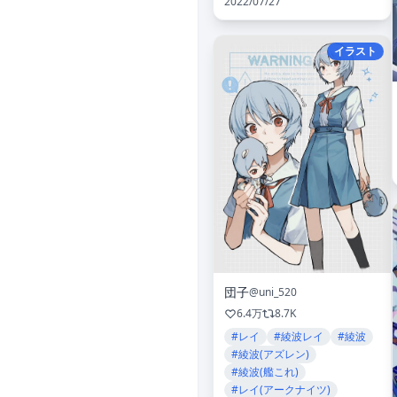
2022/07/27
イラスト
団子
@uni_520
6.4万
8.7K
#レイ
#綾波レイ
#綾波
#綾波(アズレン)
#綾波(艦これ)
#レイ(アークナイツ)