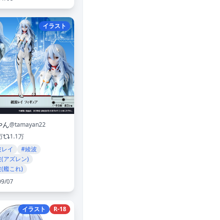
イラスト
やん
@tamayan22
万
1.1万
波レイ
#綾波
波(アズレン)
(艦これ)
09/07
イラスト
R-18