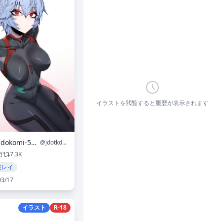
イラストを閲覧すると履歴が表示されます
J.K. @dokomi-5M29
@jdotkdot5
万
7.3K
波レイ
03/17
イラスト
R-18