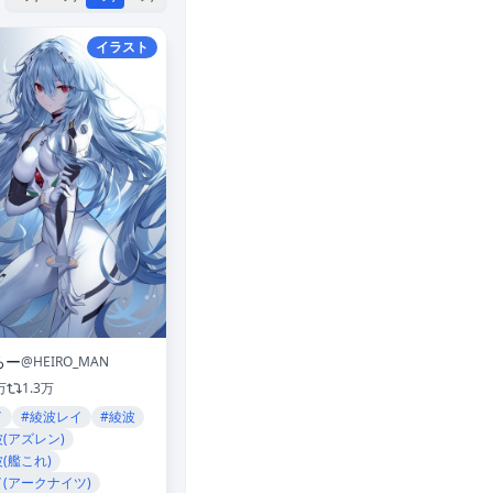
イラスト
ろー
@HEIRO_MAN
万
1.3万
イ
#綾波レイ
#綾波
波(アズレン)
(艦これ)
イ(アークナイツ)