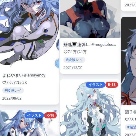
2021/
菇逃🎹連弾I29
@mogutofuoes
7.1万
1万
#綾波レイ
2021/12/01
よねやまい
@iamayenoy
7.6万
9.2K
イラスト
R-18
#綾波レイ
2022/08/02
団子
@
イラスト
R-18
7万
#綾
2022/