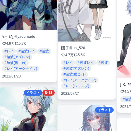
やづな
@yadu_nadu
4.9万
5.7K
団子
@uni_520
#レイ
#綾波レイ
#綾波
4.7万
5.5K
#綾波(アズレン)
#レイ
#綾波レイ
#綾波
#綾波(艦これ)
#綾波(アズレン)
#レイ(アークナイツ)
#綾波(艦これ)
2023/01/20
#レイ(アークナイツ)
#レイ(ジャンプ)
4.5
イラスト
R-18
2023/07/21
#綾
2021/
イラスト