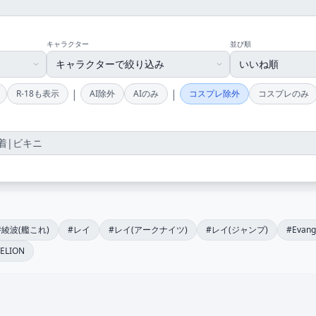
キャラクター
並び順
|
|
R-18も表示
AI除外
AIのみ
コスプレ除外
コスプレのみ
#綾波(艦これ)
#レイ
#レイ(アークナイツ)
#レイ(ジャンプ)
#Evang
ELION