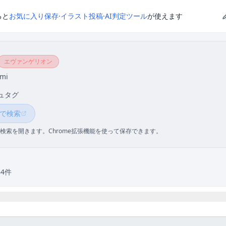
ると
お気に入り保存
·
イラスト投稿
·
AI判定ツール
が使えます
エヴァンゲリオン
ami
ュタグ
 で検索
検索を開きます。Chrome拡張機能を使って保存できます。
84件