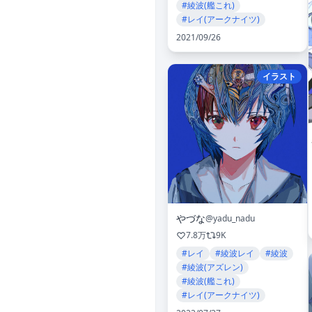
#綾波(艦これ)
#レイ(アークナイツ)
2021/09/26
イラスト
やづな
@yadu_nadu
7.8万
9K
#レイ
#綾波レイ
#綾波
#綾波(アズレン)
#綾波(艦これ)
#レイ(アークナイツ)