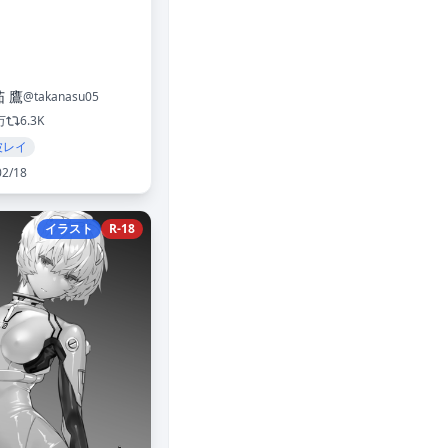
 鷹
@takanasu05
万
6.3K
波レイ
02/18
イラスト
R-18