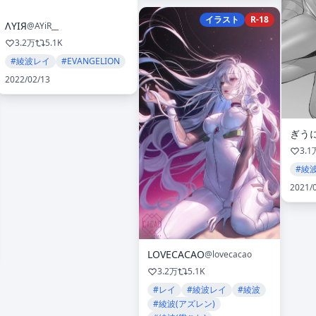
イラスト
R-18
ΛYIЯ
@AYiR__
3.2万
5.1K
#綾波レイ
#EVANGELION
2022/02/13
ぎう
3.1
#綾
2021/
LOVECACAO
@lovecacao
3.2万
5.1K
#レイ
#綾波レイ
#綾波
#綾波(アズレン)