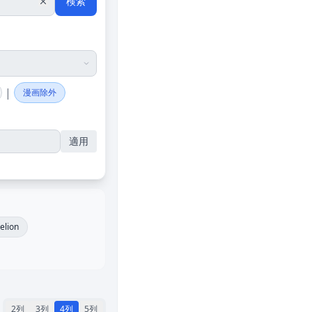
検索
|
漫画除外
適用
elion
2列
3列
4列
5列