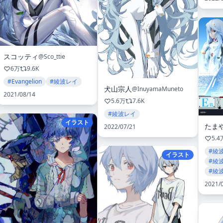
スコッティ
@Sco_ttie
6万
9.6K
#Evangelion
#綾波レイ
犬山宗人
@InuyamaMuneto
2021/08/14
5.6万
7.6K
#綾波レイ
イラスト
たま
2022/07/21
5.4
#綾
イラスト
#綾
#綾波
2021/