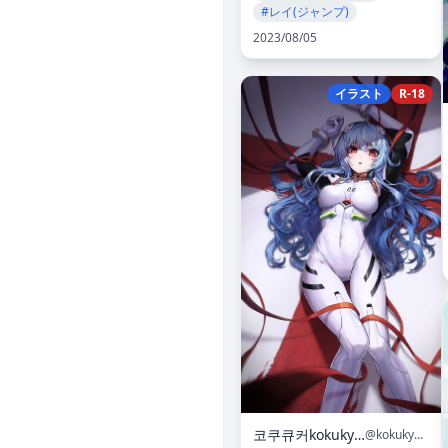
#レイ(ジャンプ)
2023/08/05
イラスト
R-18
코쿠큐커kokukyukeo
@kokukyukeo