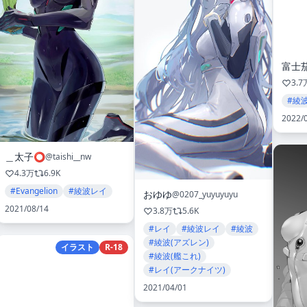
富士茄
3.7
#綾
2022/
＿太子⭕️
@taishi__nw
4.3万
6.9K
#Evangelion
#綾波レイ
おゆゆ
@0207_yuyuyuyu
2021/08/14
3.8万
5.6K
#レイ
#綾波レイ
#綾波
#綾波(アズレン)
イラスト
R-18
#綾波(艦これ)
#レイ(アークナイツ)
2021/04/01