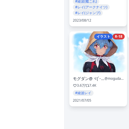
#綾波(艦これ)
#レイ(アークナイツ)
#レイ(ジャンプ)
2023/08/12
イラスト
R-18
モグダン@ヾ(´･ω･｀)ﾉ
@mogudan555
3.6万
7.4K
#綾波レイ
2021/07/05