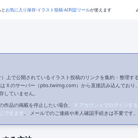
ると
お気に入り保存
·
イラスト投稿
·
AI判定ツール
が使えます
itter）上で公開されているイラスト投稿のリンクを集約・整理
 X のサーバー（pbs.twimg.com）から直接読み込んでお
存していません。
の作品の掲載を停止したい場合、
X アカウントでログインす
にできます
。 メールでのご連絡や本人確認手続きは不要です