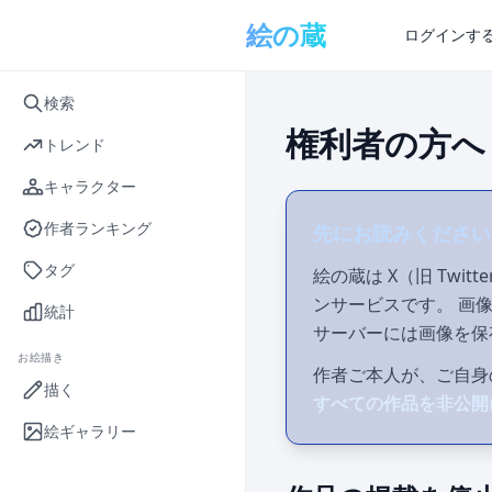
メインコンテンツへスキップ
絵の蔵
ログインす
検索
権利者の方へ
トレンド
キャラクター
作者ランキング
先にお読みください
タグ
絵の蔵は X（旧 Tw
ンサービスです。 画像は
統計
サーバーには画像を保
お絵描き
作者ご本人が、ご自身
描く
すべての作品を非公開
絵ギャラリー