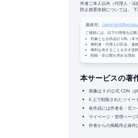
作者ご本人以外（代理人・法
防止措置依頼については、 
連絡先:
copyright@enoku
ご連絡には、以下の情報を記載
対象となる作品の URL（本サ
権利者・代理人の氏名、連
権利を有することを示す資
削除・非公開を求める理由
本サービスの著
画像は X の公式 CDN
X 上で削除されたツイ
各作品には作者名・元ツ
マイページ・管理ページ等
作者からの掲載停止操作