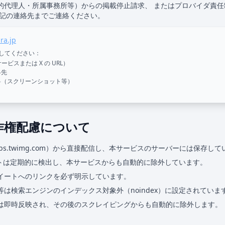
的代理人・所属事務所等）からの掲載停止請求、 またはプロバイダ責任
下記の連絡先までご連絡ください。
ra.jp
してください：
ービスまたは X の URL）
絡先
料（スクリーンショット等）
作権配慮について
（pbs.twimg.com）から直接配信し、本サービスのサーバーには保存し
ートは定期的に検出し、本サービスからも自動的に除外しています。
イートへのリンクを必ず明示しています。
は検索エンジンのインデックス対象外（noindex）に設定されていま
は即時反映され、その後のスクレイピングからも自動的に除外します。