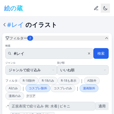
メインコンテンツへスキップ
絵の蔵
#レイ
のイラスト
フィルター
2
検索
検索
ジャンル
並び順
|
フィルタ:
R-18除外
R-18のみ
R-18も表示
AI除外
|
|
AIのみ
コスプレ除外
コスプレのみ
漫画除外
漫画のみ
クリア
適用
.*