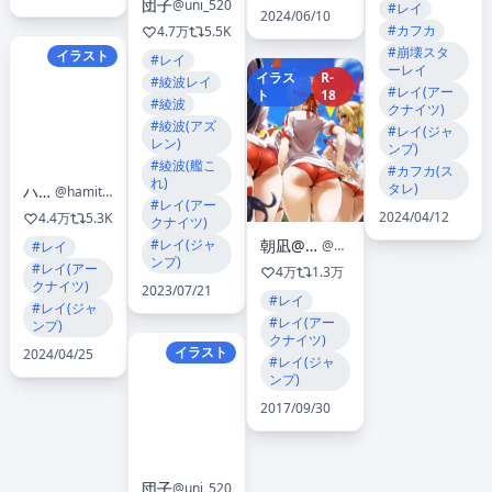
団子
@uni_520
#レイ
2024/06/10
#カフカ
4.7万
5.5K
#崩壊スタ
イラスト
#レイ
ーレイ
イラス
R-
#綾波レイ
#レイ(アー
ト
18
#綾波
クナイツ)
#綾波(アズ
#レイ(ジャ
レン)
ンプ)
#綾波(艦こ
#カフカ(ス
れ)
タレ)
ハミタ
@hamita1220
#レイ(アー
2024/04/12
4.4万
5.3K
クナイツ)
朝凪@冬コミ新刊出ました
#レイ(ジャ
@Victim_Girls
#レイ
ンプ)
#レイ(アー
4万
1.3万
クナイツ)
2023/07/21
#レイ
#レイ(ジャ
#レイ(アー
ンプ)
クナイツ)
イラスト
2024/04/25
#レイ(ジャ
ンプ)
2017/09/30
団子
@uni_520