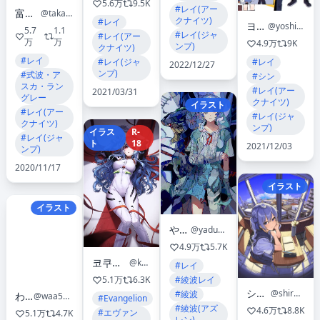
5.6万
9.5K
#レイ(アー
富士茄 鷹
@takanasu05
クナイツ)
#レイ
ヨシヲ
@yoshio_296
5.7
1.1
#レイ(ジャ
#レイ(アー
万
万
4.9万
9K
ンプ)
クナイツ)
#レイ
#レイ
#レイ(ジャ
2022/12/27
ンプ)
#式波・ア
#シン
スカ・ラン
#レイ(アー
2021/03/31
グレー
クナイツ)
イラスト
#レイ(アー
#レイ(ジャ
クナイツ)
ンプ)
イラス
R-
#レイ(ジャ
ト
18
2021/12/03
ンプ)
2020/11/17
イラスト
イラスト
やづな
@yadu_nadu
4.9万
5.7K
코쿠큐커kokukyukeo
@kokukyukeo
#レイ
#綾波レイ
5.1万
6.3K
シロクマ🍙
@shirokuma_1231
#綾波
わお
@waa5251
#Evangelion
#綾波(アズ
4.6万
8.8K
#エヴァン
5.1万
4.7K
レン)