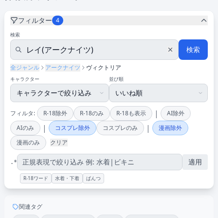
フィルター
4
検索
検索
全ジャンル
アークナイツ
ヴィクトリア
キャラクター
並び順
|
フィルタ:
R-18除外
R-18のみ
R-18も表示
AI除外
|
|
AIのみ
コスプレ除外
コスプレのみ
漫画除外
漫画のみ
クリア
適用
.*
R-18ワード
水着・下着
ぱんつ
関連タグ