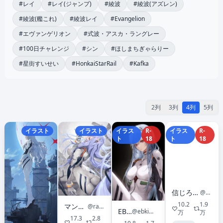
#レイ
#レイ(ジャンプ)
#綾波
#綾波(アズレン)
#綾波(艦これ)
#綾波レイ
#Evangelion
#エヴァンゲリオン
#式波・アスカ・ラングレー
#100日チャレンジ
#シン
#ほしまちぎゃらりー
#星街すいせい
#HonkaiStarRail
#Kafka
2列
3列
4列
5列
イラスト
イラスト
イラス
R-
イラス
R-
ト
18
ト
18
信じろのらくがき置き場
@shnjr4545
10.2
1.9
マンドリル
@rafikix2
EB十
@ebkim00
万
万
17.3
2.8