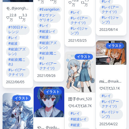
10.8
1.7
#レイ
万
万
万
万
#レイ(アー
モ誰
@jeonghee1414
#Evangelion
クナイツ)
#レイ
#エヴァン
22.8
3.3
#レイ(ジャ
#レイ(アー
ゲリオン
万
万
ンプ)
クナイツ)
#レイ
#100日チャ
#レイ(ジャ
2022/08/14
#綾波レイ
レンジ
ンプ)
#綾波
#レイ
2021/03/25
#綾波(アズ
#綾波
イラスト
レン)
#綾波(アズ
#綾波(艦こ
レン)
イラスト
れ)
#綾波(艦こ
#レイ(アー
れ)
クナイツ)
#レイ(アー
クナイツ)
2021/09/26
microa
@maikuro_ace
2022/06/05
6万
3.1K
イラスト
#レイ
イラスト
団子
@uni_520
#レイ(アー
6.4万
8.7K
クナイツ)
#レイ(ジャ
#レイ
ンプ)
#綾波レイ
2025/04/22
#綾波
やづな
@yadu_nadu