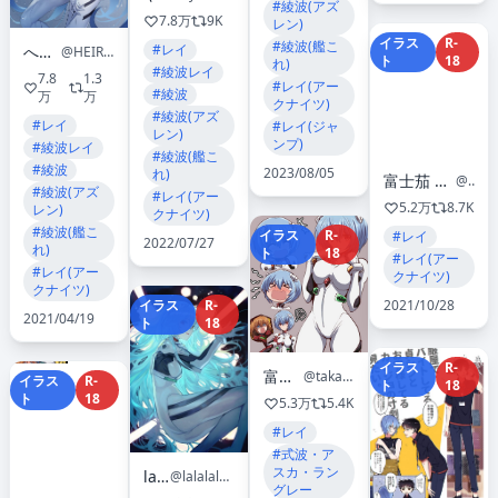
#綾波(アズ
7.8万
9K
レン)
イラス
R-
#綾波(艦こ
#レイ
へいろー
@HEIRO_MAN
ト
18
れ)
#綾波レイ
7.8
1.3
#レイ(アー
#綾波
万
万
クナイツ)
#綾波(アズ
#レイ
#レイ(ジャ
レン)
ンプ)
#綾波レイ
#綾波(艦こ
#綾波
2023/08/05
れ)
富士茄 鷹@1日目 東ア43ab、2日目 西ふ30b
@takanasu05
#綾波(アズ
#レイ(アー
5.2万
8.7K
レン)
クナイツ)
#綾波(艦こ
イラス
R-
#レイ
2022/07/27
れ)
ト
18
#レイ(アー
#レイ(アー
クナイツ)
クナイツ)
イラス
R-
2021/10/28
2021/04/19
ト
18
イラス
R-
富士茄 鷹
@takanasu05
イラス
R-
ト
18
ト
18
5.3万
5.4K
#レイ
#式波・ア
スカ・ラン
lack
@lalalalack
グレー