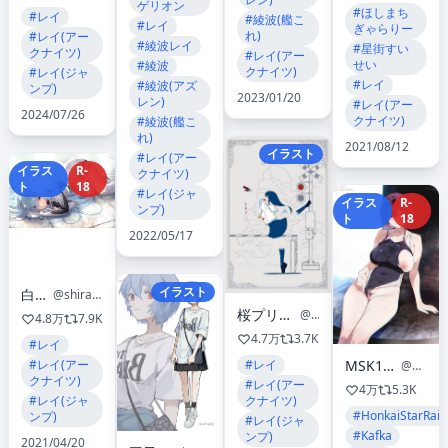
ゲリオン
#ほしまち
#レイ
#綾波(艦こ
#レイ
ぎゃらりー
れ)
#レイ(アー
#綾波レイ
#星街すい
クナイツ)
#レイ(アー
せい
#綾波
クナイツ)
#レイ(ジャ
#レイ
#綾波(アズ
ンプ)
2023/01/20
レン)
#レイ(アー
2024/07/26
クナイツ)
#綾波(艦こ
れ)
2021/08/12
イラスト
#レイ(アー
イラス
R-
クナイツ)
ト
18
#レイ(ジャ
イラス
R-
ンプ)
ト
18
2022/05/17
イラスト
白滝.⋆✶
@shirataki_jiro
桜プリン🐾書籍発売中！
@kuiruri
4.8万
7.9K
4.7万
3.7K
#レイ
#レイ
#レイ(アー
MSK12003@水曜日 東Ｂ05ab
@misaka12003
クナイツ)
#レイ(アー
4万
5.3K
クナイツ)
#レイ(ジャ
#HonkaiStarRail
ンプ)
#レイ(ジャ
#Kafka
ンプ)
2021/04/20