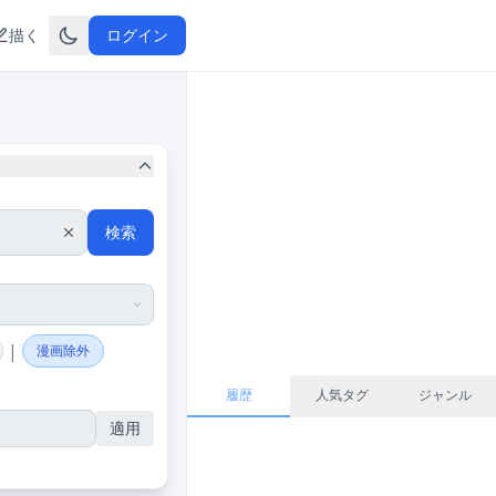
描く
ログイン
検索
|
漫画除外
履歴
人気タグ
ジャンル
適用