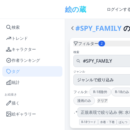
メインコンテンツへスキップ
絵の蔵
ログインす
#SPY_FAMILY
の
検索
トレンド
フィルター
2
キャラクター
検索
作者ランキング
タグ
ジャンル
統計
フィルタ:
R-18除外
R-18のみ
お絵描き
漫画のみ
クリア
描く
.*
絵ギャラリー
R-18ワード
水着・下着
ぱんつ