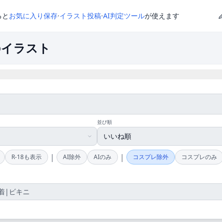
ると
お気に入り保存
·
イラスト投稿
·
AI判定ツール
が使えます
イラスト
並び順
|
|
R-18も表示
AI除外
AIのみ
コスプレ除外
コスプレのみ