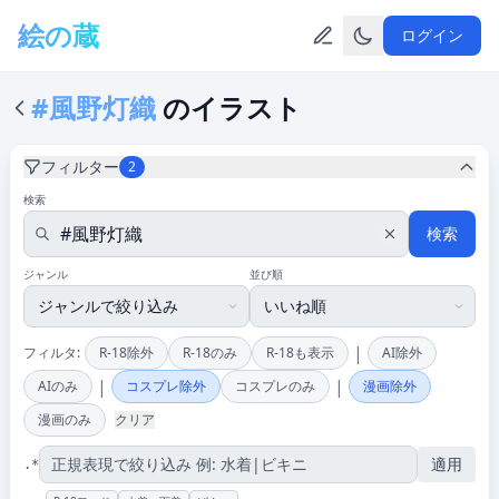
メインコンテンツへスキップ
絵の蔵
ログイン
#風野灯織
のイラスト
フィルター
2
検索
検索
ジャンル
並び順
|
フィルタ:
R-18除外
R-18のみ
R-18も表示
AI除外
|
|
AIのみ
コスプレ除外
コスプレのみ
漫画除外
漫画のみ
クリア
適用
.*