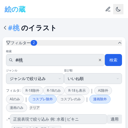
メインコンテンツへスキップ
絵の蔵
#桃
のイラスト
フィルター
2
検索
検索
ジャンル
並び順
|
フィルタ:
R-18除外
R-18のみ
R-18も表示
AI除外
|
|
AIのみ
コスプレ除外
コスプレのみ
漫画除外
漫画のみ
クリア
適用
.*