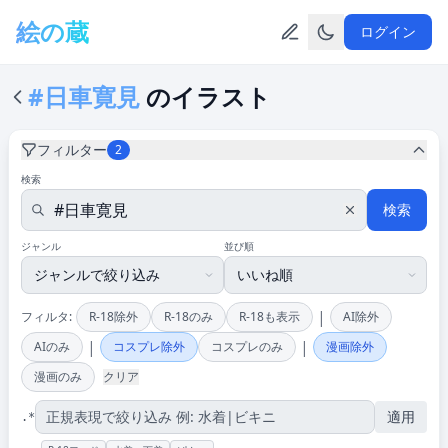
メインコンテンツへスキップ
絵の蔵
ログイン
#日車寛見
のイラスト
フィルター
2
検索
検索
ジャンル
並び順
|
フィルタ:
R-18除外
R-18のみ
R-18も表示
AI除外
|
|
AIのみ
コスプレ除外
コスプレのみ
漫画除外
漫画のみ
クリア
適用
.*