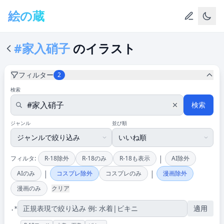
メインコンテンツへスキップ
絵の蔵
#家入硝子
のイラスト
フィルター
2
検索
検索
ジャンル
並び順
|
フィルタ:
R-18除外
R-18のみ
R-18も表示
AI除外
|
|
AIのみ
コスプレ除外
コスプレのみ
漫画除外
漫画のみ
クリア
適用
.*