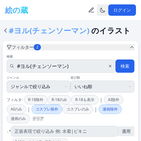
メインコンテンツへスキップ
絵の蔵
ログイン
#ヨル(チェンソーマン)
のイラスト
フィルター
2
検索
検索
ジャンル
並び順
|
フィルタ:
R-18除外
R-18のみ
R-18も表示
AI除外
|
|
AIのみ
コスプレ除外
コスプレのみ
漫画除外
漫画のみ
クリア
適用
.*