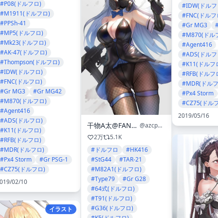
#P08(ドルフロ)
#IDW(ドルフ
#M1911(ドルフロ)
#FNC(ドルフ
#PPSh-41
#Gr MG3
#MP5(ドルフロ)
#M870(ドル
#Mk23(ドルフロ)
#Agent416
#AK-47(ドルフロ)
#ADS(ドルフ
#Thompson(ドルフロ)
#K11(ドルフ
#IDW(ドルフロ)
#RFB(ドルフ
#FNC(ドルフロ)
#MDR(ドルフ
#Gr MG3
#Gr MG42
#Px4 Storm
#M870(ドルフロ)
#CZ75(ドル
#Agent416
2019/05/16
#ADS(ドルフロ)
干物A太@FANBOX
@azcp333
#K11(ドルフロ)
2万
5.1K
#RFB(ドルフロ)
#MDR(ドルフロ)
#ドルフロ
#HK416
#Px4 Storm
#Gr PSG-1
#StG44
#TAR-21
#CZ75(ドルフロ)
#M82A1(ドルフロ)
#Type79
#Gr G28
019/02/10
#64式(ドルフロ)
#T91(ドルフロ)
#G36(ドルフロ)
イラスト
#K5(ドルフロ)