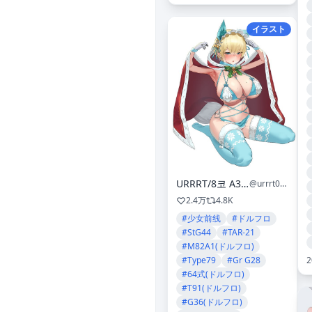
イラスト
URRRT/8코 A35-36
@urrrt0321
2.4万
4.8K
#少女前线
#ドルフロ
#StG44
#TAR-21
#M82A1(ドルフロ)
2
#Type79
#Gr G28
#64式(ドルフロ)
#T91(ドルフロ)
#G36(ドルフロ)