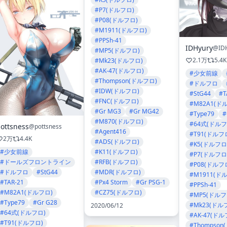
#P7(ドルフロ)
#P08(ドルフロ)
#M1911(ドルフロ)
#PPSh-41
IDHyury
@ID
#MP5(ドルフロ)
2.1万
5.4K
#Mk23(ドルフロ)
#AK-47(ドルフロ)
#少女前線
#Thompson(ドルフロ)
#ドルフロ
#IDW(ドルフロ)
#StG44
#T
#FNC(ドルフロ)
#M82A1(ド
#Gr MG3
#Gr MG42
#Type79
#
#M870(ドルフロ)
#64式(ドルフ
ottsness
@pottsness
#Agent416
#T91(ドルフ
2万
4.4K
#ADS(ドルフロ)
#K5(ドルフロ
#少女前線
#K11(ドルフロ)
#P7(ドルフロ
#ドールズフロントライン
#RFB(ドルフロ)
#P08(ドルフ
#ドルフロ
#StG44
#MDR(ドルフロ)
#M1911(ド
#TAR-21
#Px4 Storm
#Gr PSG-1
#PPSh-41
#M82A1(ドルフロ)
#CZ75(ドルフロ)
#MP5(ドルフ
#Type79
#Gr G28
#Mk23(ドル
2020/06/12
#64式(ドルフロ)
#AK-47(ドル
#T91(ドルフロ)
#Thompson