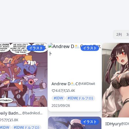
2列
イラスト
イラスト
Andrew D🌥️C
@AWDtwit
4.6万
5.4K
#IDW
#IDW(ドルフロ)
2023/09/26
Daily Badniks
@badniksdaily
5万
5.8K
イラスト
IDHyury
@ID
#IDW
#IDW(ドルフロ)