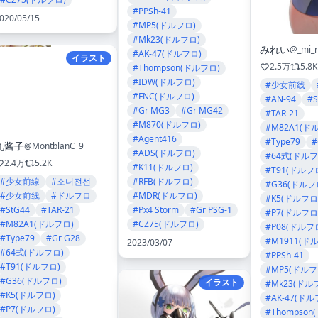
#PPSh-41
020/05/15
#MP5(ドルフロ)
#Mk23(ドルフロ)
みれい
@_mi_r
#AK-47(ドルフロ)
イラスト
2.5万
5.8K
#Thompson(ドルフロ)
#IDW(ドルフロ)
#少女前线
#FNC(ドルフロ)
#AN-94
#S
#Gr MG3
#Gr MG42
#TAR-21
#M870(ドルフロ)
#M82A1(ド
#Agent416
#Type79
#
九酱子
@MontblanC_9_
#ADS(ドルフロ)
#64式(ドルフ
2.4万
5.2K
#K11(ドルフロ)
#T91(ドルフ
#少女前線
#소녀전선
#RFB(ドルフロ)
#G36(ドルフ
#少女前线
#ドルフロ
#MDR(ドルフロ)
#K5(ドルフロ
#StG44
#TAR-21
#Px4 Storm
#Gr PSG-1
#P7(ドルフロ
#M82A1(ドルフロ)
#CZ75(ドルフロ)
#P08(ドルフ
#Type79
#Gr G28
#M1911(ド
2023/03/07
#64式(ドルフロ)
#PPSh-41
#T91(ドルフロ)
#MP5(ドルフ
#G36(ドルフロ)
イラスト
#Mk23(ドル
#K5(ドルフロ)
#AK-47(ドル
#P7(ドルフロ)
#Thompson