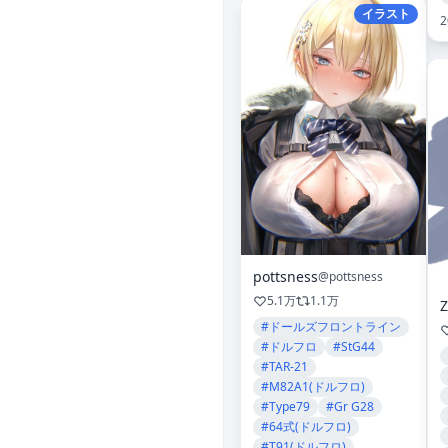
イラスト
2
pottsness
@pottsness
5.1万
1.1万
Z
#ドールズフロントライン
#ドルフロ
#StG44
#TAR-21
#M82A1(ドルフロ)
#Type79
#Gr G28
#64式(ドルフロ)
#T91(ドルフロ)