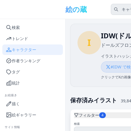
メインコンテンツへスキップ
絵の蔵
検索
IDW(ド
トレンド
I
ドールズフロントラ
キャラクター
イラストハッシ
作者ランキング
#IDW で
タグ
クリックでXの画像
統計
お絵描き
保存済みイラスト
39,8
描く
絵ギャラリー
フィルター
4
検索
サイト情報