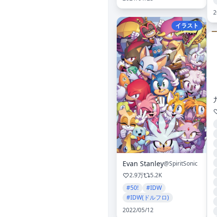
2
イラスト
Evan Stanley
@SpiritSonic
2.9万
5.2K
#50!
#IDW
#IDW(ドルフロ)
2022/05/12