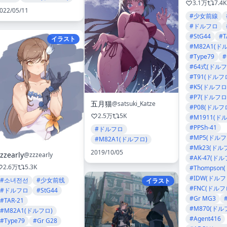
3.1万
7.4K
022/05/11
#少女前線
#ドルフロ
#StG44
#T
イラスト
#M82A1(ド
#Type79
#
#64式(ドルフ
#T91(ドルフ
#K5(ドルフロ
#P7(ドルフロ
五月猫
@satsuki_Katze
#P08(ドルフ
2.5万
5K
#M1911(ド
#PPSh-41
#ドルフロ
#MP5(ドルフ
#M82A1(ドルフロ)
#Mk23(ドル
2019/10/05
zzearly
@zzzearly
#AK-47(ドル
2.6万
5.3K
#Thompson
#IDW(ドルフ
#소녀전선
#少女前线
イラスト
#FNC(ドルフ
#ドルフロ
#StG44
#Gr MG3
#TAR-21
#M870(ドル
#M82A1(ドルフロ)
#Agent416
#Type79
#Gr G28