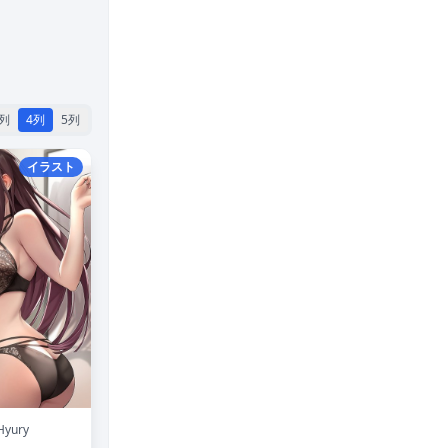
3列
4列
5列
イラスト
Hyury