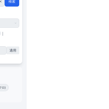
検索
|
適用
フロ)