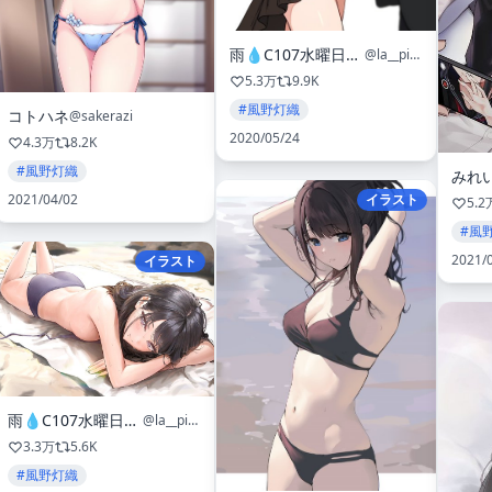
雨💧C107水曜日東カ06ab
@la__pioggia
5.3万
9.9K
#風野灯織
コトハネ
@sakerazi
2020/05/24
4.3万
8.2K
#風野灯織
みれ
2021/04/02
イラスト
5.2
#風
2021/
イラスト
雨💧C107水曜日東カ06ab
@la__pioggia
3.3万
5.6K
#風野灯織