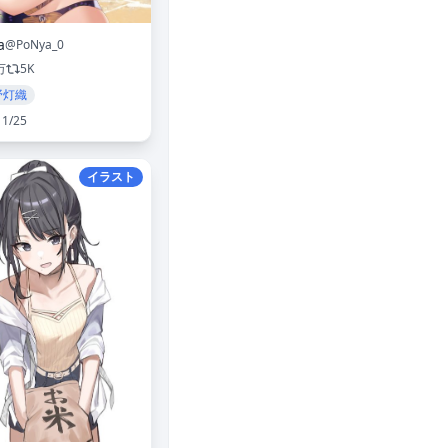
a
@PoNya_0
万
5K
野灯織
11/25
イラスト