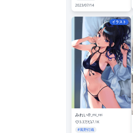
2023/07/14
イラスト
みれい
@_mi_rei
3.3万
7.1K
#風野灯織