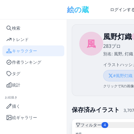
メインコンテンツへスキップ
絵の蔵
ログインす
検索
風野灯織
トレンド
風
283プロ
キャラクター
別名: 風野, 灯織
作者ランキング
イラストハッシ
タグ
#風野灯織
統計
クリックでXの画像
お絵描き
描く
保存済みイラスト
3,70
絵ギャラリー
フィルター
4
検索