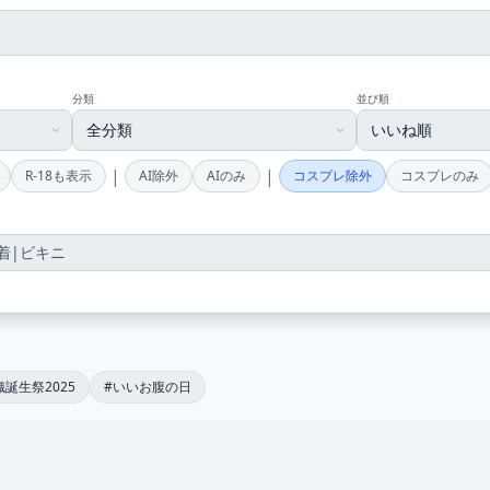
分類
並び順
|
|
R-18も表示
AI除外
AIのみ
コスプレ除外
コスプレのみ
誕生祭2025
#いいお腹の日