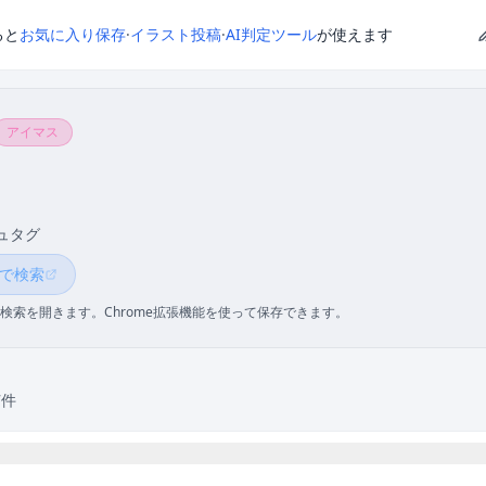
ると
お気に入り保存
·
イラスト投稿
·
AI判定ツール
が使えます
アイマス
ュタグ
 で検索
検索を開きます。Chrome拡張機能を使って保存できます。
7件