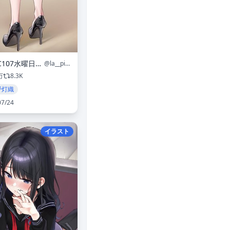
雨💧C107水曜日東カ06ab
@la__pioggia
万
8.3K
野灯織
07/24
イラスト