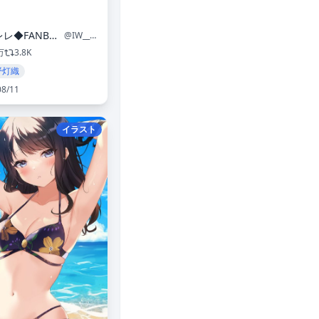
黒エレレ◆FANBOX🔞
@IW__r18
万
3.8K
野灯織
08/11
イラスト