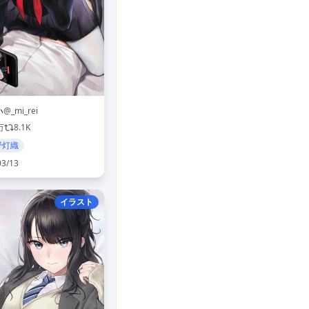
い
@_mi_rei
万
8.1K
野灯織
03/13
イラスト