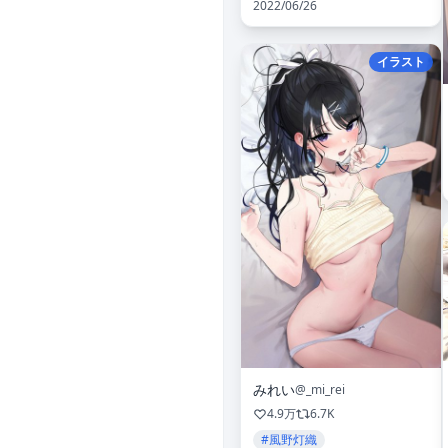
2022/06/26
イラスト
みれい
@_mi_rei
4.9万
6.7K
#風野灯織