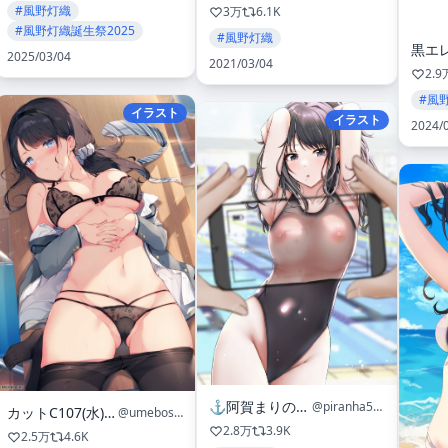
#風野灯織
3万
6.1K
#風野灯織誕生祭2025
#風野灯織
2025/03/04
2021/03/04
2.9
#風
イラスト
イラスト
2024/
⚓️阿賀まりの⚓️
@piranha5hk
カットC107(水)西1め－05b
@umeboshi10191
2.8万
3.9K
2.5万
4.6K