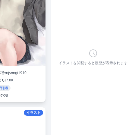
イラストを閲覧すると履歴が表示されます
ギ
@mjsnngi1910
万
7.8K
野灯織
07/28
イラスト