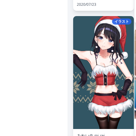
2020/07/23
イラスト
みれい
@_mi_rei