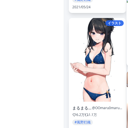
2021/05/24
イラスト
まるまる🍑
@OOmaru0maruOO
6.2万
1.1万
#風野灯織