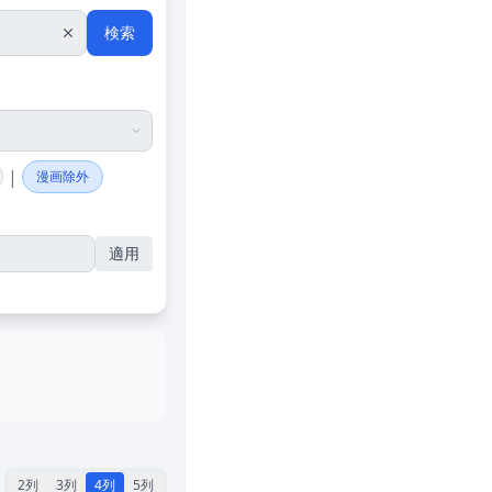
検索
|
漫画除外
適用
2列
3列
4列
5列