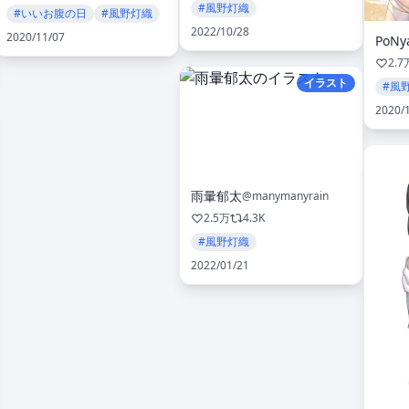
#風野灯織
#いいお腹の日
#風野灯織
2022/10/28
2020/11/07
PoNy
2.7
イラスト
#風
2020/
雨暈郁太
@manymanyrain
2.5万
4.3K
#風野灯織
2022/01/21