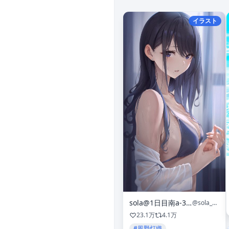
イラスト
sola@1日目南a-30ab
@sola_syu
23.1万
4.1万
#風野灯織