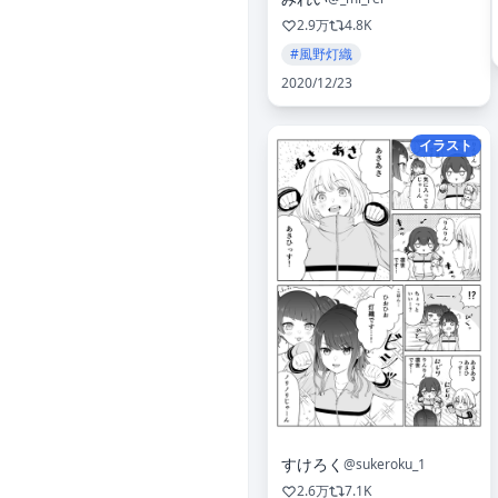
2.9万
4.8K
#風野灯織
2020/12/23
イラスト
すけろく
@sukeroku_1
2.6万
7.1K