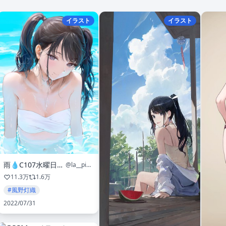
イラスト
イラスト
雨💧C107水曜日東カ06ab
@la__pioggia
11.3万
1.6万
#風野灯織
2022/07/31