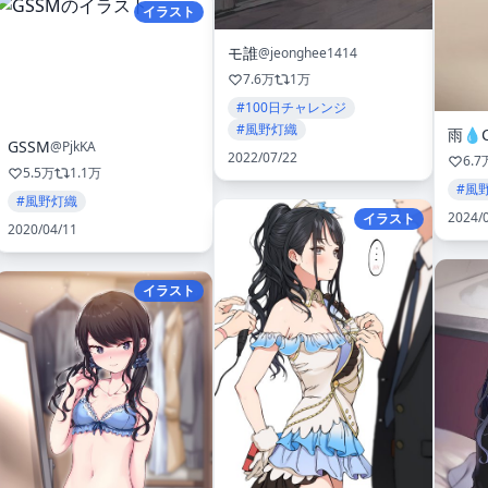
イラスト
モ誰
@jeonghee1414
7.6万
1万
#100日チャレンジ
#風野灯織
GSSM
@PjkKA
2022/07/22
6.7
5.5万
1.1万
#風
#風野灯織
2024/
イラスト
2020/04/11
イラスト