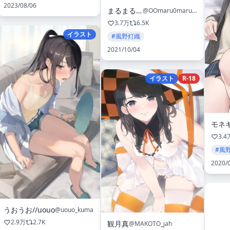
2023/08/06
まるまる🍑
@OOmaru0maruOO
3.7万
6.5K
イラスト
#風野灯織
2021/10/04
イラスト
R-18
モネ
3.4
#風
2020/
うおうお//uouo
@uouo_kuma
2.9万
2.7K
観月真
@MAKOTO_jah