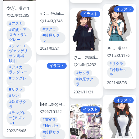
やぎさわてる
@yagisawateru
イラスト
ｼ ﾌﾞﾘ ﾝ ｶﾞ ﾙ
@shiburingaru321
イラスト
2.7K
285
1.4K
346
#アスカ
#サクラ
#式波・ア
スカ・ラン
#鈴原サク
グレー
ラ
#シン・エ
さしみ
@sasihmi
2021/03/21
ヴァンゲリ
1.2K
176
オン劇場
さしみ
@sasihmi
版:||
#サクラ
1.4K
232
イラスト
#アスカ・
#鈴原サク
ラングレー
#サクラ
ラ
#ラングレ
#鈴原サク
2021/08/03
ー
ラ
#サクラ
2021/11/21
#シン
イラスト
#鈴原サク
kenpoo
@cgkenpoo
ラ
イラスト
967
152
#ラングレ
ー(アズレ
#3DCG
ン)
#blender
2022/06/08
#鈴原サク
ラ