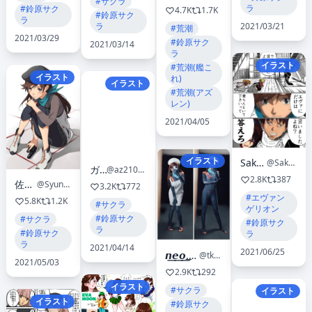
#サクラ
ラ
#鈴原サク
4.7K
1.7K
#鈴原サク
ラ
2021/03/21
ラ
#荒潮
2021/03/29
#鈴原サク
2021/03/14
ラ
イラスト
#荒潮(艦こ
イラスト
れ)
イラスト
#荒潮(アズ
レン)
2021/04/05
イラスト
Sakuraholic
@Sakuraholic_jp
ガブ
@az210309
2.8K
387
佐伯俊
@Syunsaeki
3.2K
772
#エヴァン
5.8K
1.2K
#サクラ
ゲリオン
#鈴原サク
#サクラ
#鈴原サク
ラ
#鈴原サク
ラ
ラ
2021/04/14
2021/06/25
𝙣͟𝙚͟𝙤͟.͟𝙤͟𝙢͟𝙤͟𝙘͟𝙝͟𝙞͟ ✨
@tkgw1500cc
2021/05/03
2.9K
292
イラスト
#サクラ
イラスト
イラスト
#鈴原サク