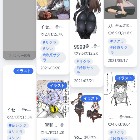
ガブ
@az210309
イセケヌ
@isknu
6.9K
1.8K
2万
5.7K
#サクラ
#サクラ
gggg@ギア４スランプマン
@ggggrga
#鈴原サク
#シン
ラ
9.6K
2.2K
#鈴原サク
スポンサー広告
ラ
2021/03/17
#サクラ
#鈴原サク
2021/03/20
イラスト
ラ
イラスト
2021/03/21
イラスト
イラスト
イセケヌ
@isknu
しおひがり
@shiohigari114
2.1万
5.3K
4.6K
664
一智和智 【便利屋斎藤さん、異世界に行く】アニメ化
@burningblossom
#碇シンジ
#サクラ
#サクラ
4.7K
1.2K
Yoshiyuki
@BirthHopeMetor
#シン
#鈴原サク