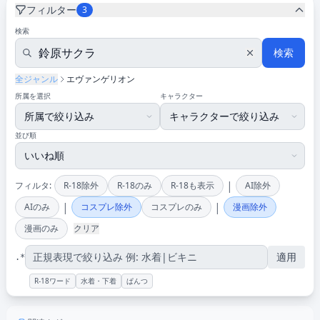
フィルター
3
検索
検索
全ジャンル
エヴァンゲリオン
所属を選択
キャラクター
並び順
|
フィルタ:
R-18除外
R-18のみ
R-18も表示
AI除外
|
|
AIのみ
コスプレ除外
コスプレのみ
漫画除外
漫画のみ
クリア
適用
.*
R-18ワード
水着・下着
ぱんつ