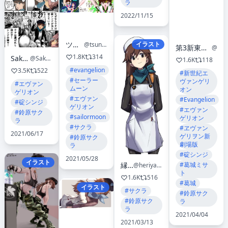
ラ
2022/11/15
ツネモク
イラスト
@tsunemoku
第3新東京市@NERV 『週刊 初号機をつくる』組み立て中 ㊗️エヴァンゲリオン30th
@3NERV_MAIN
1.8K
314
Sakuraholic
@Sakuraholic_jp
1.6K
118
#evangelion
3.5K
522
#新世紀エ
#セーラー
ヴァンゲリ
#エヴァン
ムーン
オン
ゲリオン
#エヴァン
#Evangelion
#碇シンジ
ゲリオン
#エヴァン
#鈴原サク
#sailormoon
ゲリオン
ラ
#サクラ
#ヱヴァン
2021/06/17
ゲリヲン新
#鈴原サク
劇場版
ラ
#碇シンジ
2021/05/28
イラスト
縁山
#葛城ミサ
@heriyama
ト
1.6K
516
#葛城
イラスト
#サクラ
#鈴原サク
#鈴原サク
ラ
ラ
2021/04/04
2021/03/13