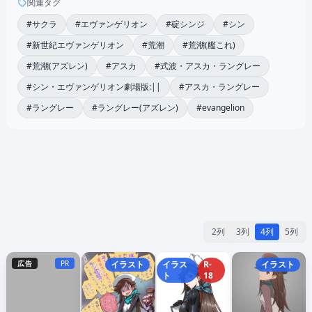
関連タグ
#サクラ
#エヴァンゲリオン
#碇シンジ
#シン
#新世紀エヴァンゲリオン
#荒潮
#荒潮(艦これ)
#荒潮(アズレン)
#アスカ
#式波・アスカ・ラングレー
#シン・エヴァンゲリオン劇場版:||
#アスカ・ラングレー
#ラングレー
#ラングレー(アズレン)
#evangelion
2列
3列
4列
5列
広告
PR
イラスト
イラス
R-
イラスト
ト
18