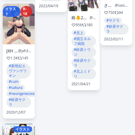
さしみ
@sasihmi
2022/04/19
イラス
R-
750
94
ト
18
柊🐥2月中旬以降着手のお仕事募集中
@h0lly1201eva
#サクラ
956
180
#鈴原サク
ラ
#北上
#国立ネル
2022/02/11
フ病院
#鈴原トウ
JXH 🔞
@jxh333
ジ
1.5K
145
#鈴原サク
ラ
#新世紀エ
ヴァンゲリ
#北上ミド
オン
リ
#cum
2021/04/21
#sakura
#neongenesisevangelion
#鈴原サク
ラ
2020/12/07
イラスト