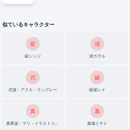
似ているキャラクター
碇
渚
碇シンジ
渚カヲル
式
綾
式波・アスカ・ラングレー
綾波レイ
真
葛
真希波・マリ・イラストリアス
葛城ミサト