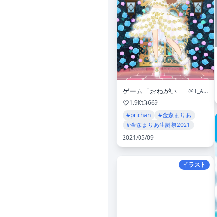
ゲーム「おねがいアイプリ」「アイプリバース」公式
@T_ARTS_PRETTY
1.9K
669
#prichan
#金森まりあ
#金森まりあ生誕祭2021
2021/05/09
イラスト