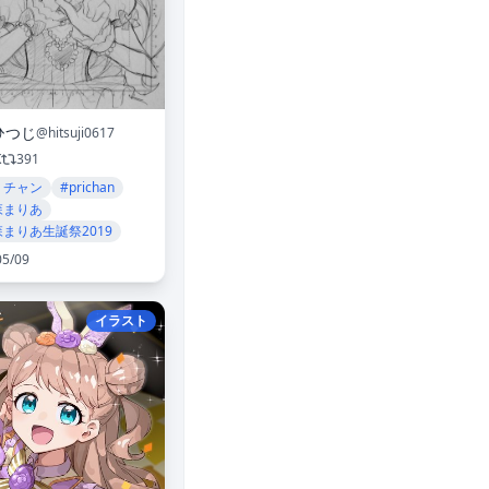
ひつじ
@hitsuji0617
K
391
リチャン
#prichan
森まりあ
森まりあ生誕祭2019
05/09
イラスト