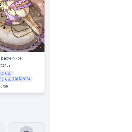
 be
@e797be
K
459
森まりあ
森まりあ生誕祭2024
05/09