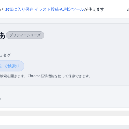
ると
お気に入り保存
·
イラスト投稿
·
AI判定ツール
が使えます
あ
プリティーシリーズ
ュタグ
あ で検索
検索を開きます。Chrome拡張機能を使って保存できます。
件