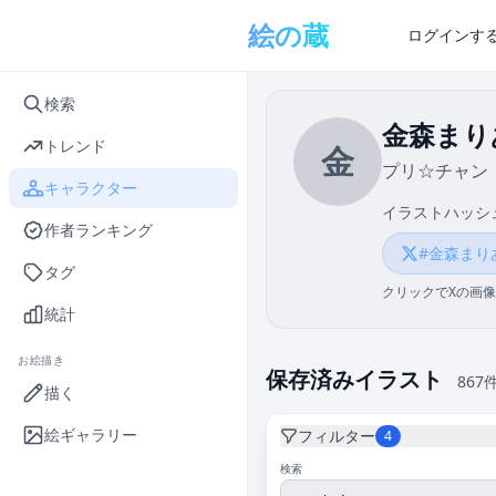
メインコンテンツへスキップ
絵の蔵
ログインす
検索
金森まり
トレンド
金
プリ☆チャン
キャラクター
イラストハッシ
作者ランキング
#金森まり
タグ
クリックでXの画像
統計
お絵描き
保存済みイラスト
867
描く
絵ギャラリー
フィルター
4
検索