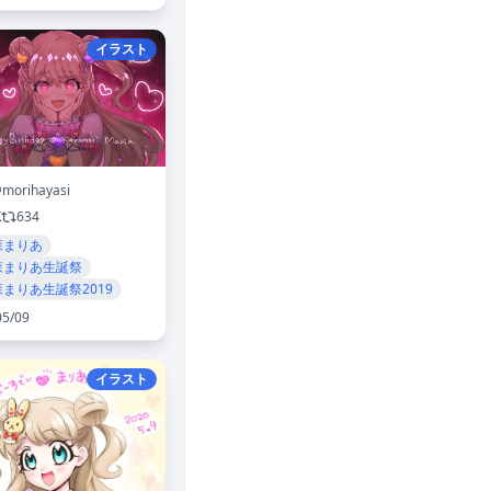
イラスト
morihayasi
K
634
森まりあ
森まりあ生誕祭
森まりあ生誕祭2019
05/09
イラスト