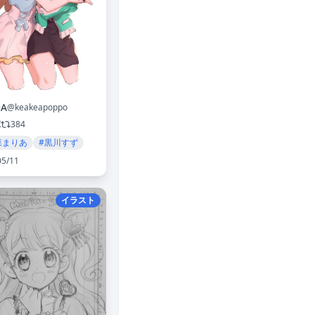
eA
@keakeapoppo
K
384
森まりあ
#黒川すず
05/11
イラスト