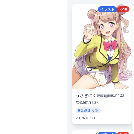
イラスト
R-18
うさぎにく
@usaginiku1123
3.6K
1.2K
#金森まりあ
2019/10/30