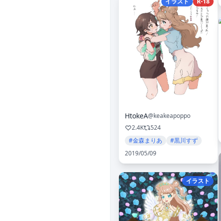
イラスト
R-18
HtokeA
@keakeapoppo
2.4K
524
#金森まりあ
#黒川すず
2019/05/09
イラスト