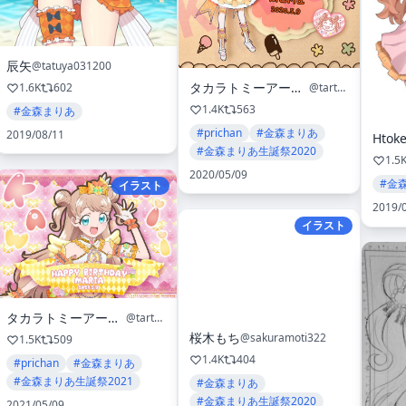
辰矢
@tatuya031200
タカラトミーアーツ公式
@tartsPR
1.6K
602
1.4K
563
#金森まりあ
#prichan
#金森まりあ
2019/08/11
Htok
#金森まりあ生誕祭2020
1.5
2020/05/09
#金
イラスト
2019/
イラスト
タカラトミーアーツ公式
@tartsPR
桜木もち
@sakuramoti322
1.5K
509
1.4K
404
#prichan
#金森まりあ
#金森まりあ生誕祭2021
#金森まりあ
#金森まりあ生誕祭2020
2021/05/09