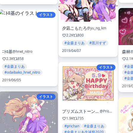
イラスト
夕凪こもたろ
@yu_ng_km
2.2K
800
#金森まりあ
#黒川すず
2019/04/07
ﾆﾄﾛ基
森林
@hrwt_nitro
@
2.3K
858
2.1
#金森まりあ
#金
イラスト
#odaibako_hrwt_nitro
#金
#金
2019/06/05
2019/
イラスト
プリズムストーンカフェ出張店関連情報X
@PrismStoneCafe
1.9K
735
#prichan
#金森まりあ
#金森まりあ生誕祭2020