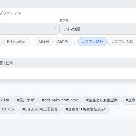
プリ☆チャン
並び順
|
|
R-18も表示
AI除外
AIのみ
コスプレ除外
コスプレのみ
020
#黒川すず
#odaibako_hrwt_nitro
#金森まりあ生誕祭
#金森
プリチャン
#かわいい向上委員会
#金森まりあ生誕祭2024