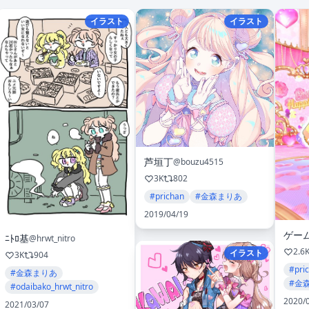
イラスト
イラスト
芦垣丁
@bouzu4515
3K
802
#prichan
#金森まりあ
2019/04/19
ﾆﾄﾛ基
@hrwt_nitro
2.6
イラスト
3K
904
#pri
#金森まりあ
#金
#odaibako_hrwt_nitro
2020/
2021/03/07