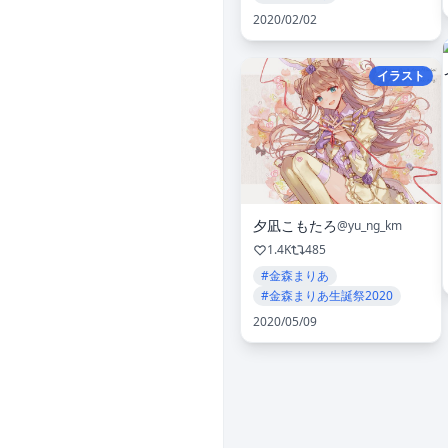
2020/02/02
イラスト
夕凪こもたろ
@yu_ng_km
1.4K
485
#金森まりあ
#金森まりあ生誕祭2020
2020/05/09