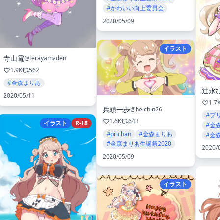
#かわいい向上委員会
2020/05/09
イラスト
寺山電
@terayamaden
1.9K
562
#金森まりあ
辻永
2020/05/11
1.7
兵頭一歩
@heichin26
#プ
1.6K
643
イラスト
R-18
#金
#prichan
#金森まりあ
#金
#金森まりあ生誕祭2020
2020/
2020/05/09
イラスト