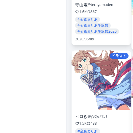
寺山電
@terayamaden
1.6K
667
#金森まりあ
#金森まりあ生誕祭
#金森まりあ生誕祭2020
2020/05/09
イラスト
ヒロき
@yyqw7151
1.5K
488
#金森まりあ