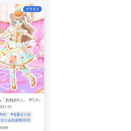
イラスト
ゲーム「おねがいアイプリ」「アイプリバース」公式
@T_ARTS_PRETTY
K
1.1K
chan
#金森まりあ
森まりあ生誕祭2020
05/09