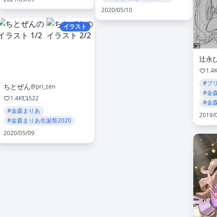
2020/05/10
イラスト
辻永
1.4
#プ
ちとぜん
@pri_zen
#金
1.4K
522
#金
#金森まりあ
2019/
#金森まりあ生誕祭2020
2020/05/09