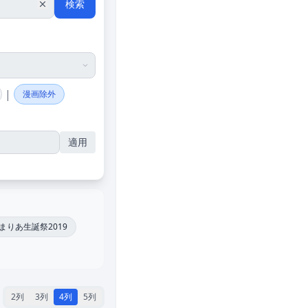
検索
|
漫画除外
適用
まりあ生誕祭2019
2列
3列
4列
5列