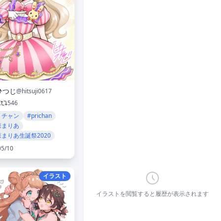
ひつじ
@hitsuji0617
K
546
リチャン
#prichan
森まりあ
森まりあ生誕祭2020
05/10
イラスト
イラストを閲覧すると履歴が表示されます