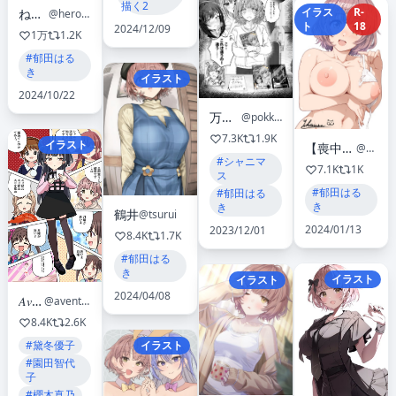
描く2
イラス
R-
ねいさん
@hero_neisan
ト
18
2024/12/09
1万
1.2K
#郁田はる
き
イラスト
2024/10/22
万手観音
@pokka0801
7.3K
1.9K
イラスト
【喪中】行政（ユキマサ）
@yuki_masa
#シャニマ
7.1K
1K
ス
#郁田はる
#郁田はる
き
き
鶴井
@tsurui
2024/01/13
2023/12/01
8.4K
1.7K
#郁田はる
き
イラスト
イラスト
2024/04/08
𝐴𝑣𝑒𝑛𝑡𝑎𝑑𝑜𝑟
@aventador_770_4
8.4K
2.6K
イラスト
#黛冬優子
#園田智代
子
#櫻木真乃