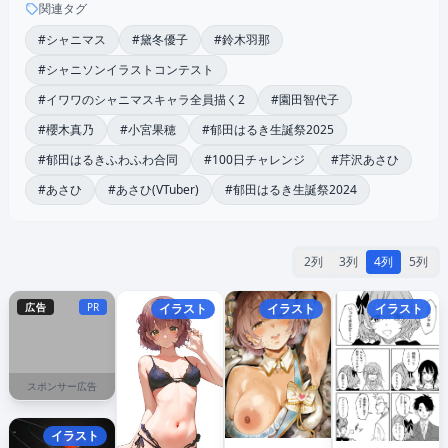
関連タグ
#シャニマス
#黛冬優子
#鈴木羽那
#シャニソンイラストコンテスト
#イワワのシャニマスキャラ全員描く2
#園田智代子
#櫻木真乃
#小宮果穂
#郁田はるき生誕祭2025
#郁田はるきふわふわ合同
#100日チャレンジ
#芹沢あさひ
#あさひ
#あさひ(VTuber)
#郁田はるき生誕祭2024
2列
3列
4列
5列
広告
PR
イラスト
イラスト
イラスト
スポンサー広告
イラスト