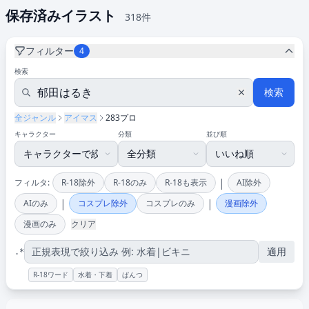
保存済みイラスト
318件
フィルター
4
検索
検索
全ジャンル
アイマス
283プロ
キャラクター
分類
並び順
|
フィルタ:
R-18除外
R-18のみ
R-18も表示
AI除外
|
|
AIのみ
コスプレ除外
コスプレのみ
漫画除外
漫画のみ
クリア
適用
.*
R-18ワード
水着・下着
ぱんつ