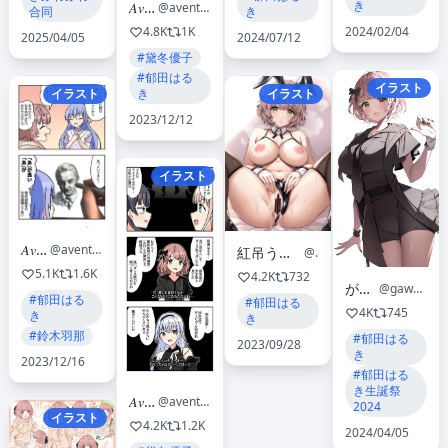
き
𝐴𝑣𝑒𝑛𝑡𝑎𝑑𝑜𝑟
@aventador_770_4
き
合同
2024/02/04
4.8K
1K
2024/07/12
2025/04/05
#黛冬優子
#郁田はる
イラスト
き
イラスト
イラスト
2023/12/12
イラスト
𝐴𝑣𝑒𝑛𝑡𝑎𝑑𝑜𝑟
@aventador_770_4
紅吊うらび 【C107】2日目／東6"ケ-33a"
@urabiyori
5.1K
1.6K
4.2K
732
がわわわ
@gawa_wawa
#郁田はる
#郁田はる
4K
745
き
き
#鈴木羽那
#郁田はる
2023/09/28
き
2023/12/16
#郁田はる
き生誕祭
𝐴𝑣𝑒𝑛𝑡𝑎𝑑𝑜𝑟
@aventador_770_4
2024
イラスト
4.2K
1.2K
2024/04/05