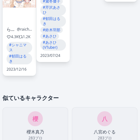
#黛冬優子
#芹沢あさ
ひ
#郁田はる
き
らいちた
@raichitaraichi
#鈴木羽那
#あさひ
4.3K
1.2K
#あさひ
#シャニマ
(VTuber)
ス
2023/07/24
#郁田はる
き
2023/12/16
似ているキャラクター
櫻
八
櫻木真乃
八宮めぐる
283プロ
283プロ