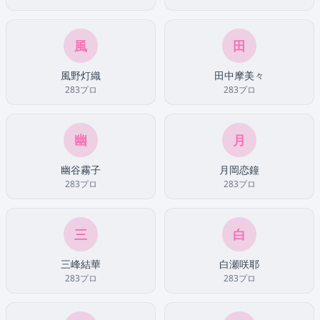
風
田
風野灯織
田中摩美々
283プロ
283プロ
幽
月
幽谷霧子
月岡恋鐘
283プロ
283プロ
三
白
三峰結華
白瀬咲耶
283プロ
283プロ