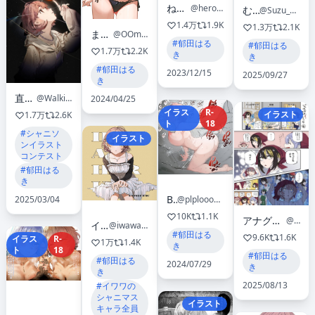
ねいさん
@hero_neisan
むん
@Suzu_Mun
1.4万
1.9K
1.3万
2.1K
まるまる🍑
@OOmaru0maruOO
#郁田はる
#郁田はる
1.7万
2.2K
き
き
#郁田はる
2023/12/15
2025/09/27
き
直立行走
@WalkingBoring
2024/04/25
イラス
R-
イラスト
1.7万
2.6K
ト
18
#シャニソ
イラスト
ンイラスト
コンテスト
#郁田はる
き
BP
@plploooo66
2025/03/04
10K
1.1K
アナグマ@SSF10【ク13】
@MK_201
イワワ
@iwawa__iwawa
#郁田はる
9.6K
1.6K
イラス
R-
1万
1.4K
き
ト
18
#郁田はる
#郁田はる
2024/07/29
き
き
2025/08/13
#イワワの
シャニマス
イラスト
キャラ全員