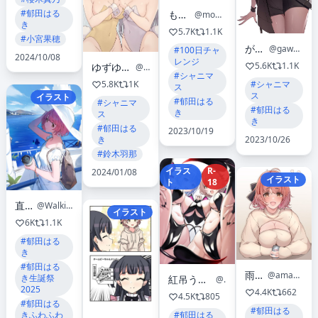
#郁田はる
ももいもん
@momoimon_1
き
5.7K
1.1K
#小宮果穂
がわわわ
@gawa_wawa
#100日チャ
2024/10/08
レンジ
5.6K
1.1K
ゆずゆい@C107 ２日目東6ク-61a
@Yuzu_Yui8
#シャニマ
5.8K
1K
#シャニマ
ス
ス
イラスト
#郁田はる
#シャニマ
#郁田はる
き
ス
き
#郁田はる
2023/10/19
き
2023/10/26
#鈴木羽那
イラス
R-
2024/01/08
イラスト
ト
18
直立行走
@WalkingBoring
イラスト
6K
1.1K
#郁田はる
き
#郁田はる
雨晴ちい
@amabarashitii
き生誕祭
紅吊うらび 【C107】2日目／東6"ケ-33a"
@urabiyori
2025
4.4K
662
4.5K
805
#郁田はる
#郁田はる
#郁田はる
きふわふわ