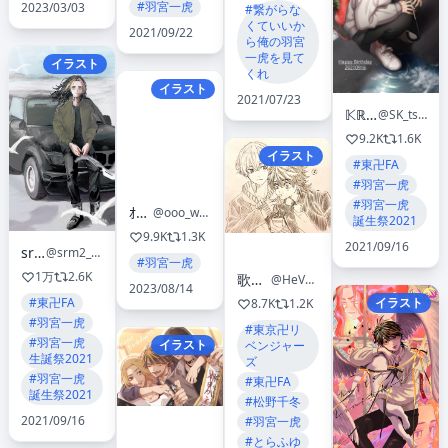
#羽宮一虎
2023/03/03
#繋がらな
くていいか
2021/09/22
ら俺の羽宮
一虎を見て
イラスト
くれ
イラスト
2021/07/23
𝕂ℝ𝕊𝕂
@SK_tsu96
9.2K
1.6K
イラスト
#東卍FA
#羽宮一虎
#羽宮一虎
ｵｳﾙ𓅓
@ooo_www_LLL
誕生祭2021
9.9K
1.3K
2021/09/16
srm2
@srm2_poipoi
#羽宮一虎
1万
2.6K
歌織@低浮上
@HeVZ1axb2L19UhC
2023/08/14
イラスト
#東卍FA
8.7K
1.2K
#羽宮一虎
#東京卍リ
#羽宮一虎
イラスト
ベンジャー
生誕祭2021
ズ
#羽宮一虎
#東卍FA
誕生祭2021
#松野千冬
2021/09/16
#羽宮一虎
#とらふゆ