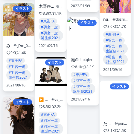
木野@8/27 東5モ24b
2022/01/09
@kagi___f
イラスト
8.8K
1.1K
narumi
@doshitan_h_k
#東卍FA
イラスト
8.6K
1.7K
#羽宮一虎
#羽宮一虎
#東卍FA
誕生祭2021
#羽宮一虎
みそ
2021/09/16
@_Dm_0820
#羽宮一虎
生誕祭2021
9K
1.4K
#羽宮一虎
凛
@deptqlin
#東卍FA
誕生祭2021
イラスト
#羽宮一虎
8.1K
3.3K
2021/09/16
#羽宮一虎
#東卍FA
誕生祭2021
#羽宮一虎
2021/09/16
イラスト
#羽宮一虎
誕生祭2021
▶︎ 雅 ◀︎
2021/09/16
@vs_myb
イラスト
8.5K
2.2K
#東卍FA
#羽宮一虎
たぬきଳ
@ponhone
#羽宮一虎
8.1K
1.5K
生誕祭2021