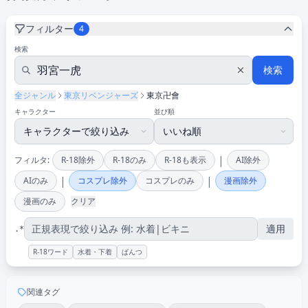
フィルター
4
検索
検索
全ジャンル
東京リベンジャーズ
東京卍會
キャラクター
並び順
|
フィルタ:
R-18除外
R-18のみ
R-18も表示
AI除外
|
|
AIのみ
コスプレ除外
コスプレのみ
漫画除外
漫画のみ
クリア
適用
.*
R-18ワード
水着・下着
ぱんつ
関連タグ