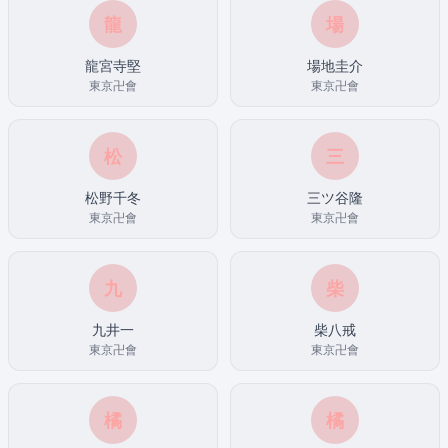
龍
場
龍宮寺堅
場地圭介
東京卍會
東京卍會
松
三
松野千冬
三ツ谷隆
東京卍會
東京卍會
九
柴
九井一
柴八戒
東京卍會
東京卍會
橘
橘