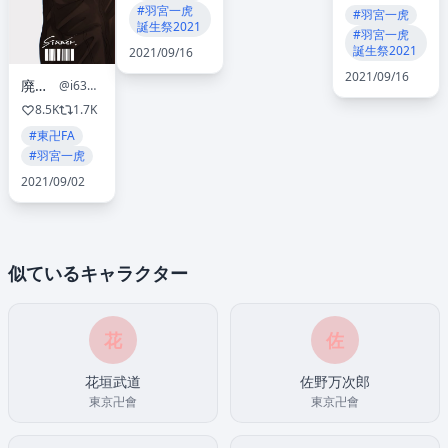
#羽宮一虎
#羽宮一虎
誕生祭2021
#羽宮一虎
誕生祭2021
2021/09/16
2021/09/16
廃棄物
@i638ko
8.5K
1.7K
#東卍FA
#羽宮一虎
2021/09/02
似ているキャラクター
花
佐
花垣武道
佐野万次郎
東京卍會
東京卍會