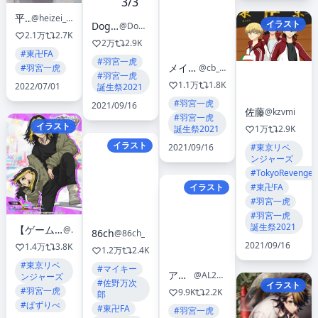
平生
@heizei_img
イラスト
Doggyと如月瑞
@Doggy_KisaragiM
2.1万
2.7K
2万
2.9K
#東卍FA
#羽宮一虎
メイメイ
@cb_mei
#羽宮一虎
#羽宮一虎
1.1万
1.8K
2022/07/01
誕生祭2021
#羽宮一虎
2021/09/16
佐藤
@kzvmi
#羽宮一虎
イラスト
誕生祭2021
1万
2.9K
イラスト
2021/09/16
#東京リベ
ンジャーズ
#TokyoRevenger
イラスト
#東卍FA
#羽宮一虎
#羽宮一虎
誕生祭2021
【ゲーム公式】『東京リベンジャーズ ぱずりべ！全国制覇への道』
@toman_game
86ch
@86ch_
2021/09/16
1.4万
3.8K
1.2万
2.4K
#東京リベ
#マイキー
アルト
@AL20_tR
ンジャーズ
#佐野万次
イラスト
#羽宮一虎
9.9K
2.2K
郎
#ぱずりべ
#東卍FA
#羽宮一虎