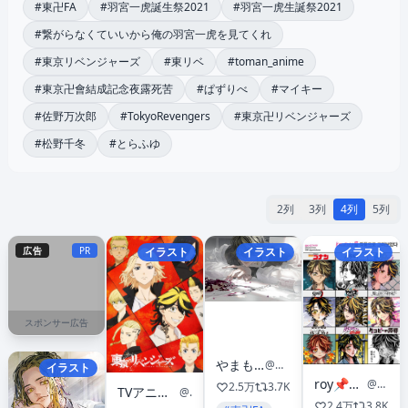
#東卍FA
#羽宮一虎誕生祭2021
#羽宮一虎生誕祭2021
#繋がらなくていいから俺の羽宮一虎を見てくれ
#東京リベンジャーズ
#東リベ
#toman_anime
#東京卍會結成記念夜露死苦
#ぱずりべ
#マイキー
#佐野万次郎
#TokyoRevengers
#東京卍リベンジャーズ
#松野千冬
#とらふゆ
2列
3列
4列
5列
広告
PR
イラスト
イラスト
イラスト
スポンサー広告
やまもも yamamomo 💤
@mumumu_my
イラスト
roy📌垢移動‼️new account
@NVGS400K
2.5万
3.7K
TVアニメ『東京リベンジャーズ』公式@三天戦争編2026年放送🔥
@anime_toman
2.4万
3.8K