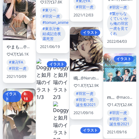
#東卍FA
3万
7.8K
#羽宮一虎
#羽宮一虎
#東リベ
#繋がらな
2021/12/03
#羽宮一虎
くていいか
#toman_anime
ら俺の羽宮
一虎を見て
#東京卍會
イラスト
くれ
結成記念夜
露死苦
2022/04/03
やまもも yamamomo 💤
2021/06/19
@mumumu_my
4万
6.1K
イラスト
#東卍FA
イラスト
#羽宮一虎
2021/10/09
鳴月
@Narutsuki_
1.8万
2.9K
#羽宮一虎
イラス
R-
maco🍀
@macotoiuonna
ト
18
#羽宮一虎
誕生祭2021
1.4万
2.6K
2021/09/16
#羽宮一虎
#羽宮一虎
誕生祭2021
イラスト
2021/09/16