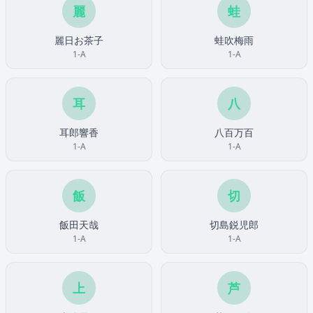
麗
蛙
麗日お茶子
蛙吹梅雨
1-A
1-A
耳
八
耳郎響香
八百万百
1-A
1-A
飯
切
飯田天哉
切島鋭児郎
1-A
1-A
上
芦