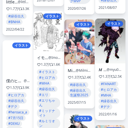
#緑谷出久
2018/12/07
グMVP
littleskrib
@littleskrib
2021/08/07
2020/07/26
1.7万
3.3K
#緑谷出久
イラスト
#BNHA
イラスト
イラスト
2022/04/22
イラスト
イモあん🍠
@Imoan_atag
1.3万
1.6K
𝑴 𝒀 𝑼
@myu060309
Milmil
@Milmil21229
#イラスト
1.3万
2.5K
1.3万
2.4K
#ヒロアカ
僕のヒーローアカデミア／ヒロアカ アニメ公式
@heroaca_anime
#MHA
#FANART
#緑谷出久
1.5万
3.9K
#緑谷出久
#ヒロアカ
#緑谷出久
#エリ
#ヒロアカ
生誕祭2025
#MHA
#エリちゃ
#緑谷出久
#緑谷出久
2025/07/15
ん
#デク
#デク
#ミッドナ
#heroaca_a
2022/01/16
イト
#7月15日
イラスト
#ルミリオ
#DEKU
ン