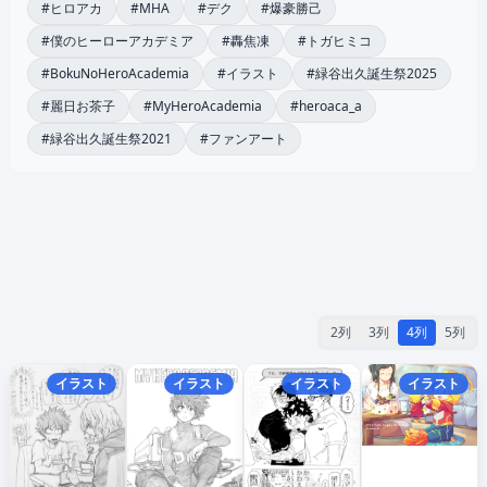
#ヒロアカ
#MHA
#デク
#爆豪勝己
#僕のヒーローアカデミア
#轟焦凍
#トガヒミコ
#BokuNoHeroAcademia
#イラスト
#緑谷出久誕生祭2025
#麗日お茶子
#MyHeroAcademia
#heroaca_a
#緑谷出久誕生祭2021
#ファンアート
2列
3列
4列
5列
イラスト
イラスト
イラスト
イラスト