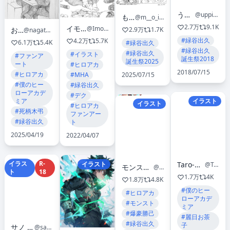
うっぴー
@uppipupepo
もい
@m__o_i93
2.7万
9.1K
イモあん🍠
@Imoan_atag
お朋希
2.9万
1.7K
@nagatomo1565
#緑谷出久
4.2万
5.7K
6.1万
5.4K
#緑谷出久
#緑谷出久
#緑谷出久
#イラスト
#ファンア
誕生祭2018
誕生祭2025
ート
#ヒロアカ
2018/07/15
#ヒロアカ
#MHA
2025/07/15
#僕のヒー
#緑谷出久
ローアカデ
#デク
ミア
イラスト
イラスト
#ヒロアカ
#死柄木弔
ファンアー
#緑谷出久
ト
2025/04/19
2022/04/07
イラス
R-
Taro-K from TamoTaro
イラスト
@Tarokunnnn
モンスターストライク公式(モンスト)
@monst_mixi
ト
18
1.7万
4K
1.8万
4.8K
#僕のヒー
#ヒロアカ
ローアカデ
#モンスト
ミア
#爆豪勝己
#麗日お茶
#緑谷出久
子
サノ BR 🇧🇷
@sano_br