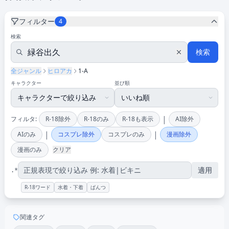
フィルター
4
検索
検索
全ジャンル
ヒロアカ
1-A
キャラクター
並び順
|
フィルタ:
R-18除外
R-18のみ
R-18も表示
AI除外
|
|
AIのみ
コスプレ除外
コスプレのみ
漫画除外
漫画のみ
クリア
適用
.*
R-18ワード
水着・下着
ぱんつ
関連タグ