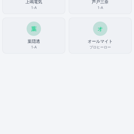
上鳴電気
芦戸三奈
1-A
1-A
葉
オ
葉隠透
オールマイト
1-A
プロヒーロー