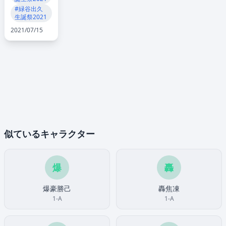
#緑谷出久
生誕祭2021
2021/07/15
似ているキャラクター
爆
轟
爆豪勝己
轟焦凍
1-A
1-A