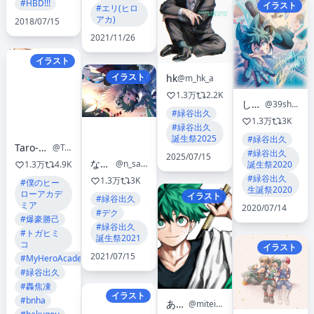
#HBD!!!
イラスト
#エリ(ヒロ
アカ)
2018/07/15
2021/11/26
イラスト
イラスト
hk
@m_hk_a
1.3万
2.2K
しらたま
@39shiratama
#緑谷出久
1.3万
3K
#緑谷出久
誕生祭2025
#緑谷出久
Taro-K from TamoTaro
@Tarokunnnn
#緑谷出久
2025/07/15
なお🐰
@n_sai_ao
1.3万
4.9K
誕生祭2020
#緑谷出久
1.3万
3K
#僕のヒー
生誕祭2020
ローアカデ
イラスト
#緑谷出久
ミア
2020/07/14
#デク
#爆豪勝己
#緑谷出久
#トガヒミ
誕生祭2021
コ
イラスト
2021/07/15
#MyHeroAcademia
#緑谷出久
#轟焦凍
イラスト
#bnha
あまぢ
@mitei7926