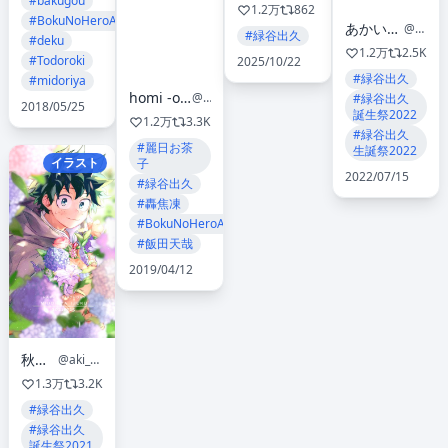
#bakugou
1.2万
862
#BokuNoHeroAcademia
あかいろ 〆 しーちゃん’
@seazoo7
#緑谷出久
#deku
1.2万
2.5K
#Todoroki
2025/10/22
#緑谷出久
#midoriya
homi -original artbook 星光 on order
@homikokoni
#緑谷出久
2018/05/25
誕生祭2022
1.2万
3.3K
#緑谷出久
#麗日お茶
生誕祭2022
イラスト
子
2022/07/15
#緑谷出久
#轟焦凍
#BokuNoHeroAcademia
#飯田天哉
2019/04/12
秋野🧀
@aki_ktdk
1.3万
3.2K
#緑谷出久
#緑谷出久
誕生祭2021