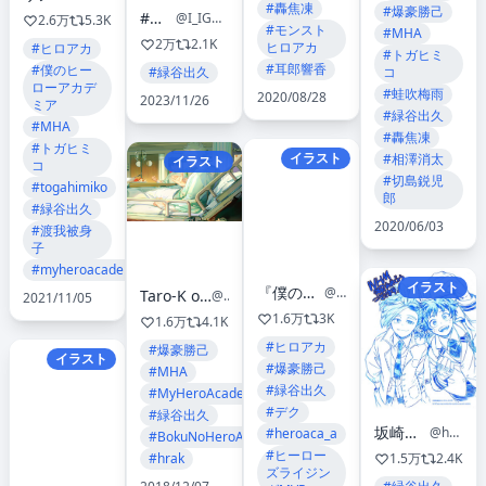
#轟焦凍
#爆豪勝己
#後屋
@I_IGOYA
2.6万
5.3K
#モンスト
#MHA
2万
2.1K
ヒロアカ
#ヒロアカ
#トガヒミ
#耳郎響香
#僕のヒー
#緑谷出久
コ
ローアカデ
#蛙吹梅雨
2020/08/28
2023/11/26
ミア
#緑谷出久
#MHA
#轟焦凍
#トガヒミ
イラスト
#相澤消太
イラスト
コ
#切島鋭児
#togahimiko
郎
#緑谷出久
2020/06/03
#渡我被身
子
#myheroacademia
イラスト
『僕のヒーローアカデミア THE MOVIE』公式
@heroaca_movie
Taro-K original artbook StarLight 星光 order open
@Tarokunnnn
2021/11/05
1.6万
3K
1.6万
4.1K
#ヒロアカ
#爆豪勝己
イラスト
#爆豪勝己
#MHA
#緑谷出久
#MyHeroAcademia
#デク
#緑谷出久
坂崎春子は低浮上気味
@haru_ko1209
#heroaca_a
#BokuNoHeroAcademia
#ヒーロー
1.5万
2.4K
#hrak
ズライジン