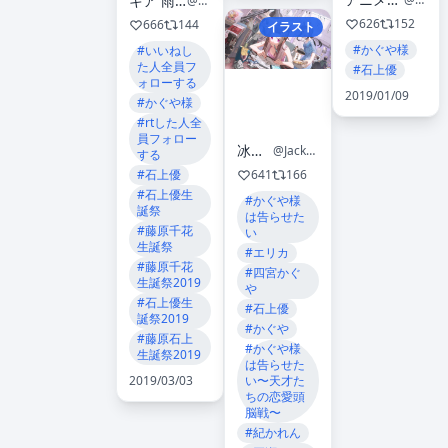
キア 雨宮天推⛄️
@kia7w
626
152
666
144
イラスト
#かぐや様
#いいねし
た人全員フ
#石上優
ォローする
2019/01/09
#かぐや様
#rtした人全
員フォロー
冰箱坛子鸦
@JackTheFridge
する
641
166
#石上優
#石上優生
#かぐや様
誕祭
は告らせた
#藤原千花
い
生誕祭
#エリカ
#藤原千花
#四宮かぐ
生誕祭2019
や
#石上優生
#石上優
誕祭2019
#かぐや
#藤原石上
#かぐや様
生誕祭2019
は告らせた
い〜天才た
2019/03/03
ちの恋愛頭
脳戦〜
#紀かれん