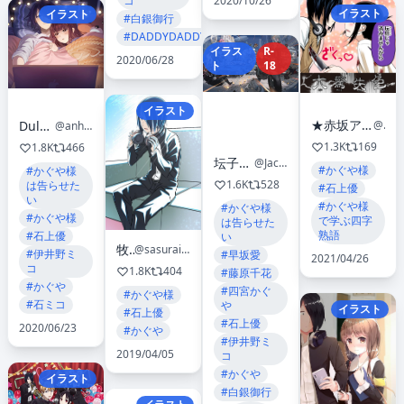
2020/10/26
コ
イラスト
イラスト
#白銀御行
#DADDYDADDYDO
イラス
R-
2020/06/28
ト
18
イラスト
★赤坂アカ 集英社作品 総合アカ★最新作『メルヘンクラウン』ヤングジャンプで連載中！
Dule0000
@akasakashueisha
@anhaidule
1.3K
169
1.8K
466
坛子鸦Donzduck
@JackTheFridge
#かぐや様
#かぐや様
1.6K
528
は告らせた
#石上優
い
#かぐや様
#かぐや様
#かぐや様
で学ぶ四字
は告らせた
熟語
#石上優
い
牧茶
@sasurainopink
#伊井野ミ
#早坂愛
2021/04/26
コ
1.8K
404
#藤原千花
#かぐや
#四宮かぐ
#かぐや様
#石ミコ
や
イラスト
#石上優
#石上優
2020/06/23
#かぐや
#伊井野ミ
2019/04/05
コ
#かぐや
イラスト
#白銀御行