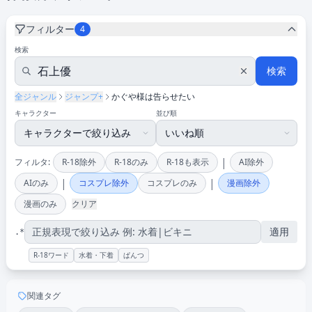
フィルター
4
検索
検索
全ジャンル
ジャンプ+
かぐや様は告らせたい
キャラクター
並び順
|
フィルタ:
R-18除外
R-18のみ
R-18も表示
AI除外
|
|
AIのみ
コスプレ除外
コスプレのみ
漫画除外
漫画のみ
クリア
適用
.*
R-18ワード
水着・下着
ぱんつ
関連タグ