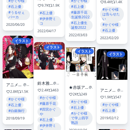
#かぐや様
#かぐや様
8.4K
1.4K
9.7K
1.9K
#石上優
#石上優
#かぐや様
#うるせぇ
#藤原千花
#石上優
は告らせた
バーカ
生誕祭2022
い
#伊井野ミ
#石上優生
コ
#かぐや様
2020/06/20
誕祭2022
#石上優
2022/04/17
2022/03/03
2022/02/20
イラスト
イラスト
イラスト
イラスト
鈴木雅之【STAFF】OFFICIAL
@martin40_staff
アニメ「かぐや様は告らせたい」公式
@anime_kaguya
★赤坂アカ 集英社作品 総合アカ★最新作『メルヘンクラウン』ヤングジャンプで連載中！
@akasakashueisha
アニメ「かぐや様は告らせたい」公式
@anime_kaguya
2.4K
463
2.8K
1.5K
2K
249
1.9K
547
#かぐや様
#かぐや様
#かぐや様
#藤原千花
#かぐや様
#石上優
#石上優
#四宮かぐ
#石上優
#白銀御行
#かぐや様
や
2019/02/12
で学ぶ四字
2018/09/19
#石上優
熟語
#伊井野ミ