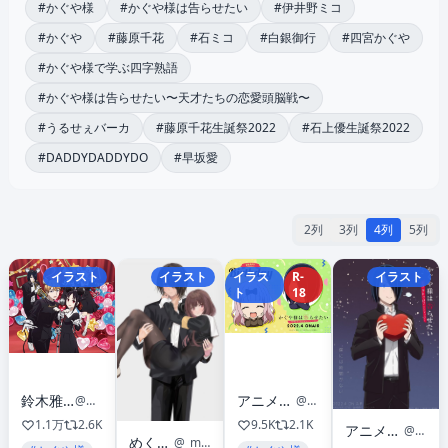
#かぐや様
#かぐや様は告らせたい
#伊井野ミコ
#かぐや
#藤原千花
#石ミコ
#白銀御行
#四宮かぐや
#かぐや様で学ぶ四字熟語
#かぐや様は告らせたい〜天才たちの恋愛頭脳戦〜
#うるせぇバーカ
#藤原千花生誕祭2022
#石上優生誕祭2022
#DADDYDADDYDO
#早坂愛
2列
3列
4列
5列
イラスト
イラスト
イラス
R-
イラスト
ト
18
鈴木雅之【STAFF】OFFICIAL
アニメ「かぐや様は告らせたい」公式
@martin40_staff
@anime_kaguya
1.1万
2.6K
9.5K
2.1K
アニメ「かぐや様は告らせたい」公式
@anime_kaguya
めくしふ
@_mexif