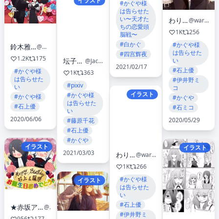
イラスト
#かぐや様
は告らせた
い〜天才た
わりばし
@wari26d
ちの恋愛頭
1K
256
脳戦〜
#白かぐ
#かぐや様
鈴木雅之【STAFF】OFFICIAL
@martin40_staff
は告らせた
#四宫辉夜
1.2K
175
坛子鸦Donzduck
い
@JackTheFridge
2021/02/17
#石上優
#かぐや様
1K
363
は告らせた
#伊井野ミ
#pixiv
い
コ
イラスト
#かぐや様
#かぐや様
#かぐや
は告らせた
#石上優
#石ミコ
い
2020/06/06
2020/05/29
#藤原千花
#石上優
#かぐや
イラスト
イラスト
2021/03/03
わりばし
@wari26d
1K
266
#かぐや様
イラスト
は告らせた
い
#石上優
★赤坂アカ 集英社作品 総合アカ★最新作『メルヘンクラウン』ヤングジャンプで連載中！
@akasakashueisha
#伊井野ミ
956
177