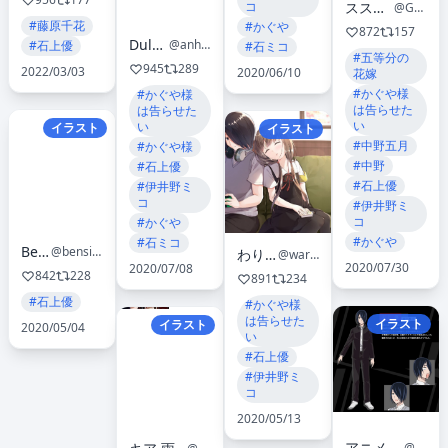
コ
ススム(skeb募集中)
@GanGanbass
#藤原千花
#かぐや
872
157
Dule0000
@anhaidule
#石上優
#石ミコ
#五等分の
945
289
2022/03/03
2020/06/10
花嫁
#かぐや様
#かぐや様
は告らせた
は告らせた
い
い
イラスト
イラスト
#中野五月
#かぐや様
#中野
#石上優
#石上優
#伊井野ミ
コ
#伊井野ミ
コ
#かぐや
#かぐや
#石ミコ
Bensin
@bensinmujin
わりばし
@wari26d
2020/07/30
2020/07/08
842
228
891
234
#石上優
#かぐや様
は告らせた
イラスト
イラスト
2020/05/04
い
#石上優
#伊井野ミ
コ
2020/05/13
アニメ「かぐや様は告らせたい」公式
@anime_kaguya