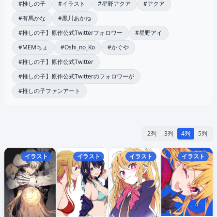
#推しの子
#イラスト
#星野アクア
#アクア
#有馬かな
#黒川あかね
#推しの子】原作公式Twitterフォロワー
#星野アイ
#MEMちょ
#Oshi_no_Ko
#かぐや
#推しの子】原作公式Twitter
#推しの子】原作公式Twitterのフォロワーが
#推しの子ファンアート
2列
3列
4列
5列
イラスト
イラスト
イラスト
イラスト