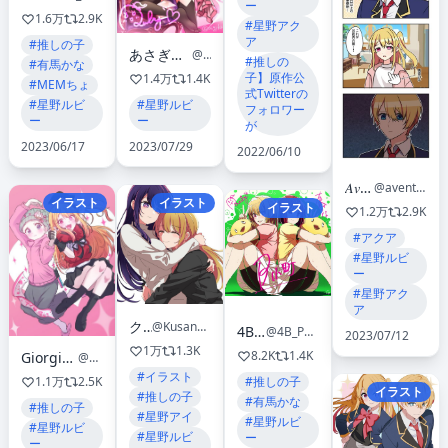
ー
1.6万
2.9K
#星野アク
ア
#推しの子
あさぎ屋✍🏻5/6東7D24ab
@asgykk
#推しの
#有馬かな
子】原作公
1.4万
1.4K
#MEMちょ
式Twitterの
#星野ルビ
#星野ルビ
フォロワー
ー
ー
が
2023/06/17
2023/07/29
2022/06/10
𝐴𝑣𝑒𝑛𝑡𝑎𝑑𝑜𝑟
@aventador_770_4
イラスト
イラスト
イラスト
1.2万
2.9K
#アクア
#星野ルビ
ー
#星野アク
ア
クサナ
@Kusana47454281
4B鉛筆
@4B_Pencil_25
2023/07/12
1万
1.3K
8.2K
1.4K
Giorgio(ジョジョ)☼LOVE PHANTOM
@yo_sumire_sola1
#イラスト
#推しの子
1.1万
2.5K
イラスト
#推しの子
#有馬かな
#推しの子
#星野アイ
#星野ルビ
#星野ルビ
#星野ルビ
ー
ー