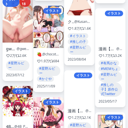
ト
18
イラスト
イラスト
クサナ
@Kusana47454281
1.8万
1.6K
#イラスト
#推しの子
#星野ルビ
gweda🔞
漫画【推しの子】赤坂アカ×横槍メンゴ★完結！★
@gweda8593
@oshinoko_comic
ー
🍓🍫
@chocotomamenoki
2万
2.6K
1.7万
3.2K
2023/08/04
1.9万
684
#星野ルビ
#有馬かな
ー
#星野ルビ
#MEMちょ
ー
#星野ルビ
2023/07/12
イラスト
#かぐや
ー
#推しの
2025/11/09
子】原作公
イラスト
式Twitter
2023/05/17
イラスト
漫画【推しの子】赤坂アカ×横槍メンゴ★完結！★
@oshinoko_comic
イラスト
1.2万
2.1K
#星野ルビ
4B鉛筆
@4B_Pencil_25