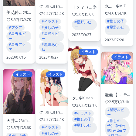
水ちゃん
クサナ
@MiZu_N57
@Kusana47454281
Ｉｘｙ（いくしー）
@Ixy
美花鈴蘭(みはなすずらん)
@barukanpasu
4万
4.1K
6.2万
5.5K
5万
5.6K
8.5万
9.7K
#推しの子
#イラスト
#星野ルビ
ー
#星野ルビ
#推しの子
#アクア
ー
#星野ルビ
#星野ルビ
2023/09/27
ー
ー
2023/07/20
#黒川あか
#星野アク
ね
ア
イラスト
イラスト
2023/10/27
2023/07/15
イラスト
イラスト
漫画【推しの子】赤坂アカ×横槍メンゴ★完結！★
@oshinoko_comic
クサナ
@Kusana47454281
2.5万
3.1K
2.6万
2.1K
#星野ルビ
クサナ
@Kusana47454281
#イラスト
ー
#推しの子
2.7万
2.4K
天井めろ🍈
@amai_melo
#推しの
#星野ルビ
子】原作公
#イラスト
3.5万
5.6K
ー
式Twitterフ
#推しの子
ォロワー
#推しの子