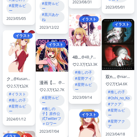
2023/08/31
#星野ルビ
#星野ルビ
2023/05/01
ー
ー
#黒川あか
2023/05/05
イラスト
ね
イラスト
2023/12/22
イラスト
イラスト
4B鉛筆
@4B_Pencil_25
2.3万
3.3K
#推しの子
双niarss
@niarss625
#星野アイ
クサナ
@Kusana47454281
漫画【推しの子】赤坂アカ×横槍メンゴ★完結！★
@oshinoko_comic
2万
4.6K
#星野ルビ
2.5万
2K
ー
2.3万
2.7K
#推しの子
#イラスト
2023/09/14
#星野ルビ
#Oshi_no_Ko
#推しの子
ー
#アクア
#星野ルビ
#推しの
#星野ルビ
ー
子】原作公
イラスト
ー
式Twitterフ
2024/01/12
#星野アク
ォロワー
ア
2023/07/04
2023/04/18
イラス
R-