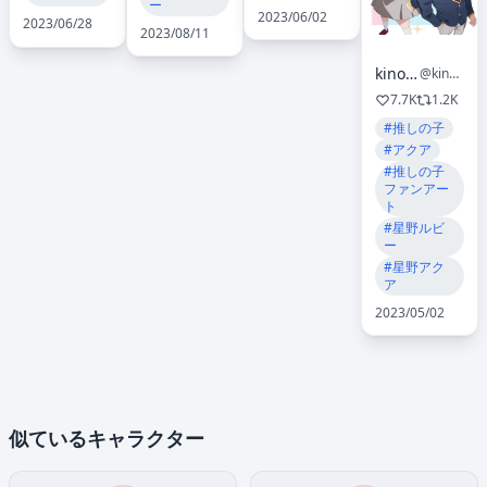
ー
2023/06/02
2023/06/28
2023/08/11
kinomiki_
@kinomiki_
7.7K
1.2K
#推しの子
#アクア
#推しの子
ファンアー
ト
#星野ルビ
ー
#星野アク
ア
2023/05/02
似ているキャラクター