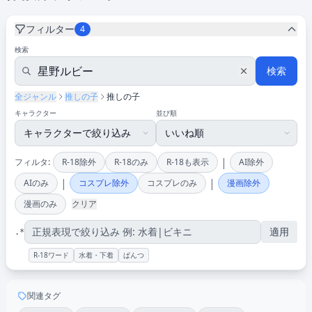
フィルター
4
検索
検索
全ジャンル
推しの子
推しの子
キャラクター
並び順
|
フィルタ:
R-18除外
R-18のみ
R-18も表示
AI除外
|
|
AIのみ
コスプレ除外
コスプレのみ
漫画除外
漫画のみ
クリア
適用
.*
R-18ワード
水着・下着
ぱんつ
関連タグ