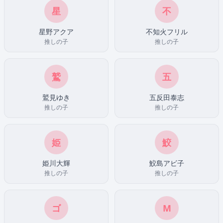
星
不
星野アクア
不知火フリル
推しの子
推しの子
鷲
五
鷲見ゆき
五反田泰志
推しの子
推しの子
姫
鮫
姫川大輝
鮫島アビ子
推しの子
推しの子
ゴ
M