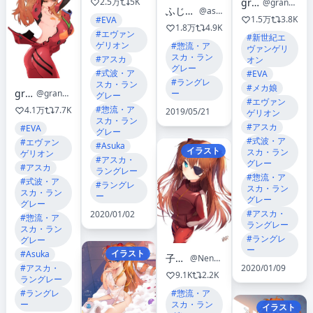
grandia元
2.5万
5K
@grandia42783429
ふじた渚佐🌞💛
@asakotofuji
1.5万
3.8K
#EVA
1.8万
4.9K
#エヴァン
#新世紀エ
ゲリオン
#惣流・ア
ヴァンゲリ
スカ・ラン
#アスカ
オン
グレー
#式波・ア
#EVA
#ラングレ
スカ・ラン
#メカ娘
grandia元
ー
@grandia42783429
グレー
#エヴァン
#惣流・ア
4.1万
7.7K
2019/05/21
ゲリオン
スカ・ラン
#アスカ
#EVA
グレー
#式波・ア
#エヴァン
#Asuka
イラスト
スカ・ラン
ゲリオン
#アスカ・
グレー
#アスカ
ラングレー
#惣流・ア
#式波・ア
#ラングレ
スカ・ラン
スカ・ラン
ー
グレー
グレー
#アスカ・
2020/01/02
#惣流・ア
ラングレー
スカ・ラン
#ラングレ
グレー
ー
イラスト
#Asuka
子野日
@Neno_Vi
2020/01/09
#アスカ・
9.1K
2.2K
ラングレー
#惣流・ア
#ラングレ
スカ・ラン
ー
イラスト