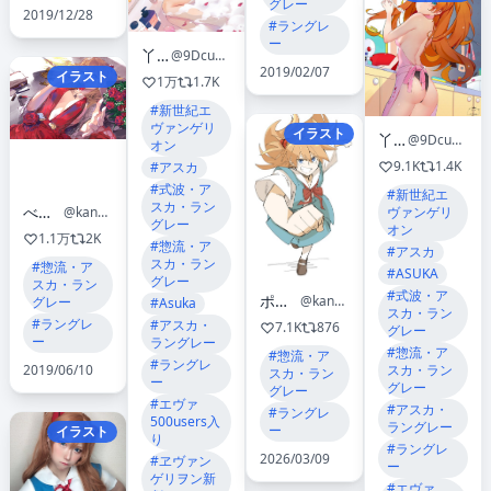
グレー
2019/12/28
#ラングレ
ー
丫头九九
@9Dcu1dVvLFUgBEu
2019/02/07
イラスト
1万
1.7K
#新世紀エ
ヴァンゲリ
イラスト
丫头九九
@9Dcu1dVvLFUgBEu
オン
9.1K
1.4K
#アスカ
#式波・ア
#新世紀エ
スカ・ラン
べんち棲む
ヴァンゲリ
@kanasebench
グレー
オン
1.1万
2K
#惣流・ア
#アスカ
スカ・ラン
#惣流・ア
#ASUKA
グレー
スカ・ラン
#式波・ア
ポテトルス
@kankan33333
グレー
#Asuka
スカ・ラン
#ラングレ
#アスカ・
7.1K
876
グレー
ー
ラングレー
#惣流・ア
#惣流・ア
#ラングレ
スカ・ラン
2019/06/10
スカ・ラン
ー
グレー
グレー
#エヴァ
#アスカ・
#ラングレ
500users入
ラングレー
ー
イラスト
り
#ラングレ
2026/03/09
#ヱヴァン
ー
ゲリヲン新
#エヴァ