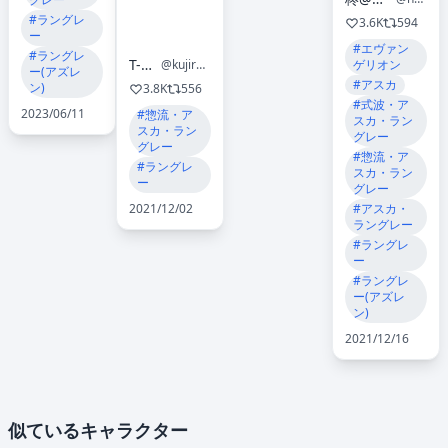
#ラングレ
3.6K
594
ー
#エヴァン
#ラングレ
T-n/テン
@kujiracamera
ゲリオン
ー(アズレ
#アスカ
ン)
3.8K
556
#式波・ア
2023/06/11
#惣流・ア
スカ・ラン
スカ・ラン
グレー
グレー
#惣流・ア
#ラングレ
スカ・ラン
ー
グレー
2021/12/02
#アスカ・
ラングレー
#ラングレ
ー
#ラングレ
ー(アズレ
ン)
2021/12/16
似ているキャラクター