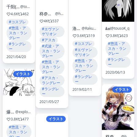
千阳(ちよ)🎐
@tokio0131
柊@アラあく通販開始
@h0lly1201eva
4.6K
462
4K
537
#コスプレ
洛洛子
#惣流・ア
𝒌𝒆𝒊
@Rakukoooo
@tousoK_q
#エヴァン
スカ・ラン
ゲリオン
3.6K
519
3.8K
623
グレー
#アスカ
#コスプレ
#惣流・ア
#ラングレ
#式波・ア
スカ・ラン
ー
#エヴァン
スカ・ラン
グレー
ゲリオン
グレー
2021/04/20
#ラングレ
#惣流・ア
#惣流・ア
ー
スカ・ラン
スカ・ラン
グレー
グレー
2020/06/13
イラスト
#ラングレ
#アスカ・
ー
ラングレー
#ラングレ
2019/02/11
イラスト
ー
2021/05/27
爆発電波
@explosionpsycho
イラスト
3.8K
477
#惣流・ア
スカ・ラン
柊@アラあく通販開始
@h0lly1201eva
グレー