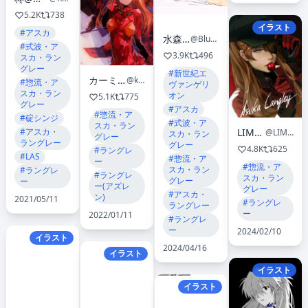
5.2K
738
イラスト
#アスカ
水森 圭一
@Bluefox71e
#式波・ア
3.9K
496
スカ・ラン
グレー
#新世紀エ
カーミン@よどみない
@kamindani
#惣流・ア
ヴァンゲリ
スカ・ラン
オン
5.1K
775
グレー
#アスカ
#惣流・ア
#碇シンジ
#式波・ア
スカ・ラン
#アスカ・
LIMART🌸
@LIMART05
スカ・ラン
グレー
ラングレー
グレー
4.8K
625
#ラングレ
#LAS
#惣流・ア
ー
#惣流・ア
スカ・ラン
#ラングレ
#ラングレ
スカ・ラン
グレー
ー
ー(アズレ
グレー
#アスカ・
ン)
2021/05/11
#ラングレ
ラングレー
ー
2022/01/11
#ラングレ
ー
2024/02/10
イラスト
2024/04/16
イラスト
イラスト
イラスト