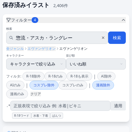
保存済みイラスト
2,406件
フィルター
4
検索
検索
全ジャンル
エヴァンゲリオン
エヴァンゲリオン
キャラクター
並び順
|
フィルタ:
R-18除外
R-18のみ
R-18も表示
AI除外
|
|
AIのみ
コスプレ除外
コスプレのみ
漫画除外
漫画のみ
クリア
適用
.*
R-18ワード
水着・下着
ぱんつ