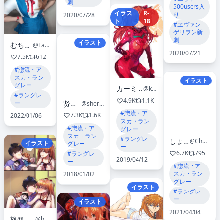
劇
500users入
イラス
R-
り
2020/07/28
ト
18
#ヱヴァン
ゲリヲン新
劇
イラスト
むちばにゃん🐱☀️
@Tachibana_Asa
2020/07/21
7.5K
612
#惣流・ア
スカ・ラン
イラスト
グレー
カーミン@よどみない
@kamindani
#ラングレ
4.9K
1.1K
ー
贤儿sherry
@sherryken777
#惣流・ア
7.3K
1.6K
2022/01/06
スカ・ラン
#惣流・ア
グレー
スカ・ラン
#ラングレ
しょこら🍫💪
@Chocolat_cos0
イラスト
グレー
ー
6.7K
795
#ラングレ
2019/04/12
ー
#惣流・ア
スカ・ラン
2018/01/02
グレー
イラスト
#ラングレ
ー
イラスト
2021/04/04
柊@アラあく通販開始
@h0lly1201eva