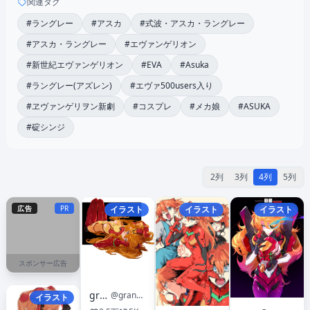
関連タグ
#ラングレー
#アスカ
#式波・アスカ・ラングレー
#アスカ・ラングレー
#エヴァンゲリオン
#新世紀エヴァンゲリオン
#EVA
#Asuka
#ラングレー(アズレン)
#エヴァ500users入り
#ヱヴァンゲリヲン新劇
#コスプレ
#メカ娘
#ASUKA
#碇シンジ
2列
3列
4列
5列
広告
PR
イラスト
イラスト
イラスト
スポンサー広告
grandia元
@grandia42783429
イラスト