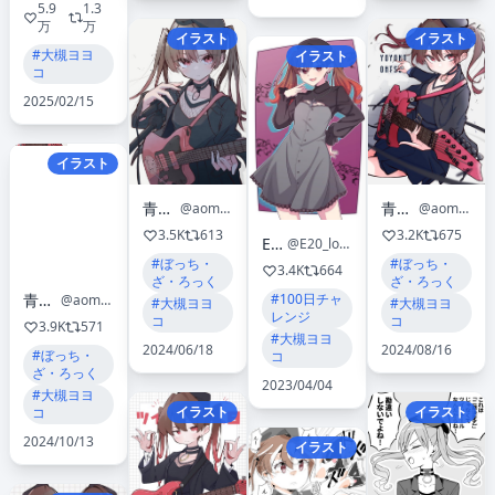
5.9
1.3
万
万
イラスト
イラスト
#大槻ヨヨ
イラスト
コ
2025/02/15
イラスト
青森んご🍎
青森んご🍎
@aomoringo_com
@aomoringo_com
3.5K
613
3.2K
675
E20
@E20_loop
#ぼっち・
#ぼっち・
3.4K
664
ざ・ろっく
ざ・ろっく
#100日チャ
青森んご🍎
@aomoringo_com
#大槻ヨヨ
#大槻ヨヨ
レンジ
コ
コ
3.9K
571
#大槻ヨヨ
2024/06/18
2024/08/16
#ぼっち・
コ
ざ・ろっく
2023/04/04
#大槻ヨヨ
イラスト
イラスト
コ
2024/10/13
イラスト