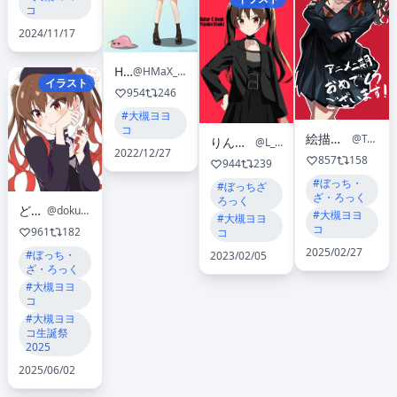
コ
2024/11/17
HMaX
@HMaX_Maayamax
イラスト
954
246
#大槻ヨヨ
コ
絵描きタロウ🎨skeb募集中
@TaroEkaki_2525
りんご餅チーズ
@L_lingo_e
2022/12/27
857
158
944
239
#ぼっち・
#ぼっちざ
ざ・ろっく
ろっく
どくめ。
@dokusai_0207
#大槻ヨヨ
#大槻ヨヨ
コ
961
182
コ
2025/02/27
#ぼっち・
2023/02/05
ざ・ろっく
#大槻ヨヨ
コ
#大槻ヨヨ
コ生誕祭
2025
2025/06/02