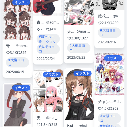
イラスト
鏡花あすか@お仕事募集中
@asatteka_1111
青森んご🍎
@aomoringo_com
2.1K
239
2.5K
416
#大槻ヨヨ
天狗まい
@mai_ameinu
コ
#ぼっち・
2.3K
327
ざ・ろっく
2025/02/16
#大槻ヨヨ
青森んご🍎
@aomoringo_com
#大槻ヨヨ
コ
コ
3.1K
365
2023/08/23
イラスト
2025/02/04
#大槻ヨヨ
コ
2025/06/15
イラスト
イラスト
イラスト
チャンジャ あんきら
@daichanja
1.5K
363
#大槻ヨヨ
天狗まい
@mai_ameinu
コ
1.8K
218
haluhal
@haluhal
#舞台ぼっ