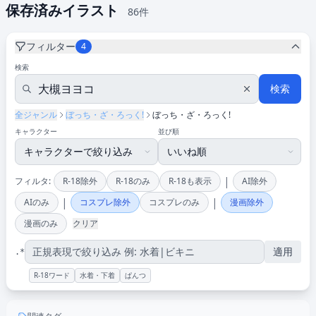
保存済みイラスト
86件
フィルター
4
検索
検索
全ジャンル
ぼっち・ざ・ろっく!
ぼっち・ざ・ろっく!
キャラクター
並び順
|
フィルタ:
R-18除外
R-18のみ
R-18も表示
AI除外
|
|
AIのみ
コスプレ除外
コスプレのみ
漫画除外
漫画のみ
クリア
適用
.*
R-18ワード
水着・下着
ぱんつ