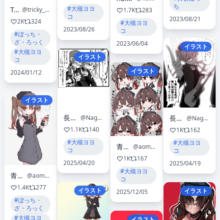
ち
#大槻ヨヨ
TaKy
@tricky_5140
1.7K
283
コ
2023/08/21
2K
324
#大槻ヨヨ
2023/08/26
コ
#ぼっち・
ざ・ろっく
2023/06/04
イラスト
#大槻ヨヨ
イラスト
コ
イラスト
2024/01/12
イラスト
長使トヨハ
長使トヨハ
@Nagatsuka_tyh
@Nagatsuka_tyh
1.1K
140
1K
162
#大槻ヨヨ
#大槻ヨヨ
青森んご🍎
@aomoringo_com
コ
コ
1K
167
2025/04/20
2025/04/19
#大槻ヨヨ
青森んご🍎
@aomoringo_com
コ
1.4K
277
イラスト
イラスト
2025/12/05
#ぼっち・
ざ・ろっく
#大槻ヨヨ
イラスト