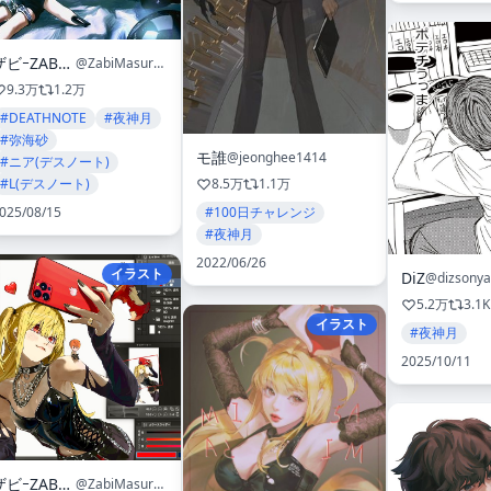
ザビｰZABI ｰ
@ZabiMasurao
9.3万
1.2万
#DEATHNOTE
#夜神月
#弥海砂
モ誰
@jeonghee1414
#ニア(デスノート)
#L(デスノート)
8.5万
1.1万
025/08/15
#100日チャレンジ
#夜神月
2022/06/26
イラスト
DiZ
@dizsony
5.2万
3.1K
イラスト
#夜神月
2025/10/11
ザビｰZABI ｰ
@ZabiMasurao