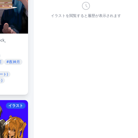
イラストを閲覧すると履歴が表示されます
ck_
E
#夜神月
ート)
)
イラスト