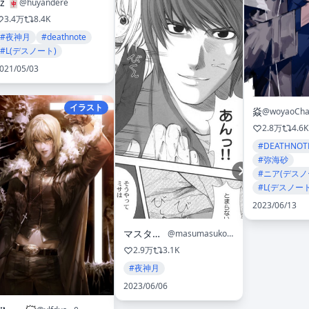
iz 🀄️
@huyandere
3.4万
8.4K
#夜神月
#deathnote
#L(デスノート)
021/05/03
イラスト
焱
@woyaoChar
2.8万
4.6K
#DEATHNOT
#弥海砂
#ニア(デスノ
#L(デスノート
2023/06/13
マスタード
@masumasukosub
2.9万
3.1K
#夜神月
2023/06/06