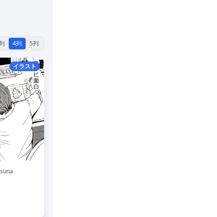
3列
4列
5列
イラスト
asuna