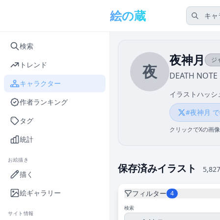
メインコンテンツへスキップ
絵の蔵
検索
夜神月
ジ
トレンド
夜
DEATH NOTE
キャラクター
イラストハッシ
作者ランキング
#夜神月 
タグ
クリックでXの画像
統計
お絵描き
保存済みイラスト
5,82
描く
絵ギャラリー
フィルター
4
検索
サイト情報