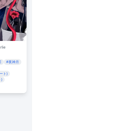
lie
E
#夜神月
ート)
)