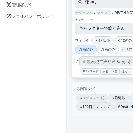
管理者のX
全ジャンル
ジャンプ
DEATH NO
プライバシーポリシー
キャラクター
フィルタ:
R-18除外
R-18のみ
漫画除外
漫画のみ
クリア
.*
R-18ワード
水着・下着
ぱんつ
関連タグ
#L(デスノート)
#弥海砂
#100日チャレンジ
#DeathN