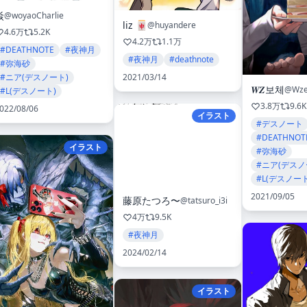
焱
@woyaoCharlie
liz 🀄️
@huyandere
4.6万
5.2K
4.2万
1.1万
#DEATHNOTE
#夜神月
#夜神月
#deathnote
#弥海砂
2021/03/14
#ニア(デスノート)
𝑾𝒁보체
@Wze
#L(デスノート)
3.8万
9.6K
022/08/06
イラスト
#デスノート
#DEATHNOT
イラスト
#弥海砂
#ニア(デスノ
#L(デスノート
2021/09/05
藤原たつろ〜
@tatsuro_i3i
4万
9.5K
#夜神月
2024/02/14
イラスト