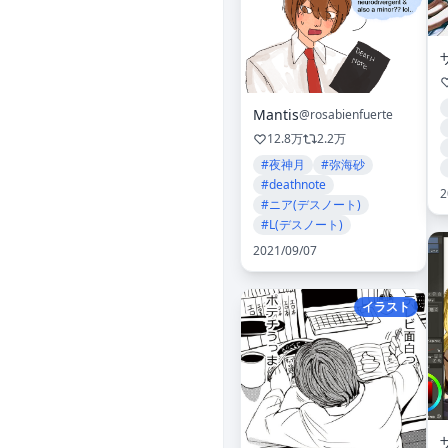
Mantis
@rosabienfuerte
12.8万
2.2万
#夜神月
#弥海砂
#deathnote
2
#ニア(デスノート)
#L(デスノート)
2021/09/07
イラスト