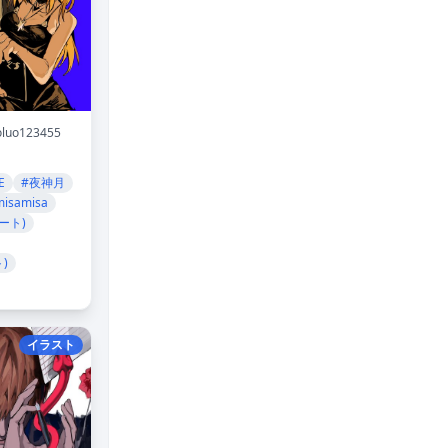
oluo123455
E
#夜神月
isamisa
ート)
)
イラスト