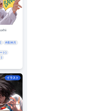
uxhii
E
#夜神月
ート)
)
イラスト