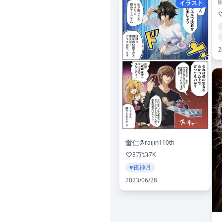
l
イラスト
2
雷仁
@raijin110th
3万
7K
#夜神月
2023/06/28