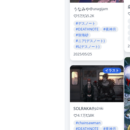
うなみや
@unagijam
5万
5.2K
#デスノート
#DEATHNOTE
#夜神月
#弥海砂
#ニア(デスノート)
2
#L(デスノート)
2025/05/25
イラスト
SOLRAKA
@p2nki
4.1万
8K
#chainsawman
#DEATHNOTE
#夜神月