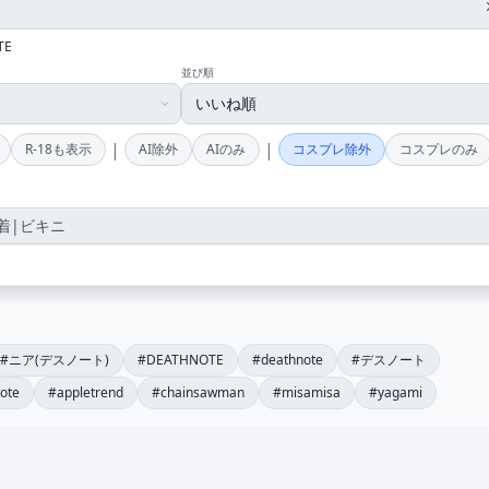
TE
並び順
|
|
R-18も表示
AI除外
AIのみ
コスプレ除外
コスプレのみ
#ニア(デスノート)
#DEATHNOTE
#deathnote
#デスノート
ote
#appletrend
#chainsawman
#misamisa
#yagami