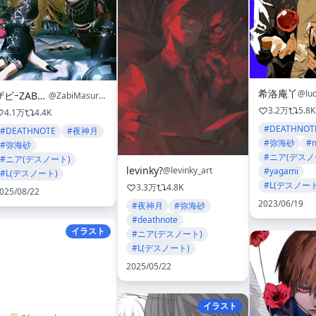
希洛庵丫
@lu
ザビｰZABI ｰ
@ZabiMasurao
3.2万
5.8K
4.1万
4.4K
#DEATHNOT
#DEATHNOTE
#夜神月
#弥海砂
#m
#弥海砂
#ニア(デスノ
#ニア(デスノート)
levinky?
@levinky_art
#yagami
#L(デスノート)
#L(デスノート
3.3万
4.8K
025/08/22
2023/06/19
#夜神月
#弥海砂
#deathnote
イラスト
#ニア(デスノート)
#L(デスノート)
2025/05/22
イラスト