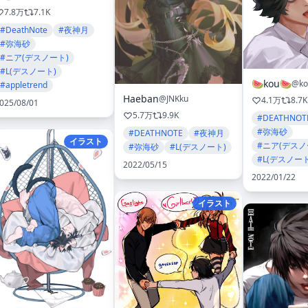
7.8万
7.1K
#DeathNote
#夜神月
#弥海砂
#ニア(デスノート)
#L(デスノート)
🍉kou🍉
@ko
#appletrend
Haeban
@JNKku
4.1万
8.7K
025/08/01
5.7万
9.9K
#DEATHNOT
#弥海砂
#DEATHNOTE
#夜神月
イラスト
#ニア(デスノ
#弥海砂
#L(デスノート)
#L(デスノート
2022/05/15
2022/01/22
イラスト