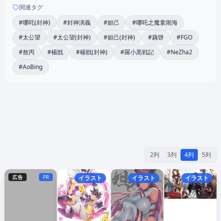
関連タグ
#哪吒(封神)
#封神演義
#妲己
#哪吒之魔童闹海
#太公望
#太公望(封神)
#妲己(封神)
#藕饼
#FGO
#敖丙
#楊戩
#楊戩(封神)
#羅小黒戦記
#NeZha2
#AoBing
2列
3列
4列
5列
広告
PR
イラスト
イラスト
イラスト