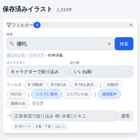
保存済みイラスト
2,333件
フィルター
4
検索
検索
全ジャンル
ジャンプ
封神演義
キャラクター
並び順
|
フィルタ:
R-18除外
R-18のみ
R-18も表示
AI除外
|
|
AIのみ
コスプレ除外
コスプレのみ
漫画除外
漫画のみ
クリア
適用
.*
R-18ワード
水着・下着
ぱんつ