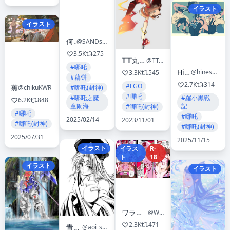
イラスト
イラスト
何時
@SANDsawako
3.5K
275
𝕋𝕋丸@skeb募集中
@TTmaru_1739
#哪吒
Hine
@hineshika
3.3K
545
#藕饼
2.7K
314
#FGO
蕉
#哪吒(封神)
@chikuKWR
#哪吒
#哪吒之魔
#羅小黒戦
6.2K
848
童闹海
記
#哪吒(封神)
#哪吒
#哪吒
2025/02/14
2023/11/01
#哪吒(封神)
#哪吒(封神)
2025/07/31
2025/11/15
イラスト
イラス
R-
ト
18
イラスト
イラスト
ワラビモチー @同人誌作家
@Warabimochi411
2.3K
471
青砂時計
@aoi_sunadokei