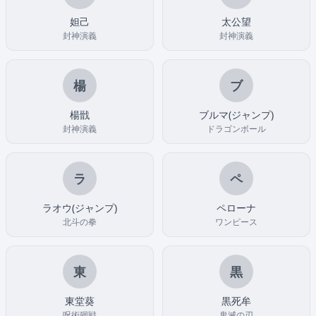
妲己
太公望
封神演義
封神演義
楊
ブ
楊戩
ブルマ(ジャンプ)
封神演義
ドラゴンボール
ラ
ペ
ラオウ(ジャンプ)
ペローナ
北斗の拳
ワンピース
東
黒
東堂葵
黒死牟
呪術廻戦
鬼滅の刃