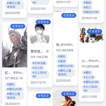
2025/11/21
神)
#楊戩
#哪吒之魔
童闹海
#妲己
2022/01/02
#楊戩(封神)
2025/02/05
イラスト
2018/01/18
イラスト
イラスト
イラスト
何時
@SANDsawako
5.3K
498
豊田悠🍒 パパと親父のウチご飯ドラマ化🍳
@toyotayou
#哪吒
6.1K
788
けしごむ
@Keshigomusan1
#藕饼
#封神演義
#哪吒(封神)
3.8K
488
#太公望
#哪吒之魔
紅花血月
#太公望(封
#哪吒
@BloodyBeni
童闹海
神)
#太公望
7.8K
1.1K
2025/02/01
#哪吒(封神)
2021/12/19
#哪吒
#太公望(封
#哪吒(封神)
神)
イラスト
#哪吒之魔
イラスト
2021/12/30
童闹海
2025/03/15