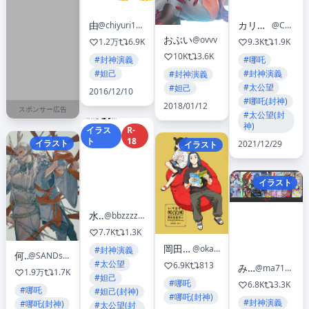
由
カリマリカ／CARIMARICA
@chiyuri1022
@CARIMARICA_caca
おぶい
@ovvv
1.2万
6.9K
9.3K
1.9K
10K
3.6K
#封神演義
#哪吒
#妲己
#封神演義
#封神演義
#太公望
#妲己
2016/12/10
#哪吒(封神)
2018/01/12
スポンサー広告
#太公望(封
神)
イラス
R-
ト
18
イラスト
2021/12/29
イラスト
イラスト
水野
@bbzzzzzzbb
7.7K
1.3K
岡田🐈‍⬛J18a
@okada_zari
#封神演義
何時
@SANDsawako
#太公望
6.9K
813
みちょ
@ma714mi00cho
1.9万
1.7K
#妲己
#哪吒
6.8K
3.3K
#哪吒
#妲己(封神)
#哪吒(封神)
#封神演義
#哪吒(封神)
#太公望(封