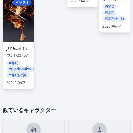
2025/04/28
イラスト
#FGO
#哪吒
#哪吒(封神)
2022/06/14
JaneMere
@janemere
2.1K
457
#哪吒
#BlackMythWukong
#哪吒(封神)
2024/10/07
似ているキャラクター
妲
太