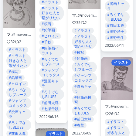
#イラスト
#漫画キャ
#イラスト
ラ
好きな人と
#ろくでな
マサ
@movemasayuki
繋がりたい
しBLUES
35
2
#模写
#前田太尊
#鉛筆画
#イラスト
#浅野洋子
マサ
@movemasayuki
#ヒロイン
#イラスト
#浅野先生
好きな人と
32
2
#千秋
2022/06/11
繋がりたい
#鉛筆画イ
#イラスト
#模写
ラスト
#イラスト
#鉛筆画
#ろくでな
好きな人と
イラスト
しブルース
#ろくでな
繋がりたい
しブルース
#ジャンプ
#模写
コミックス
#ジャンプ
#鉛筆画
コミックス
#漫画キャ
#ヒロイン
ラ
#漫画キャ
#ろくでな
ラ
#ろくでな
しブルース
しBLUES
#鉛筆画模
#ジャンプ
写
#前田太尊
コミックス
マサ
@movemasayuki
#ろくでな
#七瀬千秋
#漫画キャ
しBLUES
26
2
ラ
2022/06/16
#前田太尊
#イラスト
#ろくでな
#春華
しBLUES
#イラスト
好きな人と
2022/06/09
#前田太尊
イラスト