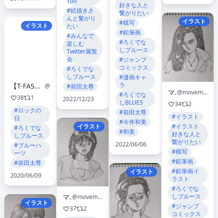
100
好きな人と
#絵描きさ
繋がりたい
んと繫がり
イラスト
#模写
イラスト
たい
#鉛筆画
#みんなで
#ろくでな
楽しむ
しブルース
Twitter展覧
会
#ジャンプ
コミックス
#ろくでな
しブルース
#漫画キャ
ラ
【T-FAS】組立家具を『事前完成』させてお届けする家具組立代行サービス
@kagukkoshi
#前田太尊
マサ
@movemasayuki
#ろくでな
38
1
2022/12/23
しBLUES
34
2
#ロックの
#前田太尊
#イラスト
日
#今井和美
イラスト
#イラスト
#ろくでな
#和美
好きな人と
しブルース
繋がりたい
2022/06/06
#ブルーハ
#模写
ーツ
#鉛筆画
#前田太尊
#鉛筆画イ
イラスト
2020/06/09
ラスト
#ろくでな
しブルース
マサ
@movemasayuki
イラスト
#ジャンプ
37
2
コミックス