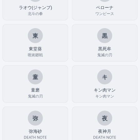
ラオウ(ジャンプ)
ペローナ
北斗の拳
ワンピース
東
黒
東堂葵
黒死牟
呪術廻戦
鬼滅の刃
童
キ
童磨
キン肉マン
鬼滅の刃
キン肉マン
弥
夜
弥海砂
夜神月
DEATH NOTE
DEATH NOTE