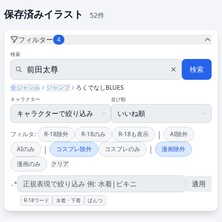
保存済みイラスト
52件
フィルター
4
検索
検索
全ジャンル
ジャンプ
ろくでなしBLUES
キャラクター
並び順
|
フィルタ:
R-18除外
R-18のみ
R-18も表示
AI除外
|
|
AIのみ
コスプレ除外
コスプレのみ
漫画除外
漫画のみ
クリア
適用
.*
R-18ワード
水着・下着
ぱんつ