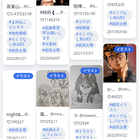
83
35
喧嘩道 -全國不良番付-
@kenkadoinfo
茶菓山しん太☀️第③巻5月10日発売
@sakayama_shinta
R時田❰おぱん亭一丁❱メン教第三十九茹で場ﾃﾝｶ・ｲｯﾋﾟﾝ
@wTCZIiZAj79IcfC
#ろくでな
101
130
2.4万
3.5K
しBLUES
114
19
#コラボ
#まめねこ
#前田太尊
とレオス
#拡散希望
#喧嘩道
2017/07/30
RTお願いし
#泡色模様
#ろくでな
ます
しBLUES
#ろくでな
#大喜利
しBLUES
#前田太尊
イラスト
#前田太尊
#前田太尊
2021/12/21
2023/03/07
2023/01/21
イラスト
イラスト
イラスト
かりん🐱🍀
@rinrinkarin9696
46
5
#模写イラ
スト
風来の真央
@miragemao2012
night&day dreamer
@n_a_d_d
マサ
@movemasayuki
#ろくでな
しブルース
52
11
74
21
52
4
#前田太尊
#絵描きさ
#前田太尊
#イラスト
んフォロバ
2022/05/22
#イラスト
2018/11/11