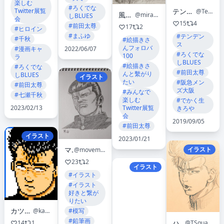
楽しむ
#ろくでな
Twitter展覧
テンデンスジャパン
@TendenceJapan
風来の真央
@miragemao2012
しBLUES
会
15
4
#前田太尊
17
2
#ヒロイン
#まふゆ
#テンデン
#千秋
#絵描きさ
ス
んフォロバ
#漫画キャ
2022/06/07
#ろくでな
100
ラ
しBLUES
#絵描きさ
#ろくでな
#前田太尊
んと繫がり
しBLUES
イラスト
たい
#阪急メン
#前田太尊
ズ大阪
#みんなで
#七瀬千秋
楽しむ
#でかく生
2023/02/13
Twitter展覧
きろや
会
2019/09/05
#前田太尊
イラスト
2023/01/21
マサ
イラスト
@movemasayuki
23
2
イラスト
#イラスト
#イラスト
好きと繋が
りたい
カツ０２４３
#模写
@katsu0243
#鉛筆画
ハル
@TSguares
14
1