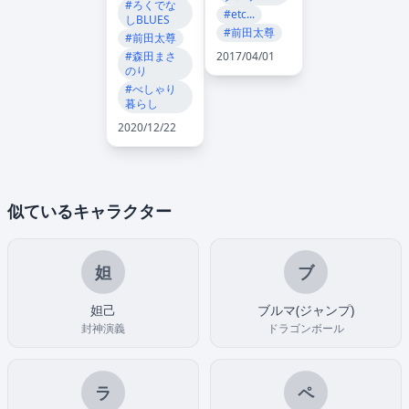
#ろくでな
#etc...
しBLUES
#前田太尊
#前田太尊
#森田まさ
2017/04/01
のり
#べしゃり
暮らし
2020/12/22
似ているキャラクター
妲
ブ
妲己
ブルマ(ジャンプ)
封神演義
ドラゴンボール
ラ
ペ