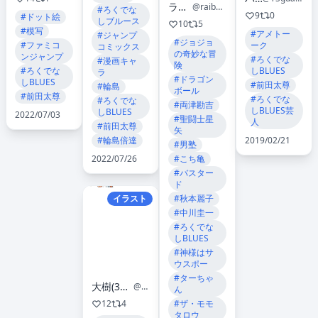
ライブラ
@raibura0801
#ろくでな
9
0
#ドット絵
しブルース
10
5
#模写
#アメトー
#ジャンプ
#ジョジョ
ーク
#ファミコ
コミックス
の奇妙な冒
ンジャンプ
#ろくでな
#漫画キャ
険
しBLUES
#ろくでな
ラ
#ドラゴン
しBLUES
#前田太尊
#輪島
ボール
#前田太尊
#ろくでな
#ろくでな
#両津勘吉
しBLUES芸
しBLUES
2022/07/03
#聖闘士星
人
#前田太尊
矢
#輪島倍達
2019/02/21
#男塾
2022/07/26
#こち亀
#バスター
ド
イラスト
#秋本麗子
#中川圭一
#ろくでな
しBLUES
#神様はサ
ウスポー
#ターちゃ
大樹(3月に沖縄移住する)
@d620801
ん
12
4
#ザ・モモ
タロウ