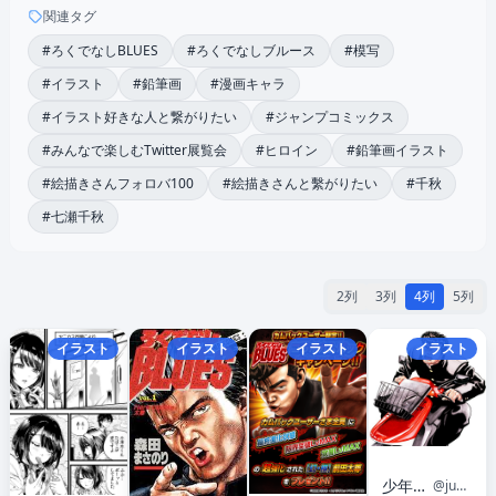
関連タグ
#ろくでなしBLUES
#ろくでなしブルース
#模写
#イラスト
#鉛筆画
#漫画キャラ
#イラスト好きな人と繋がりたい
#ジャンプコミックス
#みんなで楽しむTwitter展覧会
#ヒロイン
#鉛筆画イラスト
#絵描きさんフォロバ100
#絵描きさんと繫がりたい
#千秋
#七瀬千秋
2列
3列
4列
5列
イラスト
イラスト
イラスト
イラスト
少年ジャンプ編集部
@jump_henshubu