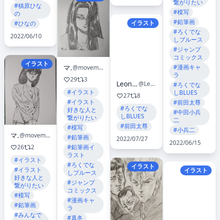
繋がりたい
#槙原ひな
#模写
の
#鉛筆画
イラスト
#ひなの
#ろくでな
2022/06/10
しブルース
#ジャンプ
コミックス
イラスト
#漫画キャ
マサ
@movemasayuki
ラ
29
3
Leon Brando🇨🇭
@LeonBrando_
#ろくでな
#イラスト
しBLUES
27
8
#イラスト
#前田太尊
#ろくでな
好きな人と
#中田小兵
しBLUES
繋がりたい
二
#前田太尊
#模写
#小兵二
マサ
@movemasayuki
#鉛筆画
2022/07/27
2022/06/15
26
2
#鉛筆画イ
ラスト
#イラスト
#ろくでな
イラスト
#イラスト
イラスト
しブルース
好きな人と
#ジャンプ
繋がりたい
コミックス
#模写
#漫画キャ
#鉛筆画
ラ
#みんなで
#真冬