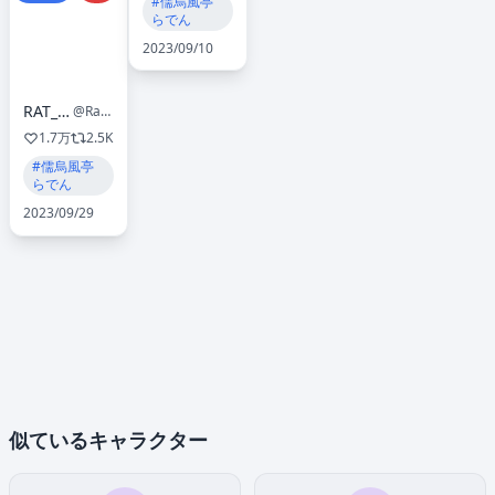
#儒烏風亭
らでん
2023/09/10
RAT_Huang🔞NSFW
@Rat_Huang_NSFW
1.7万
2.5K
#儒烏風亭
らでん
2023/09/29
似ているキャラクター