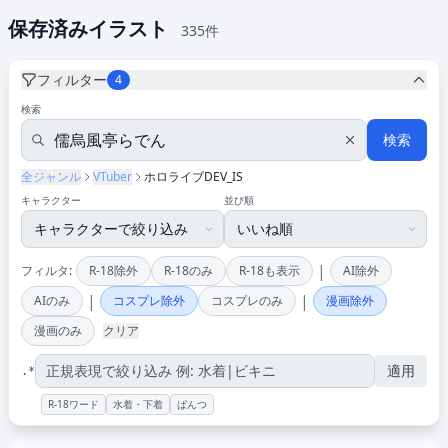
保存済みイラスト
335件
フィルター
4
検索
検索
全ジャンル
VTuber
ホロライブDEV_IS
キャラクター
並び順
|
フィルタ:
R-18除外
R-18のみ
R-18も表示
AI除外
|
|
AIのみ
コスプレ除外
コスプレのみ
漫画除外
漫画のみ
クリア
適用
.*
R-18ワード
水着・下着
ぱんつ