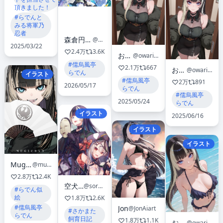
頂きました！
#らでんと
みる将軍乃
忍者
森倉円*C108(日)西1め57ab
@morikuraen
2025/03/22
2.4万
3.6K
おわり
@owari_yoyo
#儒烏風亭
2.1万
667
おわり
@owari_yoyo
らでん
イラスト
#儒烏風亭
2万
891
2026/05/17
らでん
#儒烏風亭
2025/05/24
らでん
イラスト
2025/06/16
イラスト
イラスト
Mugi Chan
@mugi_626
2.8万
2.4K
空犬/sorainu🪁
@sorainu1211EAKA
#らでん似
絵
1.8万
2.6K
#儒烏風亭
Jon
@JonAiart
#さかまた
らでん
飼育日記
1.8万
1.1K
おわり
@owari_yoyo