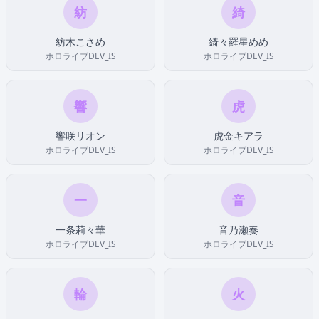
紡
綺
紡木こさめ
綺々羅星めめ
ホロライブDEV_IS
ホロライブDEV_IS
響
虎
響咲リオン
虎金キアラ
ホロライブDEV_IS
ホロライブDEV_IS
一
音
一条莉々華
音乃瀬奏
ホロライブDEV_IS
ホロライブDEV_IS
輪
火