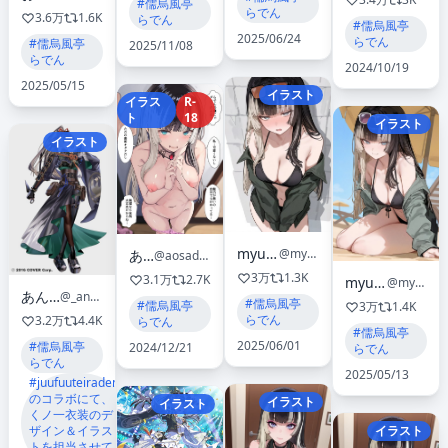
#儒烏風亭
らでん
3.6万
1.6K
らでん
#儒烏風亭
2025/06/24
らでん
#儒烏風亭
2025/11/08
らでん
2024/10/19
2025/05/15
イラスト
イラス
R-
ト
18
イラスト
イラスト
myuto サブ
@myuto12345
あおさ
@aosadegowasu
3万
1.3K
3.1万
2.7K
myuto サブ
@myuto12345
あんどう
@_ando_u_
#儒烏風亭
#儒烏風亭
3万
1.4K
らでん
3.2万
4.4K
らでん
#儒烏風亭
2025/06/01
#儒烏風亭
2024/12/21
らでん
らでん
2025/05/13
#juufuuteiraden)
のコラボにて、
イラスト
イラスト
くノ一衣装のデ
イラスト
ザイン＆イラス
トを担当させて