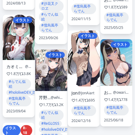
2024/08/13
#沙花叉ク
#儒烏風亭
1.8万
589
ロヱ
らでん
#らでん似
#儒烏風亭
2024/11/15
絵
らでん
イラスト
#儒烏風亭
2025/05/25
らでん
イラスト
2023/09/26
イラスト
イラスト
カオミン@画集『雅-MIYABI-』1/26発売
@kaoming775
1.8万
3.8K
#らでん似
絵
おわり
#hololiveDEV_IS
@owari_yoyo
Jon
@JonAiart
芹野いつき
@white_neige
#儒烏風亭
1.4万
778
1.4万
695
らでん
1.7万
3.2K
#儒烏風亭
#儒烏風亭
2023/09/04
らでん
#らでん似
らでん
絵
2025/06/18
2024/12/16
#ReGLOSS
イラス
R-
#hololiveDEV_IS
ト
18