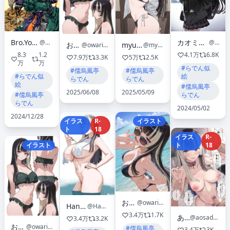
Bro.You-yan ゆうやん
カオミン@画集『雅-MIYABI-』1/26発売
@BroYouyan
@kaoming775
おわり
myuto サブ
@owari_yoyo
@myuto12345
8.3
1.2
4.1万
6.8K
7.9万
3.3K
5万
2.5K
万
万
#らでん似
#儒烏風亭
#儒烏風亭
#らでん似
絵
らでん
らでん
絵
#儒烏風亭
2025/06/08
2025/05/09
#儒烏風亭
らでん
らでん
2024/05/02
2024/12/28
イラス
R-
イラスト
ト
18
イラス
R-
イラスト
ト
18
おわり
@owari_yoyo
HandPlug
@HandPlug
3.4万
1.7K
あおさ
@aosadegowasu
3.4万
3.2K
おわり
@owari_yoyo
#儒烏風亭
3.4万
3K