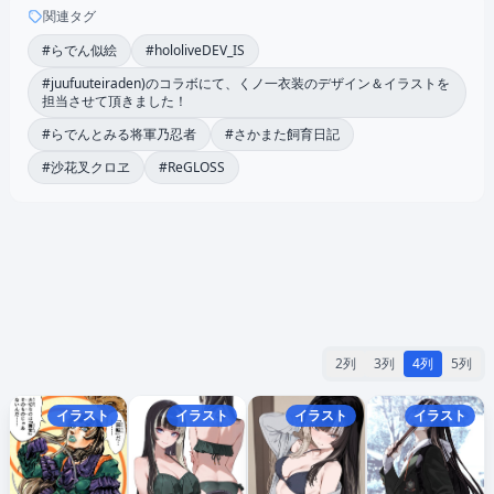
関連タグ
#らでん似絵
#hololiveDEV_IS
#juufuuteiraden)のコラボにて、くノ一衣装のデザイン＆イラストを
担当させて頂きました！
#らでんとみる将軍乃忍者
#さかまた飼育日記
#沙花叉クロヱ
#ReGLOSS
2列
3列
4列
5列
イラスト
イラスト
イラスト
イラスト