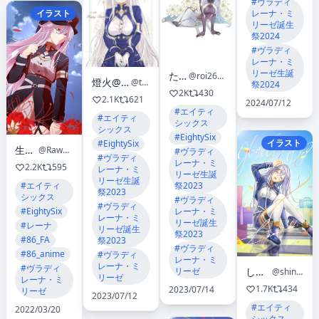
#ヴラディ
イラスト
レーナ・ミ
リーゼ誕生
祭2024
#ヴラディ
レーナ・ミ
リーゼ生誕
たじみ
@roi26907644
燈火@シレ🛁本再販中
@th_clue024
祭2024
2K
430
2.1K
621
2024/07/12
#エイティ
#エイティ
シックス
シックス
#EightySix
イラスト
#EightySix
生牡蠣さん
@RawOysters2020
#ヴラディ
#ヴラディ
レーナ・ミ
2.2K
595
レーナ・ミ
リーゼ生誕
リーゼ生誕
#エイティ
祭2023
祭2023
シックス
#ヴラディ
#ヴラディ
#EightySix
レーナ・ミ
レーナ・ミ
リーゼ誕生
#レーナ
リーゼ誕生
祭2023
#86_FA
祭2023
#ヴラディ
#86_anime
#ヴラディ
レーナ・ミ
レーナ・ミ
#ヴラディ
しんたけ
リーゼ
@shintakes_
リーゼ
レーナ・ミ
1.7K
434
2023/07/14
リーゼ
2023/07/12
#エイティ
2022/03/20
シックス