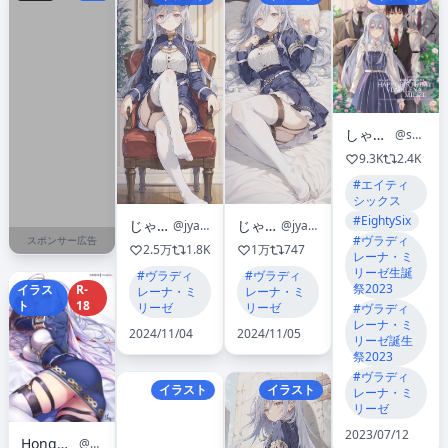
しゃなび🌼shanabi
@shanabi0610
9.3K
2.4K
#エイティ
シックス
#EightySix
じゃぼちぃ
じゃぼちぃ
@jyabochii
@jyabochii
#ヴラディ
スポンサー広告
2.5万
1.8K
1万
747
レーナ・ミ
リーゼ生誕
#ヴラディ
#ヴラディ
祭2023
イラス
R-
レーナ・ミ
レーナ・ミ
ト
18
リーゼ
リーゼ
#ヴラディ
レーナ・ミ
2024/11/04
2024/11/05
リーゼ誕生
祭2023
#ヴラディ
イラスト
イラスト
レーナ・ミ
リーゼ
2023/07/12
Hong@C107火曜東8V-16ab
@HongBsWs