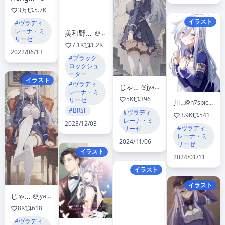
3万
5.7K
イラスト
#ヴラディ
レーナ・ミ
美和野らぐ🌱2日目西め40ab
@rag_ragko
リーゼ
7.1K
1.2K
2022/06/13
#ブラック
ロックシュ
ーター
イラスト
#ヴラディ
じゃぼちぃ
@jyabochii
レーナ・ミ
5K
396
リーゼ
川名
@n7spicaboy
#BRSF
#ヴラディ
3.9K
541
レーナ・ミ
2023/12/03
#ヴラディ
リーゼ
レーナ・ミ
2024/11/06
リーゼ
イラスト
2024/01/11
イラスト
イラスト
じゃぼちぃ
@jyabochii
8K
618
#ヴラディ