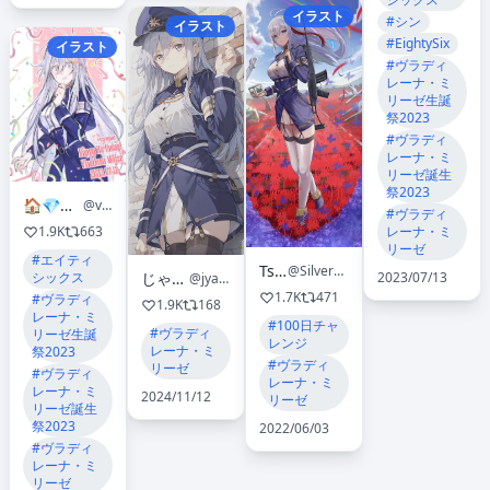
イラスト
#シン
イラスト
#EightySix
イラスト
#ヴラディ
レーナ・ミ
リーゼ生誕
祭2023
#ヴラディ
レーナ・ミ
リーゼ誕生
祭2023
🏠💎나우웨이🌕🐰
@varionau
#ヴラディ
レーナ・ミ
1.9K
663
リーゼ
#エイティ
Tsuki
@SilverTsuki_
じゃぼちぃ
2023/07/13
シックス
@jyabochii
1.7K
471
#ヴラディ
1.9K
168
レーナ・ミ
#100日チャ
#ヴラディ
リーゼ生誕
レンジ
レーナ・ミ
祭2023
#ヴラディ
リーゼ
#ヴラディ
レーナ・ミ
レーナ・ミ
2024/11/12
リーゼ
リーゼ誕生
祭2023
2022/06/03
#ヴラディ
レーナ・ミ
リーゼ