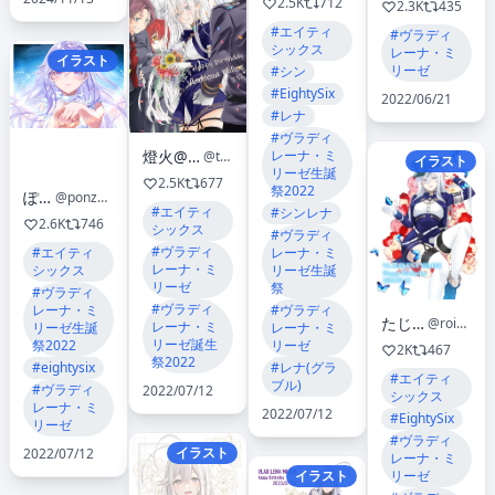
2.5K
712
2.3K
435
#エイティ
#ヴラディ
シックス
レーナ・ミ
イラスト
リーゼ
#シン
#EightySix
2022/06/21
#レナ
#ヴラディ
燈火@シレ🛁本再販中
レーナ・ミ
@th_clue024
イラスト
リーゼ生誕
2.5K
677
祭2022
ぽんず鍋
@ponzunabe0123
#エイティ
#シンレナ
2.6K
746
シックス
#ヴラディ
#ヴラディ
#エイティ
レーナ・ミ
レーナ・ミ
シックス
リーゼ生誕
リーゼ
祭
#ヴラディ
#ヴラディ
レーナ・ミ
#ヴラディ
たじみ(tajimi)
@roi26907644
レーナ・ミ
リーゼ生誕
レーナ・ミ
リーゼ誕生
祭2022
リーゼ
2K
467
祭2022
#eightysix
#レナ(グラ
#エイティ
ブル)
#ヴラディ
2022/07/12
シックス
レーナ・ミ
2022/07/12
#EightySix
リーゼ
#ヴラディ
イラスト
2022/07/12
レーナ・ミ
イラスト
リーゼ