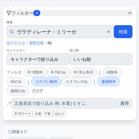
フィルター
4
検索
検索
全ジャンル
電撃文庫
86
キャラクター
並び順
|
フィルタ:
R-18除外
R-18のみ
R-18も表示
AI除外
|
|
AIのみ
コスプレ除外
コスプレのみ
漫画除外
漫画のみ
クリア
適用
.*
R-18ワード
水着・下着
ぱんつ
関連タグ