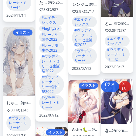
たじみ
@roi26907644
レーナ・ミ
シンジョウタクヤ
@shin_jo_
リーゼ
3K
987
2.9K
717
2024/11/14
#エイティ
#エイティ
シックス
ともしび
@tomoshibi_0v0
シックス
#EightySix
#ヴラディ
2.8K
731
イラスト
#レーナ生
レーナ・ミ
#エイティ
誕祭2022
リーゼ生誕
シックス
祭2023
#レーナ誕
#ヴラディ
生祭2022
#ヴラディ
レーナ・ミ
レーナ・ミ
#ヴラディ
リーゼ
リーゼ
レーナ・ミ
リーゼ生誕
2022/03/17
2023/07/12
祭2022
#ヴラティ
レーナ・ミ
イラス
R-
イラスト
リーゼ誕生
ト
18
祭2022
#ヴラディ
じゃぼちぃ
レーナ・ミ
@jyabochii
リーゼ
3.1K
245
2022/07/12
#ヴラディ
レーナ・ミ
リーゼ
Aster🐛@86 言うこと聴かない虫🥺
@aster_86
森そぼ
@morisobo242070
イラスト
2024/11/13