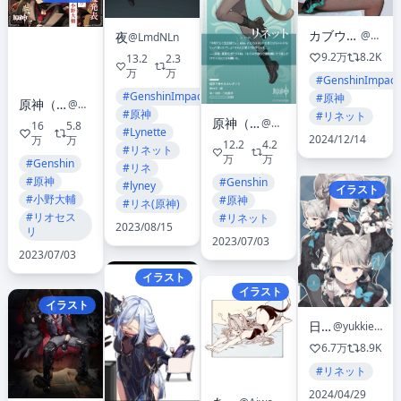
カブウサギ/KabuUsagi
@kabu_usa
夜
@LmdNLn
9.2万
8.2K
13.2
2.3
万
万
#GenshinImpact
#GenshinImpact
#原神
原神（Genshin）公式
@Genshin_7
#原神
#リネット
原神（Genshin）公式
@Genshin_7
16
5.8
#Lynette
2024/12/14
万
万
12.2
4.2
#リネット
万
万
#Genshin
#リネ
#原神
#Genshin
#lyney
イラスト
#小野大輔
#原神
#リネ(原神)
#リオセス
#リネット
2023/08/15
リ
2023/07/03
2023/07/03
イラスト
イラスト
イラスト
日下氏
@yukkieeeeeen
6.7万
8.9K
#リネット
2024/04/29