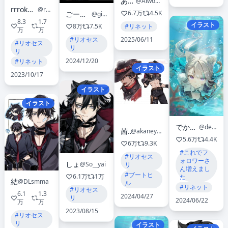
あいを
@Aiwo_o_lite
rrrokuonnn🎙️_
@rokuon_
6.7万
4.5K
ごーすけ 原稿 線画残32P
@giyuyuchan520
8.3
1.7
イラスト
8万
7.5K
#リネット
万
万
#リオセス
2025/06/11
#リオセス
リ
リ
2024/12/20
#リネット
イラスト
2023/10/17
イラスト
イラスト
でかるこ🤐
@dekarko
茜屋
@akaneya1484
5.6万
4.4K
6万
9.3K
#これでフ
#リオセス
ォロワーさ
しょ
@So__yai
リ
ん増えまし
#ブートヒ
6.1万
1万
た
結
@DLsmma
ル
#リネット
#リオセス
6.1
1.3
2024/04/27
リ
2024/06/22
万
万
2023/08/15
#リオセス
リ
イラスト