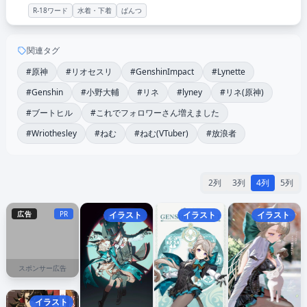
R-18ワード
水着・下着
ぱんつ
関連タグ
#原神
#リオセスリ
#GenshinImpact
#Lynette
#Genshin
#小野大輔
#リネ
#lyney
#リネ(原神)
#ブートヒル
#これでフォロワーさん増えました
#Wriothesley
#ねむ
#ねむ(VTuber)
#放浪者
2列
3列
4列
5列
広告
PR
イラスト
イラスト
イラスト
スポンサー広告
イラスト