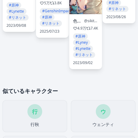
#原神
5万
3.8K
#原神
#リネット
#GenshinImpact
#Lynette
2023/08/26
#原神
#リネット
色谷あすか
@sikitani_asuka
#リネット
2023/09/08
4.9万
7.4K
2025/07/23
#原神
#Lyney
#Lynette
#リネット
2023/09/02
似ているキャラクター
行
ウ
行秋
ウェンティ