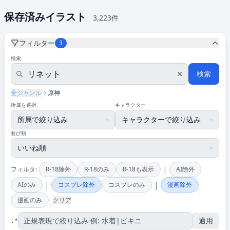
保存済みイラスト
3,223件
フィルター
3
検索
検索
全ジャンル
原神
所属を選択
キャラクター
並び順
|
フィルタ:
R-18除外
R-18のみ
R-18も表示
AI除外
|
|
AIのみ
コスプレ除外
コスプレのみ
漫画除外
漫画のみ
クリア
適用
.*