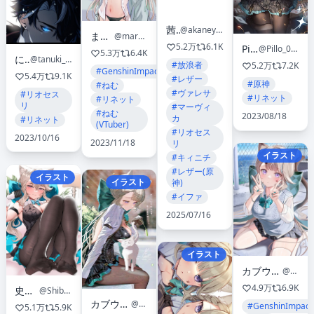
茜屋
@akaneya1484
まるろ
@mar_R_o
5.2万
6.1K
Pillo
@Pillo_0000
5.3万
6.4K
にし
@tanuki_nishi
#放浪者
5.2万
7.2K
#GenshinImpact
5.4万
9.1K
#レザー
#原神
#ねむ
#ヴァレサ
#リオセス
#リネット
#リネット
リ
#マーヴィ
#ねむ
2023/08/18
カ
#リネット
(VTuber)
#リオセス
2023/10/16
2023/11/18
リ
イラスト
#キィニチ
#レザー(原
イラスト
イラスト
神)
#イファ
2025/07/16
イラスト
カブウサギ/KabuUsagi
@kabu_usa
4.9万
6.9K
史本c16e4
@Shiben_c16e4
カブウサギ/KabuUsagi
@kabu_usa
#GenshinImpact
5.1万
5.9K