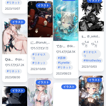
イラスト
#リネット
イラスト
2023/10/07
イラスト
seki
@_sekidesu
5.4
1.1
にし
@tanuki_nishi
でかるこ🤐
万
万
@dekarko
5.5万
1万
5.4万
8.5K
#リオセス
#リオセス
リ
#原神
リ
Qiandai以宇
@qiandaiyiyu
#Wriothesley
#Lynette
#リネット
5.5万
7.2K
2023/10/03
#リネット
2023/10/09
#リネット
2023/08/23
2023/08/30
イラスト
イラスト
イラスト
イラスト