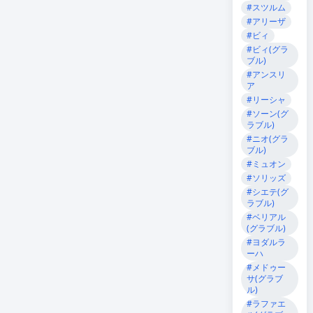
#スツルム
#アリーザ
#ビィ
#ビィ(グラ
ブル)
#アンスリ
ア
#リーシャ
#ソーン(グ
ラブル)
#ニオ(グラ
ブル)
#ミュオン
#ソリッズ
#シエテ(グ
ラブル)
#ベリアル
(グラブル)
#ヨダルラ
ーハ
#メドゥー
サ(グラブ
ル)
#ラファエ