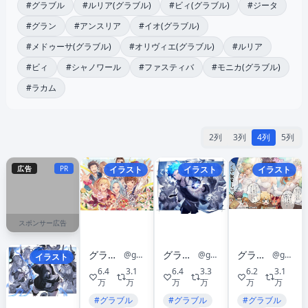
#グラブル
#ルリア(グラブル)
#ビィ(グラブル)
#ジータ
#グラン
#アンスリア
#イオ(グラブル)
#メドゥーサ(グラブル)
#オリヴィエ(グラブル)
#ルリア
#ビィ
#シャノワール
#ファスティバ
#モニカ(グラブル)
#ラカム
2列
3列
4列
5列
広告
PR
イラスト
イラスト
イラスト
スポンサー広告
グランブルーファンタジー
グランブルーファンタジー
グランブルーファンタジー
@granbluefantasy
@granbluefantasy
@granbluefantasy
イラスト
6.4
3.1
6.4
3.3
6.2
3.1
万
万
万
万
万
万
#グラブル
#グラブル
#グラブル