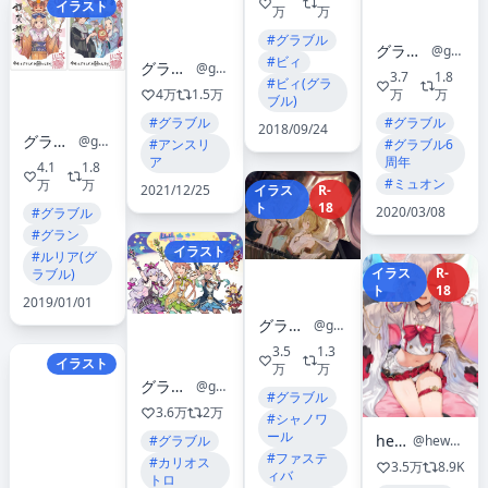
イラスト
万
万
#グラブル
グランブルーファンタジー
@granbluefantasy
#ビィ
グランブルーファンタジー
@granbluefantasy
3.7
1.8
#ビィ(グラ
4万
1.5万
万
万
ブル)
#グラブル
#グラブル
2018/09/24
グランブルーファンタジー
@granbluefantasy
#アンスリ
#グラブル6
ア
周年
4.1
1.8
#ミュオン
万
万
2021/12/25
イラス
R-
ト
18
2020/03/08
#グラブル
#グラン
イラスト
#ルリア(グ
イラス
R-
ラブル)
ト
18
2019/01/01
グランブルーファンタジー
@granbluefantasy
3.5
1.3
イラスト
万
万
グランブルーファンタジー
@granbluefantasy
#グラブル
3.6万
2万
#シャノワ
ール
hews
@hews__
#グラブル
#ファステ
#カリオス
3.5万
8.9K
ィバ
トロ