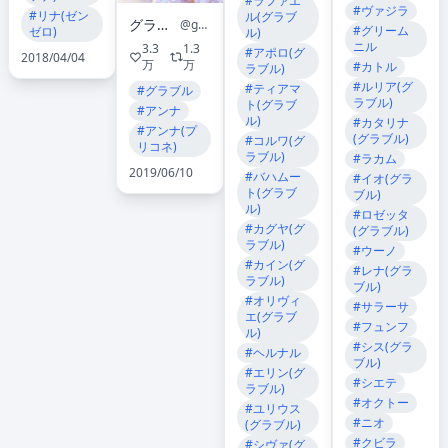
#ラファエ
#ヴァジラ
#リナ(ゼン
ル(グラブ
グランブルーファンタジー
@granbluefantasy
#グリーム
ゼロ)
ル)
ニル
3.3
1.3
#アポロ(グ
2018/04/04
万
万
#カトル
ラブル)
#ルリア(グ
#ティアマ
#グラブル
ラブル)
ト(グラブ
#アンナ
ル)
#カタリナ
#アンナ(プ
(グラブル)
#コルワ(グ
リコネ)
ラブル)
#ラカム
2019/06/10
#バハムー
#イオ(グラ
ト(グラブ
ブル)
ル)
#ロゼッタ
#カグヤ(グ
(グラブル)
ラブル)
#ウーノ
#カイン(グ
#レナ(グラ
ラブル)
ブル)
#オリヴィ
#サラーサ
エ(グラブ
#フュンフ
ル)
#シス(グラ
#ヘルナル
ブル)
#エリン(グ
#シエテ
ラブル)
#オクトー
#ユリウス
#ニオ
(グラブル)
#クビラ
#シヴァ(グ