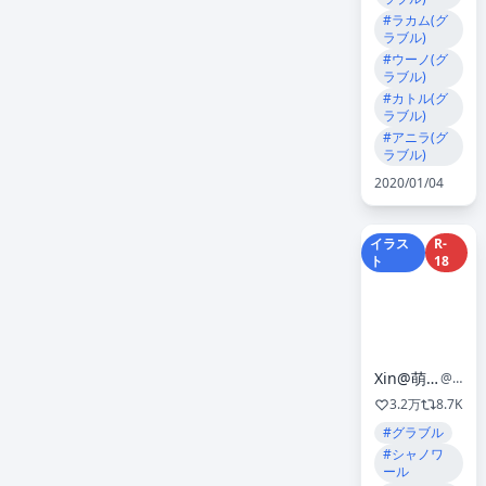
#ラカム(グ
ラブル)
#ウーノ(グ
ラブル)
#カトル(グ
ラブル)
#アニラ(グ
ラブル)
2020/01/04
イラス
R-
ト
18
Xin@萌姫連合C107Booth受付は〜2月2日まで
@moehime_union
3.2万
8.7K
#グラブル
#シャノワ
ール