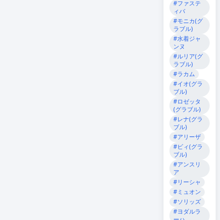
#ファステ
ィバ
#モニカ(グ
ラブル)
#水着ジャ
ンヌ
#ルリア(グ
ラブル)
#ラカム
#イオ(グラ
ブル)
#ロゼッタ
(グラブル)
#レナ(グラ
ブル)
#アリーザ
#ビィ(グラ
ブル)
#アンスリ
ア
#リーシャ
#ミュオン
#ソリッズ
#ヨダルラ
ーハ