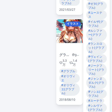
ラブル)
#ゼタ(グラ
ブル)
2021/03/27
#ユーステ
ス
#イルザ(グ
イラスト
ラブル)
#ルシファ
ー(グラブ
ル)
#ランスロ
ット(グラブ
ル)
グランブルーファンタジー
@granbluefantasy
#ヴェイン
(グラブル)
3.3
1.4
万
万
#ジークフ
リート(グラ
#グラブル
ブル)
#オリヴィ
#ジャンヌ
エ
ダルク(グラ
#オリヴィ
ブル)
エ(グラブ
#ソシエ(グ
ル)
ラブル)
2018/08/10
#スーテラ
#シルヴァ
(グラブル)