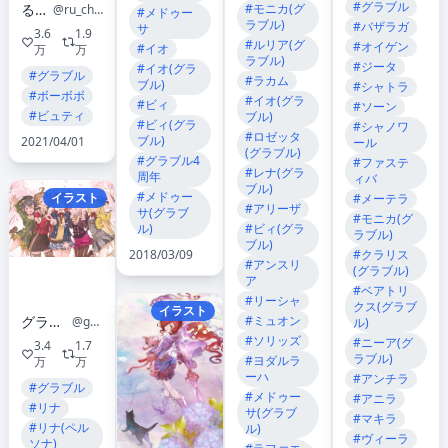
#グラブル
るーちょ
#モニカ(グ
@ru_chochocho
#メドゥー
ラブル)
#バザラガ
サ
3.6
1.9
#ルリア(グ
#オイゲン
#イオ
万
万
ラブル)
#ジータ
#イオ(グラ
#グラブル
#ラカム
ブル)
#シャトラ
#ボーボボ
#イオ(グラ
#ビィ
#ソーン
#ビュティ
ブル)
#ビィ(グラ
#シャノワ
#ロゼッタ
ブル)
2021/04/01
ール
(グラブル)
#グラブル4
#ファステ
#レナ(グラ
周年
ィバ
ブル)
#メドゥー
イラスト
#メーテラ
#アリーザ
サ(グラブ
#モニカ(グ
ル)
#ビィ(グラ
ラブル)
ブル)
#クラリス
2018/03/09
#アンスリ
(グラブル)
ア
#ベアトリ
#リーシャ
クス(グラブ
イラスト
グランブルーファンタジー
#ミュオン
@granbluefantasy
ル)
#ソリッズ
#ニーア(グ
3.4
1.7
ラブル)
#ヨダルラ
万
万
ーハ
#アンチラ
#グラブル
#メドゥー
#アニラ
#リナ
サ(グラブ
#マキラ
#リナ(ペル
ル)
#ヴィーラ
ソナ)