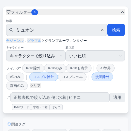
フィルター
4
検索
検索
全ジャンル
グラブル
グランブルーファンタジー
キャラクター
並び順
|
フィルタ:
R-18除外
R-18のみ
R-18も表示
AI除外
|
|
AIのみ
コスプレ除外
コスプレのみ
漫画除外
漫画のみ
クリア
適用
.*
R-18ワード
水着・下着
ぱんつ
関連タグ