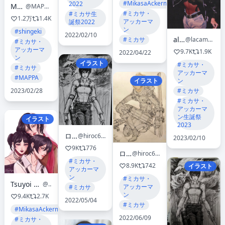
#MikasaAckerman
2022
MAPPA
@MAPPA_Info
#ミカサ・
#ミカサ生
1.2万
1.4K
アッカーマ
誕祭2022
ン
#shingeki
2022/02/10
alora
@lacampanule
#ミカサ
#ミカサ・
アッカーマ
9.7K
1.9K
2022/04/22
ン
イラスト
#ミカサ・
#ミカサ
アッカーマ
#MAPPA
ン
イラスト
#ミカサ
2023/02/28
#ミカサ・
アッカーマ
ン生誕祭
イラスト
2023
ロカ
@hiroc691
2023/02/10
9K
776
ロカ
@hiroc691
#ミカサ・
8.9K
742
イラスト
アッカーマ
ン
#ミカサ・
Tsuyoi Rizu 💐🍉 EREN MONTH 🎂
@RIVARIZU
アッカーマ
#ミカサ
ン
9.4K
2.7K
2022/05/04
#ミカサ
#MikasaAckerman
2022/06/09
#ミカサ・