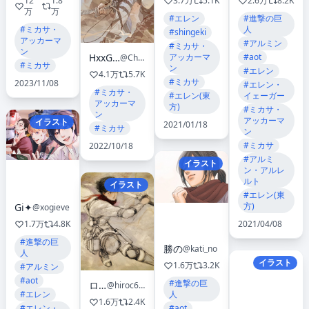
12
1.8
3.7万
5.1K
2.6万
8.2K
万
万
#エレン
#進撃の巨
#ミカサ・
人
#shingeki
アッカーマ
#アルミン
#ミカサ・
ン
アッカーマ
#aot
HxxG / ホン🍡
@Cheon1986
#ミカサ
ン
#エレン
4.1万
5.7K
#ミカサ
2023/11/08
#エレン・
#ミカサ・
#エレン(東
イェーガー
アッカーマ
方)
#ミカサ・
ン
アッカーマ
イラスト
2021/01/18
#ミカサ
ン
#ミカサ
2022/10/18
#アルミ
イラスト
ン・アルレ
ルト
イラスト
#エレン(東
方)
Gi✦
@xogieve
1.7万
4.8K
2021/04/08
#進撃の巨
勝の
@kati_no
人
イラスト
1.6万
3.2K
#アルミン
#aot
#進撃の巨
ロカ
@hiroc691
#エレン
人
1.6万
2.4K
#エレン・
#aot