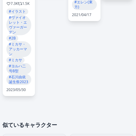
#エレン(東
7.3K
1.5K
方)
#イラスト
2021/04/17
#ヴァイオ
レット・エ
ヴァーガー
デン
#2B
#ミカサ・
アッカーマ
ン
#ミカサ
#ヨルハ二
号B型
#石川由依
誕生祭2023
2023/05/30
似ているキャラクター