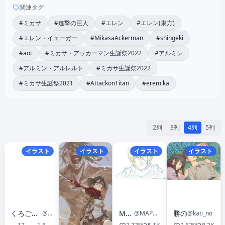
関連タグ
#ミカサ
#進撃の巨人
#エレン
#エレン(東方)
#エレン・イェーガー
#MikasaAckerman
#shingeki
#aot
#ミカサ・アッカーマン生誕祭2022
#アルミン
#アルミン・アルレルト
#ミカサ生誕祭2022
#ミカサ生誕祭2021
#AttackonTitan
#eremika
2列
3列
4列
5列
イラスト
イラスト
イラスト
イラスト
くろごま(既刊とアンソロ参戦！)
MAPPA
勝の
@h90376b
@MAPPA_Info
@kati_no