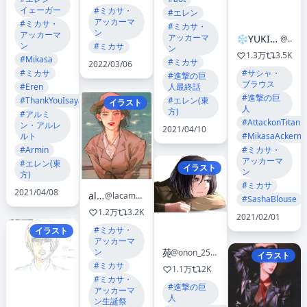
イェーガー
#ミカサ・
#エレン
アッカーマ
#ミカサ・
#ミカサ・
ン
アッカーマ
アッカーマ
❄️YUKI❄️ | Rosie's hips 🌹
@Yukifrill
ン
#ミカサ
ン
1.3万
3.5K
#Mikasa
#ミカサ
2022/03/06
#ミカサ
#サシャ・
#進撃の巨
ブラウス
#Eren
人最終話
#進撃の巨
#ThankYouIsayama
#エレン(東
イラスト
人
方)
#アルミ
#AttackonTitanF
ン・アルレ
2021/04/10
ルト
#MikasaAckerm
#Armin
#ミカサ・
アッカーマ
#エレン(東
イラスト
ン
方)
#ミカサ
2021/04/08
alora
@lacampanule
#SashaBlouse
1.2万
3.2K
2021/02/01
#ミカサ・
イラスト
アッカーマ
ン
苑
@onon_25092
イラスト
#ミカサ
1.1万
2K
#ミカサ・
#進撃の巨
アッカーマ
人
ン生誕祭