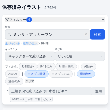
保存済みイラスト
2,762件
フィルター
4
検索
検索
全ジャンル
進撃の巨人
104期
キャラクター
並び順
|
フィルタ:
R-18除外
R-18のみ
R-18も表示
AI除外
|
|
AIのみ
コスプレ除外
コスプレのみ
漫画除外
漫画のみ
クリア
適用
.*
R-18ワード
水着・下着
ぱんつ