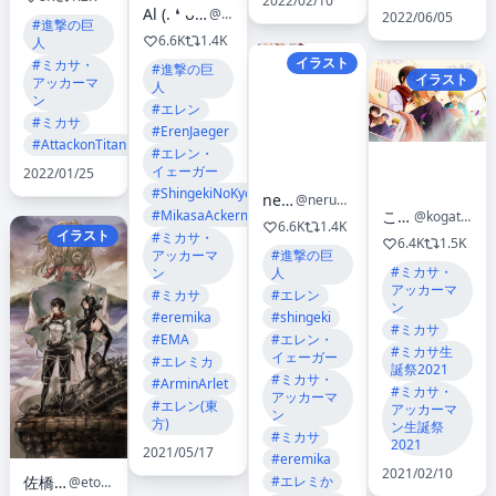
2022/02/10
Al (. ❛ ᴗ ❛.)Commissions OPEN
@mulsae_art
2022/06/05
#進撃の巨
6.6K
1.4K
人
イラスト
#ミカサ・
#進撃の巨
イラスト
アッカーマ
人
ン
#エレン
#ミカサ
#ErenJaeger
#AttackonTitan
#エレン・
イェーガー
2022/01/25
#ShingekiNoKyojin
neru 寝
@nerunerineko
#MikasaAckerman
こがた
@kogattaAOT
6.6K
1.4K
イラスト
#ミカサ・
6.4K
1.5K
#進撃の巨
アッカーマ
#ミカサ・
人
ン
アッカーマ
#エレン
#ミカサ
ン
#shingeki
#eremika
#ミカサ
#エレン・
#EMA
#ミカサ生
イェーガー
#エレミカ
誕祭2021
#ミカサ・
#ArminArlet
#ミカサ・
アッカーマ
#エレン(東
アッカーマ
ン
方)
ン生誕祭
#ミカサ
2021
2021/05/17
#eremika
2021/02/10
#エレミか
佐橋えと
@eto_384