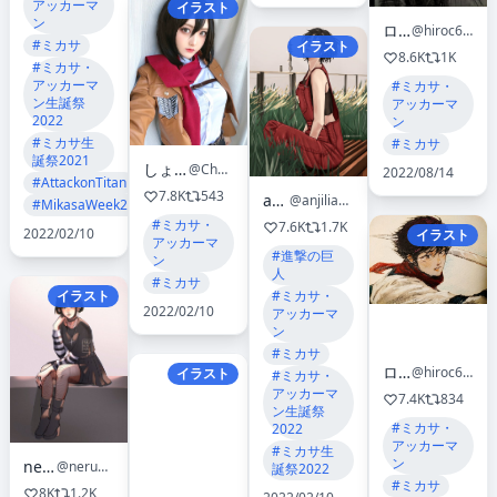
アッカーマ
イラスト
ン
ロカ
@hiroc691
#ミカサ
イラスト
8.6K
1K
#ミカサ・
アッカーマ
#ミカサ・
ン生誕祭
アッカーマ
2022
ン
#ミカサ生
#ミカサ
誕祭2021
しょこら🍫💪
@Chocolat_cos0
2022/08/14
#AttackonTitan
7.8K
543
anji
@anjiliarts
#MikasaWeek2022
#ミカサ・
7.6K
1.7K
2022/02/10
イラスト
アッカーマ
#進撃の巨
ン
人
#ミカサ
#ミカサ・
イラスト
2022/02/10
アッカーマ
ン
#ミカサ
ロカ
@hiroc691
イラスト
#ミカサ・
アッカーマ
7.4K
834
ン生誕祭
#ミカサ・
2022
アッカーマ
#ミカサ生
ン
neru 寝
@nerunerineko
誕祭2022
#ミカサ
8K
1.2K