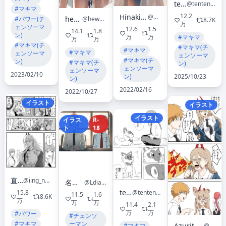
tenten
@tentenchan2525
#マキマ
12.2
Hinaki / 7서코 BA_43, 44
@Hinaki0102
hews
#パワー(チ
@hews__
8.7K
万
ェンソーマ
12.6
1.5
14.1
1.8
ン)
万
万
#マキマ
万
万
#マキマ(チ
#マキマ(チ
#マキマ
#マキマ
ェンソーマ
ェンソーマ
#マキマ(チ
ン)
#マキマ(チ
ン)
ェンソーマ
ェンソーマ
2023/02/10
ン)
2025/10/23
ン)
2022/02/16
2022/10/27
イラスト
イラスト
イラスト
イラス
R-
ト
18
直衛
@iing_naoe
名無し「自由」
@LdiaQjm43d1ZL9P
tenten
@tentenchan2525
15.8
11.5
1.6
8.6K
万
万
万
11.4
2.1
万
万
#パワー
#チェンソ
ーマン
#マキマ
Azurite@C107火曜東ミ-11a
@Azurite_13
#マキマ