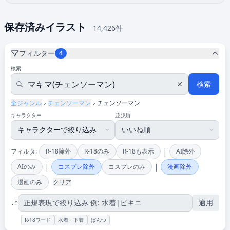
保存済みイラスト
14,426件
フィルター
4
検索
検索
全ジャンル
チェンソーマン
チェンソーマン
キャラクター
並び順
|
フィルタ:
R-18除外
R-18のみ
R-18も表示
AI除外
|
|
AIのみ
コスプレ除外
コスプレのみ
漫画除外
漫画のみ
クリア
適用
.*
R-18ワード
水着・下着
ぱんつ