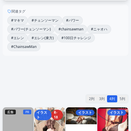
関連タグ
#マキマ
#チェンソーマン
#パワー
#パワー(チェンソーマン)
#chainsawman
#ニャオハ
#エレン
#エレン(東方)
#100日チャレンジ
#ChainsawMan
2列
3列
4列
5列
広告
PR
イラス
R-
イラスト
イラスト
ト
18