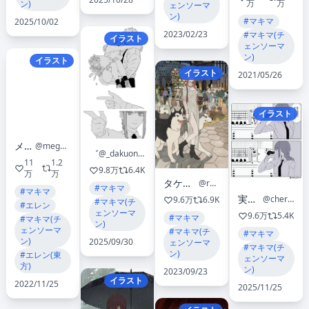
万
万
ン)
ェンソーマ
ン)
#マキマ
2025/10/02
2023/02/23
#マキマ(チ
イラスト
ェンソーマ
ン)
イラスト
イラスト
2021/05/26
イラスト
メガくん
@megamegakun
゛
@_dakuonpu
11
1.2
9.8万
6.4K
万
万
タケウチ リョースケ
@ryosuketarou
#マキマ
#マキマ
実梨🍒miri
@cherryjellymm
9.6万
6.9K
#マキマ(チ
#エレン
ェンソーマ
9.6万
5.4K
#マキマ
#マキマ(チ
ン)
ェンソーマ
#マキマ(チ
#マキマ
ン)
2025/09/30
ェンソーマ
#マキマ(チ
ン)
#エレン(東
ェンソーマ
方)
ン)
2023/09/23
イラスト
2022/11/25
2025/11/25