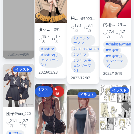
松尾 省吾
@shogo_matsuo
的場佑 Matoba Yu
@haneda2007
18.1
3.4
タケウチ リョースケ
@ryosuketarou
万
万
17.4
1.7
18.7
1.7
万
万
#チェンソ
万
万
ーマン
#chainsawman
#chainsawman
#マキマ
#マキマ
#マキマ
スポンサー広告
#マキマ(チ
#マキマ(チ
ェンソーマ
#マキマ(チ
ェンソーマ
ン)
ェンソーマ
ン)
イラスト
ン)
2023/03/23
2022/10/19
2022/12/07
イラス
R-
イラスト
ト
18
イラスト
団子
@uni_520
21.1
2.7
万
万
#パワー