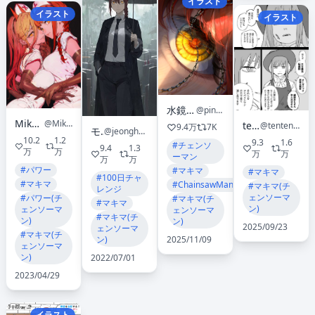
イラスト
イラスト
イラスト
水鏡ひづめ
@pinapo_25
Mika Pikazo
@MikaPikaZo
tenten
@tentenchan2525
9.4万
7K
モ誰
@jeonghee1414
10.2
1.2
9.3
1.6
#チェンソ
9.4
1.3
万
万
万
万
ーマン
万
万
#パワー
#マキマ
#マキマ
#100日チャ
#マキマ
#ChainsawMan
#マキマ(チ
レンジ
ェンソーマ
#パワー(チ
#マキマ(チ
#マキマ
ン)
ェンソーマ
ェンソーマ
#マキマ(チ
ン)
ン)
2025/09/23
ェンソーマ
#マキマ(チ
2025/11/09
ン)
ェンソーマ
ン)
2022/07/01
2023/04/29
イラスト