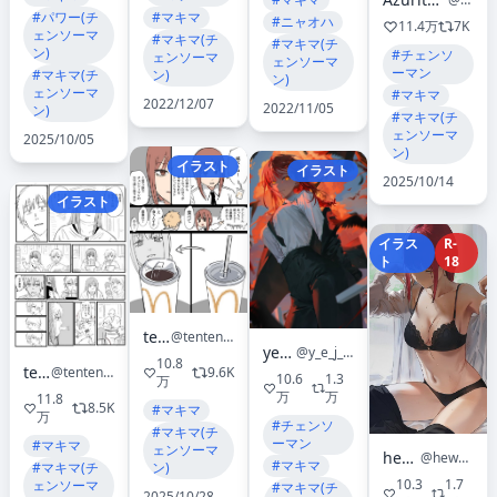
#マキマ
#パワー(チ
#ニャオハ
11.4万
7K
ェンソーマ
#マキマ(チ
#マキマ(チ
ン)
#チェンソ
ェンソーマ
ェンソーマ
ーマン
ン)
#マキマ(チ
ン)
ェンソーマ
#マキマ
2022/12/07
2022/11/05
ン)
#マキマ(チ
ェンソーマ
2025/10/05
ン)
イラスト
イラスト
2025/10/14
イラスト
イラス
R-
ト
18
tenten
@tentenchan2525
ye_jji
@y_e_j_j_i_
10.8
tenten
9.6K
@tentenchan2525
10.6
1.3
万
万
万
11.8
8.5K
#マキマ
万
#チェンソ
#マキマ(チ
ーマン
#マキマ
ェンソーマ
hews
@hews__
#マキマ
ン)
#マキマ(チ
10.3
1.7
ェンソーマ
#マキマ(チ
2025/10/28