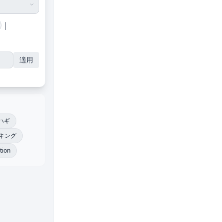
|
適用
ハギ
キング
ation