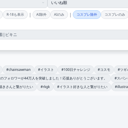
|
|
R-18も表示
AI除外
AIのみ
コスプレ除外
コスプレのみ
#chainsawman
#イラスト
#100日チャレンジ
#コスモ
#ツギ
terのフォロワーが44万人を突破しました！応援ありがとうございます。
#スパン
描きさんと繋がりたい
#rkgk
#イラスト好きな人と繋がりたい
#illustr