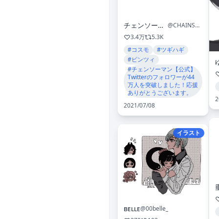
チェンソーマン【公式】
@CHAINSAWMAN_PR
3.4万
5.3K
#コスモ
#ツギハギ
#ピンツィ
#チェンソーマン【公式】
Twitterのフォロワーが44
万人を突破しました！応援
ありがとうございます。
2
2021/07/08
イラスト
ʙᴇʟʟᴇ
@00belle_