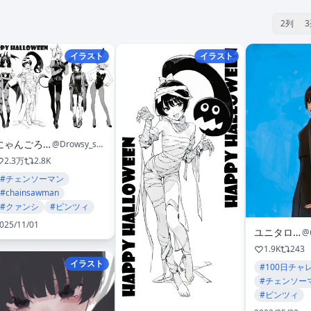
2列
イラスト
イラスト
にゃんごろもち
@Drowsy_sheep
2.3万
2.8K
#チェンソーマン
#chainsawman
#クァンシ
#ピンツィ
025/11/01
ユニタロー
1.9K
243
イラスト
#100日チャ
#チェンソー
#ピンツィ