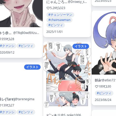
2023/05/23
にゃんごろもち
@Drowsy_sheep
5.2K
323
#チェンソーマン
#chainsawman
#ピンツィ
2025/11/01
ゆう@サブ
@TRqB0wd9XzuHTZ6
359
28
#クァンシ
#ピンツィ
イラスト
020/09/12
イラスト
Blár
@atlas72
189
30
#ピンツィ
垂レ(Tare)
@tarenegima
2023/06/24
139
27
#クァンシ
#ピンツィ
ピンキリ
@S_poke1006