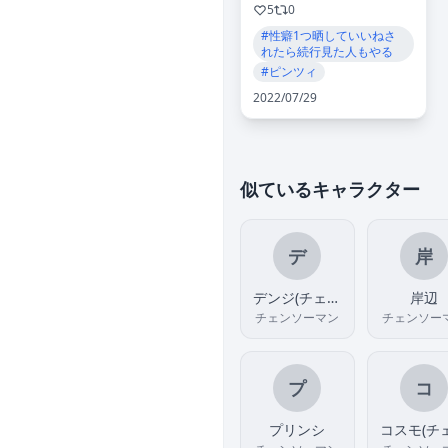
5
0
#性癖1つ晒していいねさ
れたら続行見た人もやる
#ピンツィ
2022/07/29
似ているキャラクター
デ
岸
デンジ(チェンソーマン)
岸辺
チェンソーマン
チェンソー
プ
コ
プリンシ