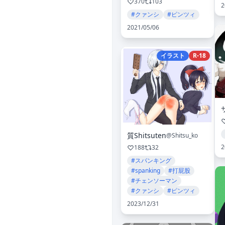
370
103
2
#クァンシ
#ピンツィ
2021/05/06
イラスト
R-18
質Shitsuten
@Shitsu_ko
2
188
32
#スパンキング
#spanking
#打屁股
#チェンソーマン
#クァンシ
#ピンツィ
2023/12/31