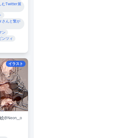
Twitter展
ト
タさんと繋が
マン
ピンツィ
イラスト
規絵
@Neon__o