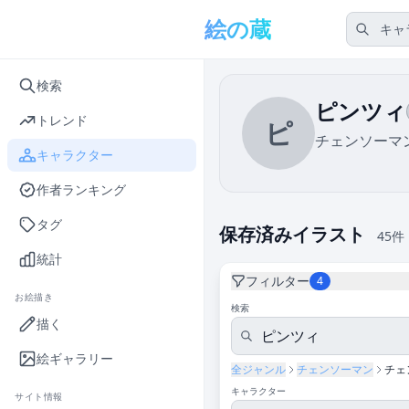
メインコンテンツへスキップ
絵の蔵
検索
ピンツィ
トレンド
ピ
チェンソーマン
キャラクター
作者ランキング
タグ
保存済みイラスト
45件
統計
フィルター
4
お絵描き
検索
描く
絵ギャラリー
全ジャンル
チェンソーマン
チェ
キャラクター
サイト情報