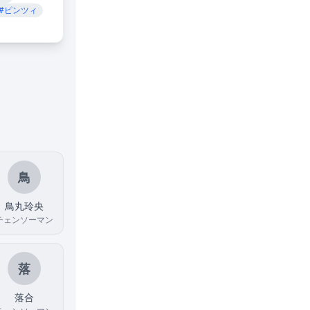
#ピンツィ
鳥
鳥丸玲央
チェンソーマン
落
落合