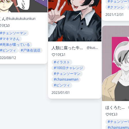
#チェンソー
#クァンシ
2021/12/31
くん
@kukukukukunkun
3
0
#チェンソーマン
#マキマさん
#死体が喋っている
人類に腐った牛乳と呼ばれ続けたかなきーみるく
@kusattagyunyuu
#ピンツィ
#尸体在说话
10
1
020/08/12
#イラスト
#100日チャレンジ
#チェンソーマン
#chainsawman
#ピンツィ
2023/01/01
ほくろたまねぎ
6
3
#チェンソー
#chainsawm