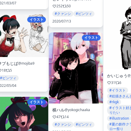
021/03/07
252
50
#クァンシ
#ピンツィ
イラスト
2020/07/13
イラスト
サブもじば
@mojiba9
18
5
かいじゅう
@
#ピンツィ
31
6
022/05/04
#イラスト
#絵描きさん
#rkgk
イラスト
#イラスト好
横ハル
@yokogichaaka
りたい
47
14
#illustration
#夏の創作ク
#クァンシ
#ピンツィ
ロー祭り