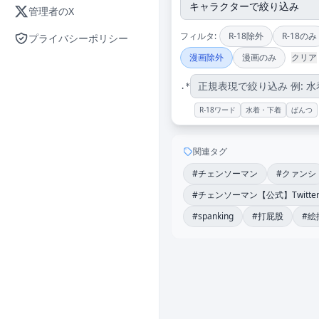
管理者のX
フィルタ:
R-18除外
R-18のみ
プライバシーポリシー
漫画除外
漫画のみ
クリア
.*
R-18ワード
水着・下着
ぱんつ
関連タグ
#チェンソーマン
#クァンシ
#チェンソーマン【公式】Twit
#spanking
#打屁股
#絵