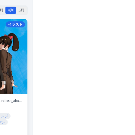
3列
4列
5列
イラスト
@unitaro_akuma
レンジ
マン