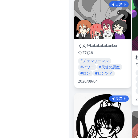
イラスト
くん
@kukukukukunkun
27
8
#チェンソーマン
#パワー
#天使の悪魔
#ロン
#ピンツィ
2020/09/04
イラスト
2