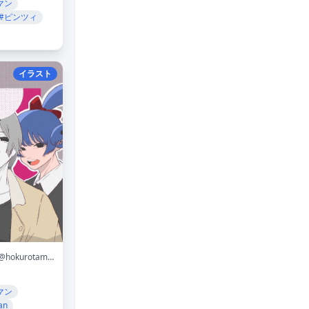
マン
#ピンツィ
イラスト
@hokurotamanegi
マン
an