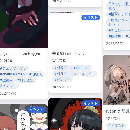
2021/02/08
#みんなで楽しむ
覧会
#模写イラス
イラスト
#創作クラス
りたい
#チェンソー
#創作垢
#
2022/08/01
榊原雛乃
@hi7non8
杉ミ/SUGIME
@misgy_emon
17
5
12
4
#刈谷アニメcollection
#チェンソーマン
#刈谷アニコレ
#コベニ
#chainsawman
#电锯人
#ピンツィ
#鏈鋸人
#체인소맨
#ピンツィ
2022/10/29
022/11/10
イラスト
イラスト
Neon @新
17
2
#イラスト