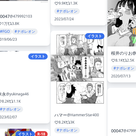
9.9K
1.3K
#ナポレオン
0047
@479992103
2023/07/24
1万
3.8K
#FGO
#ナポレオン
イラスト
019/06/23
イラスト
8.1K
2.5K
#ナポレオン
2020/07/13
幸永
@yukinaga46
8.2K
1.1K
#ナポレオン
ハマー
@HammerStar400
023/02/07
8.2K
3K
#ナポレオン
00047
@4799
イラスト
R-18