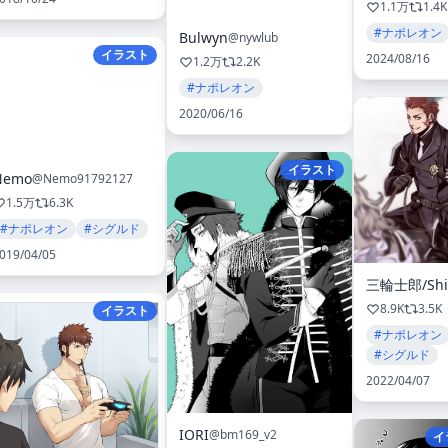
1.1万
1.4K
#ナポレオン
Bulwyn
@nywlub
イラスト
2024/08/16
1.2万
2.2K
#ナポレオン
2020/06/16
イラスト
Nemo
@Nemo91792127
1.5万
6.3K
#ナポレオン
#シグルド
019/04/05
8.9K
3.5K
イラスト
#ナポレオン
#シグルド
2022/04/07
IORI
@bm169_v2
イ