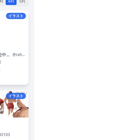
3列
4列
5列
イラスト
羅鳩＠ 本発売中！！！！！！！！
@rahato190
万
イラスト
92103