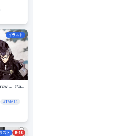
イラスト
三輪士郎/Shirow Miwa
@zi38
#TMA14
ラスト
R-18