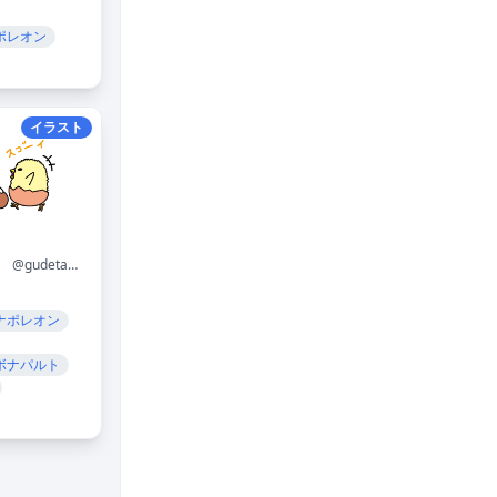
ポレオン
イラスト
@gudetama_sanrio
ナポレオン
ボナパルト