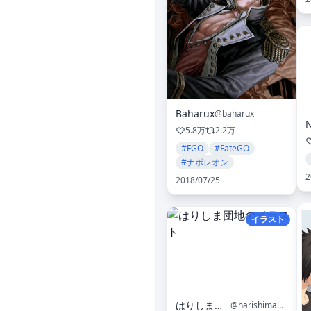
Baharux
@baharux
5.8万
2.2万
#FGO
#FateGO
#ナポレオン
2
2018/07/25
イラスト
はりしま団地
@harishimasan