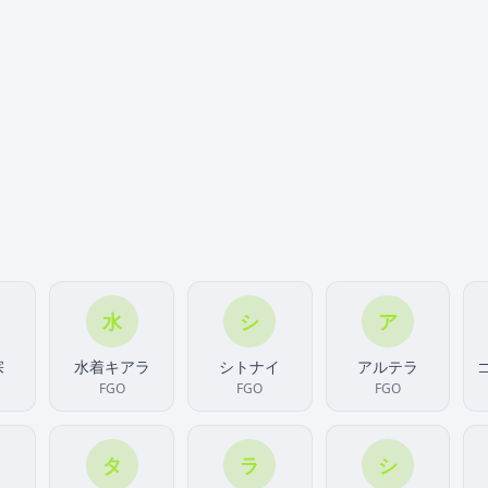
水
シ
ア
宗
水着キアラ
シトナイ
アルテラ
FGO
FGO
FGO
タ
ラ
シ