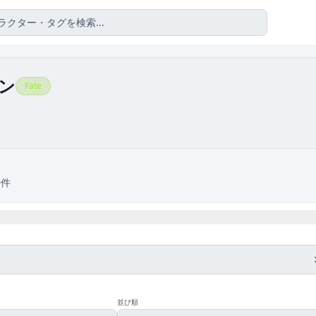
ン
Fate
9件
並び順