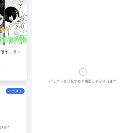
桜井のりお@僕ヤバ13巻1/8発売＆劇場版2/13公開
@lovely_pig328
イラストを閲覧すると履歴が表示されます
イラスト
92103