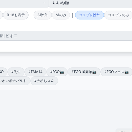
|
|
R-18も表示
AI除外
AIのみ
コスプレ除外
コスプレのみ
GO
#先生
#TMA14
#FGO📷
#FGO10周年📷
#FGOフェス📷
レオンボナパルト
#ナポちゃん