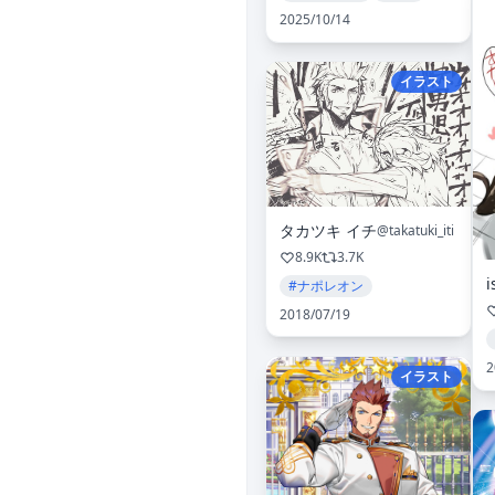
2025/10/14
イラスト
タカツキ イチ
@takatuki_iti
8.9K
3.7K
#ナポレオン
2018/07/19
2
イラスト