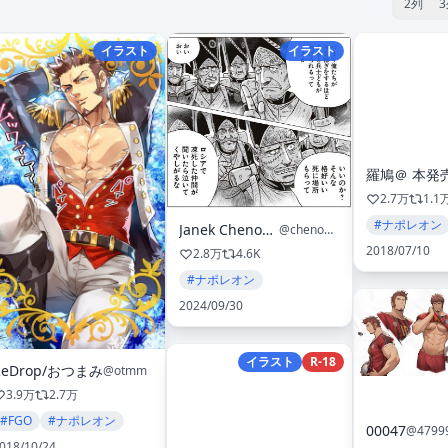
2列
イラスト
イラスト
2.7万
1.1
#ナポレオン
Janek Chenowski
@chenowski
2018/07/10
2.8万
4.6K
#ナポレオン
2024/09/30
イラスト
R-18
ReDrop/おつまみ
@otmm
3.9万
2.7万
#FGO
#ナポレオン
00047
@4799
018/10/24