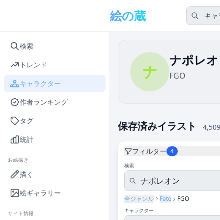
メインコンテンツへスキップ
絵の蔵
検索
ナポレオ
トレンド
ナ
FGO
キャラクター
作者ランキング
タグ
保存済みイラスト
4,50
統計
フィルター
4
お絵描き
検索
描く
絵ギャラリー
全ジャンル
Fate
FGO
キャラクター
サイト情報