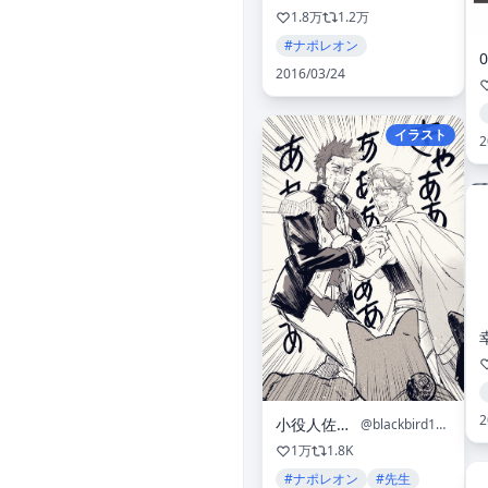
1.8万
1.2万
#ナポレオン
0
2016/03/24
イラスト
2
2
小役人佐久間
@blackbird1429
1万
1.8K
#ナポレオン
#先生