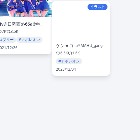
イラスト
Tiv@日曜西め66a
@tiv_
7K
3.5K
#ブルー
#ナポレオン
ゲン＝コウ
@MAHU_gangan
021/12/26
6.5K
1.6K
#ナポレオン
2023/12/04