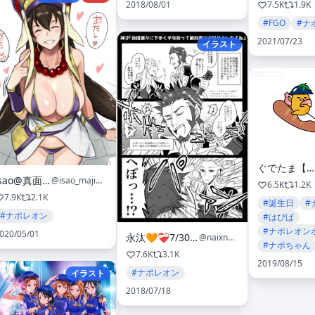
2018/08/01
7.5K
1.9K
#FGO
#ナ
2021/07/23
イラスト
ぐでたま【公式】🍥🕙
isao@真面目屋
@isao_majimeya
6.5K
1.2K
7.9K
2.1K
#誕生日
#
#ナポレオン
#はぴば
#ナポレオン
020/05/01
永汰🧡❤️‍🩹7/30閃華
@naixnai15
#ナポちゃん
7.6K
3.1K
2019/08/15
#ナポレオン
イラスト
2018/07/18