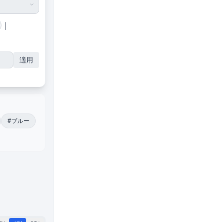
|
適用
#ブルー