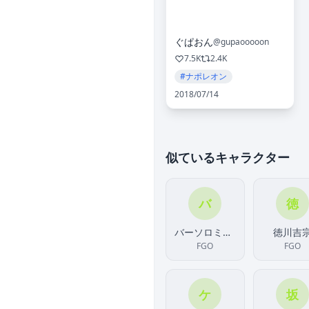
ぐぱおん
@gupaooooon
7.5K
2.4K
#ナポレオン
2018/07/14
似ているキャラクター
バ
徳
バーソロミュー
徳川吉
FGO
FGO
ケ
坂