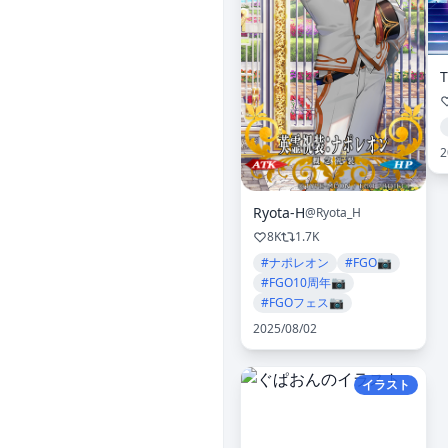
2
Ryota-H
@Ryota_H
8K
1.7K
#ナポレオン
#FGO📷
#FGO10周年📷
#FGOフェス📷
2025/08/02
イラスト