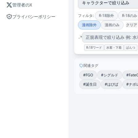
管理者のX
フィルタ:
R-18除外
R-18のみ
プライバシーポリシー
漫画除外
漫画のみ
クリア
.*
R-18ワード
水着・下着
ぱんつ
関連タグ
#FGO
#シグルド
#Fate
#誕生日
#はぴば
#ナポ