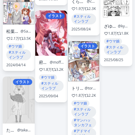
くらうちんぐスタート@絵
@crouchingstart1
1.9万
2.3K
イラスト
#スティル
インラブ
ざゆう@漫画描き
@kyokokakikaki
2025/08/24
松葉@skeb募集中
@SaSaSaiKaAA
1.8万
1.8K
2.1万
3.5K
#ウマ娘
イラスト
#ウマ娘
#スティル
インラブ
#スティル
インラブ
2025/08/25
府本モフ
@moffumoto
2024/04/14
1.8万
3.2K
#ウマ娘
イラスト
#スティル
トリノスケイ
@torinosukei
インラブ
1.8万
2.2K
2025/09/04
#ウマ娘
#スティル
インラブ
#マンハッ
タンカフェ
たかぱち.jp
@takapachi_com
#アドマイ