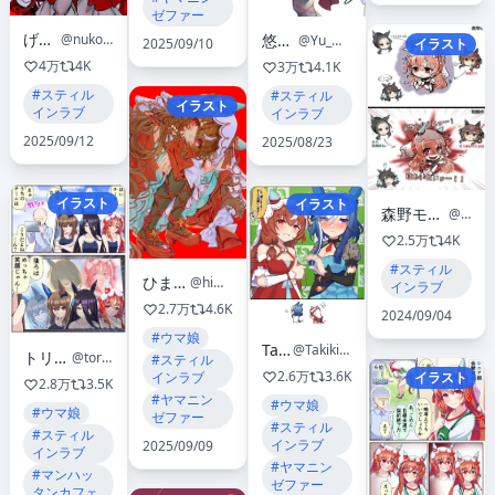
ゼファー
げるଳ
@nukoleg
悠むぐ
@Yu_Mugu
イラスト
2025/09/10
4万
4K
3万
4.1K
#スティル
#スティル
イラスト
インラブ
インラブ
2025/09/12
2025/08/23
イラスト
イラスト
森野モト＠C107 1日目東7【L-02a】
@morinokino1
2.5万
4K
#スティル
ひまわり ひむか🌻
@himawari_himuka
インラブ
2.7万
4.6K
2024/09/04
#ウマ娘
Takiki
@Takiki2828
トリノスケイ
@torinosukei
#スティル
2.6万
3.6K
イラスト
インラブ
2.8万
3.5K
#ヤマニン
#ウマ娘
#ウマ娘
ゼファー
#スティル
#スティル
インラブ
2025/09/09
インラブ
#ヤマニン
#マンハッ
ゼファー
タンカフェ