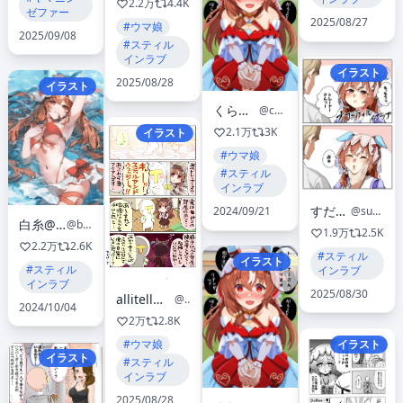
2.2万
4.4K
ゼファー
2025/08/27
#ウマ娘
2025/09/08
#スティル
インラブ
イラスト
2025/08/28
イラスト
くらうちんぐスタート@絵
@crouchingstart1
2.1万
3K
イラスト
#ウマ娘
#スティル
インラブ
すだち@サブ垢
2024/09/21
@sudatimark2
白糸@C107(火)東メ36ab
@baisishaonian
1.9万
2.5K
2.2万
2.6K
#スティル
イラスト
#スティル
インラブ
インラブ
2025/08/30
allitell＠3/29ﾌﾟﾘｽﾃ45ｳﾏ88
@allitell
2024/10/04
2万
2.8K
イラスト
#ウマ娘
イラスト
#スティル
インラブ
2025/08/28