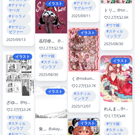
#アドマイ
イラスト
#アドマイ
ヤグルーヴ
トリノスケイ
@torinosukei
ヤベガ
2025/09/11
#ドゥラメ
2.2万
2.6K
ンテ
#ウマ娘
#ヤマニン
#スティル
ゼファー
イラスト
インラブ
2025/09/13
岳印@悠優の追放魔法使い 連載中
@yueyin963
2025/08/30
2.2万
2.5K
#ウマ娘
イラスト
イラスト
#スティル
インラブ
2025/08/30
くも
@mokumoku_warabi
2.2万
3.7K
イラスト
#スティル
インラブ
ざゆう@漫画描き
@kyokokakikaki
2025/12/07
れんま C107東“Ｉ”－28a
@renma_0503
2.3万
3.2K
2.1万
4K
#ウマ娘
イラスト
#スティル
#ウマ娘
インラブ
朱耶式
@akaya_siki
#スティル
#ヤマニン
インラブ