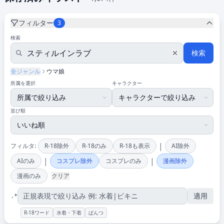
フィルター
3
検索
検索
全ジャンル
ウマ娘
所属を選択
キャラクター
並び順
|
フィルタ:
R-18除外
R-18のみ
R-18も表示
AI除外
|
|
AIのみ
コスプレ除外
コスプレのみ
漫画除外
漫画のみ
クリア
適用
.*
R-18ワード
水着・下着
ぱんつ