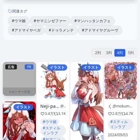
関連タグ
#ウマ娘
#ヤマニンゼファー
#マンハッタンカフェ
#アドマイヤベガ
#ドゥラメンテ
#アドマイヤグルーヴ
2列
3列
4列
5列
広告
PR
イラスト
イラスト
イラスト
スポンサー広告
くも
Neji-pan💊💊Commission open
@mokumoku_warabi
@Pan_Neji
イラスト
2.8万
4.7K
3.4万
3.1K
#スティル
#ウマ娘
インラブ
#スティル
インラブ
2024/09/03
#ヤマニン