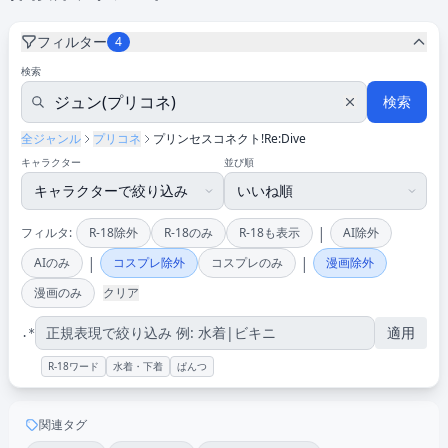
フィルター
4
検索
検索
全ジャンル
プリコネ
プリンセスコネクト!Re:Dive
キャラクター
並び順
|
フィルタ:
R-18除外
R-18のみ
R-18も表示
AI除外
|
|
AIのみ
コスプレ除外
コスプレのみ
漫画除外
漫画のみ
クリア
適用
.*
R-18ワード
水着・下着
ぱんつ
関連タグ