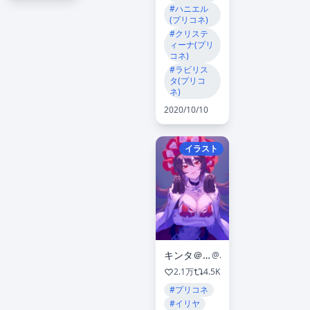
#ハニエル
(プリコネ)
#クリステ
ィーナ(プリ
コネ)
#ラビリス
タ(プリコ
ネ)
2020/10/10
イラスト
キンタ＠『領民０人⑨』『メイドなら当然です③』発売中
@kinta2469
2.1万
4.5K
#プリコネ
#イリヤ