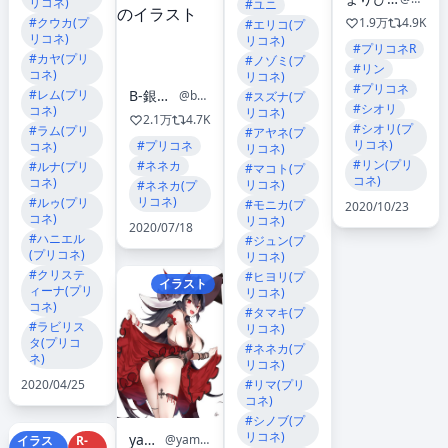
リコネ)
#ユニ
#クウカ(プ
1.9万
4.9K
#エリコ(プ
リコネ)
リコネ)
#プリコネR
#カヤ(プリ
#ノゾミ(プ
#リン
コネ)
リコネ)
#プリコネ
#レム(プリ
B-銀河@馬主始めました
@body_ma_ginga
#スズナ(プ
#シオリ
コネ)
リコネ)
2.1万
4.7K
#シオリ(プ
#ラム(プリ
#アヤネ(プ
リコネ)
#プリコネ
コネ)
リコネ)
#リン(プリ
#ネネカ
#ルナ(プリ
#マコト(プ
コネ)
コネ)
リコネ)
#ネネカ(プ
リコネ)
#ルゥ(プリ
#モニカ(プ
2020/10/23
コネ)
リコネ)
2020/07/18
#ハニエル
#ジュン(プ
(プリコネ)
リコネ)
#クリステ
#ヒヨリ(プ
イラスト
ィーナ(プリ
リコネ)
コネ)
#タマキ(プ
#ラビリス
リコネ)
タ(プリコ
#ネネカ(プ
ネ)
リコネ)
2020/04/25
#リマ(プリ
コネ)
#シノブ(プ
リコネ)
yaman**
@yamanta_15
イラス
R-