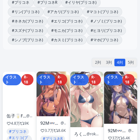
#プリコネ
#プリコネR
#イリヤ(プリコネ)
#リン(プリコネ)
#アカリ(プリコネ)
#マコト(プリコネ)
#ネネカ(プリコネ)
#エリコ(プリコネ)
#ノゾミ(プリコネ)
#スズナ(プリコネ)
#モニカ(プリコネ)
#ヒヨリ(プリコネ)
#シノブ(プリコネ)
#カスミ(プリコネ)
#マホ(プリコネ)
2列
3列
4列
5列
イラス
R-
イラス
R-
イラス
R-
イラス
R-
ト
18
ト
18
ト
18
ト
18
缶子🥛FANBOX &Patreon✨
@orz_can
92M👓2日目東ユ42b
@92M
4.8万
9K
92M👓2日目東ユ42b
3.7万
8.6K
@92M
#プリコネ
ろくいち🔞
@rokuichinpo
#エリコ(プ
3万
6.4K
#プリコネR