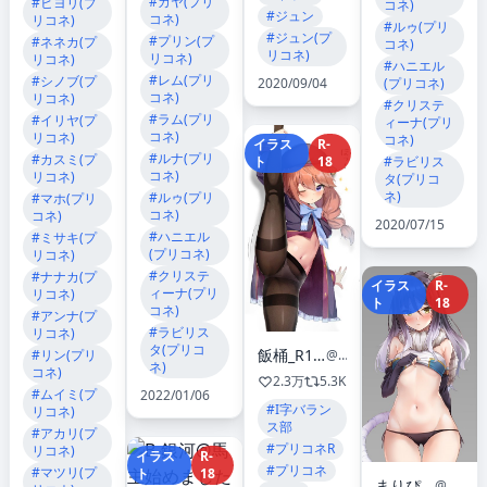
#カヤ(プリ
#ヒヨリ(プ
コネ)
#ジュン
コネ)
リコネ)
#ルゥ(プリ
#ジュン(プ
#プリン(プ
#ネネカ(プ
コネ)
リコネ)
リコネ)
リコネ)
#ハニエル
#レム(プリ
#シノブ(プ
2020/09/04
(プリコネ)
コネ)
リコネ)
#クリステ
#ラム(プリ
#イリヤ(プ
ィーナ(プリ
コネ)
リコネ)
コネ)
イラス
R-
#ルナ(プリ
#カスミ(プ
ト
18
#ラビリス
コネ)
リコネ)
タ(プリコ
ネ)
#ルゥ(プリ
#マホ(プリ
コネ)
コネ)
2020/07/15
#ハニエル
#ミサキ(プ
(プリコネ)
リコネ)
#クリステ
#ナナカ(プ
イラス
R-
ィーナ(プリ
リコネ)
ト
18
コネ)
#アンナ(プ
#ラビリス
リコネ)
タ(プリコ
飯桶_R18垢🔞 C107-火曜日-東７-Ｎ04b
#リン(プリ
@sioconsole1
ネ)
コネ)
2.3万
5.3K
#ムイミ(プ
2022/01/06
#I字バラン
リコネ)
ス部
#アカリ(プ
#プリコネR
リコネ)
イラス
R-
#プリコネ
#マツリ(プ
ト
18
まりぴ 土曜西め69b
@Mali_apex