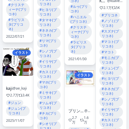
KUA
コネ)
@kuavera
リコネ)
#クリステ
#ルゥ(プリ
2.1万
5K
ィーナ(プリ
#ヒヨリ(プ
コネ)
コネ)
リコネ)
#プリコネ
#ハニエル
#ラビリス
#タマキ(プ
#ノゾミ(プ
(プリコネ)
タ(プリコ
リコネ)
リコネ)
#クリステ
ネ)
#ネネカ(プ
#スズナ(プ
ィーナ(プリ
リコネ)
リコネ)
コネ)
2022/07/21
#リマ(プリ
#マコト(プ
#ラビリス
コネ)
リコネ)
タ(プリコ
#シノブ(プ
ネ)
#マコト
イラスト
リコネ)
#モニカ(プ
2021/01/30
#イリヤ(プ
リコネ)
リコネ)
#ジュン(プ
#カスミ(プ
リコネ)
イラスト
リコネ)
#ヒヨリ(プ
#マホ(プリ
リコネ)
コネ)
kaji
@ae_kaji
#ネネカ(プ
#ミサキ(プ
リコネ)
2.7万
3.4K
リコネ)
#シノブ(プ
#ジュン
#ツムギ(プ
リコネ)
リコネ)
#ジュン(プ
#イリヤ(プ
プリンセスコネクト！Re:Dive公式
@priconne_redive
リコネ)
#チカ(プリ
リコネ)
2.7
1.6
コネ)
#カスミ(プ
2025/11/07
万
万
#シオリ(プ
リコネ)
リコネ)