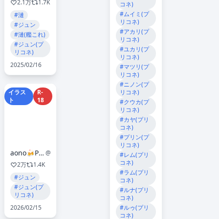
2.1万
1.7K
コネ)
#ムイミ(プ
#漣
リコネ)
#ジュン
#アカリ(プ
#漣(艦これ)
リコネ)
#ジュン(プ
#ユカリ(プ
リコネ)
リコネ)
2025/02/16
#マツリ(プ
リコネ)
#ニノン(プ
イラス
R-
リコネ)
ト
18
#クウカ(プ
リコネ)
#カヤ(プリ
コネ)
#プリン(プ
リコネ)
aono🍻Pixiv FANBOX始めました🍻
@fis8
#レム(プリ
コネ)
2万
1.4K
#ラム(プリ
#ジュン
コネ)
#ジュン(プ
#ルナ(プリ
リコネ)
コネ)
2026/02/15
#ルゥ(プリ
コネ)