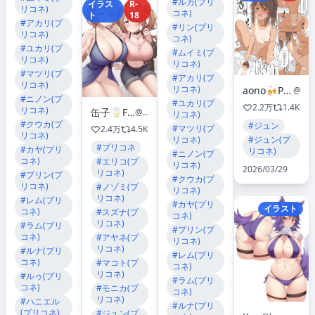
#ルカ(プリ
イラス
R-
リコネ)
コネ)
ト
18
#アカリ(プ
#リン(プリ
リコネ)
コネ)
#ユカリ(プ
#ムイミ(プ
リコネ)
リコネ)
#マツリ(プ
#アカリ(プ
リコネ)
リコネ)
aono🍻Pixiv FANBOX始めました🍻
@fis8
#ニノン(プ
#ユカリ(プ
2.2万
1.4K
リコネ)
缶子🥛FANBOX &Patreon✨
@orz_can
リコネ)
#クウカ(プ
#ジュン
#マツリ(プ
2.4万
4.5K
リコネ)
リコネ)
#ジュン(プ
#プリコネ
#カヤ(プリ
リコネ)
#ニノン(プ
コネ)
#エリコ(プ
リコネ)
2026/03/29
リコネ)
#プリン(プ
#クウカ(プ
リコネ)
#ノゾミ(プ
リコネ)
リコネ)
#レム(プリ
#カヤ(プリ
イラスト
コネ)
#スズナ(プ
コネ)
リコネ)
#ラム(プリ
#プリン(プ
コネ)
#アヤネ(プ
リコネ)
リコネ)
#ルナ(プリ
#レム(プリ
コネ)
#マコト(プ
コネ)
リコネ)
#ルゥ(プリ
#ラム(プリ
コネ)
#モニカ(プ
コネ)
リコネ)
#ハニエル
#ルナ(プリ
(プリコネ)
#ジュン(プ