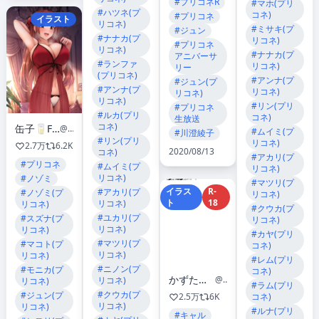
#プリコネR
#マホ(プリ
#ハツネ(プ
コネ)
#プリコネ
イラスト
リコネ)
#ミサキ(プ
#ジュン
#ナナカ(プ
リコネ)
#プリコネ
リコネ)
#ナナカ(プ
アニバーサ
#ランファ
リコネ)
リー
(プリコネ)
#アンナ(プ
#ジュン(プ
#アンナ(プ
リコネ)
リコネ)
リコネ)
#リン(プリ
#プリコネ
#ルカ(プリ
コネ)
生放送
コネ)
缶子🥛FANBOX &Patreon✨
@orz_can
#ムイミ(プ
#川澄綾子
#リン(プリ
リコネ)
2.7万
6.2K
2020/08/13
コネ)
#アカリ(プ
#プリコネ
#ムイミ(プ
リコネ)
リコネ)
#ノゾミ
#マツリ(プ
イラス
R-
#アカリ(プ
#ノゾミ(プ
リコネ)
ト
18
リコネ)
リコネ)
#クウカ(プ
#ユカリ(プ
#スズナ(プ
リコネ)
リコネ)
リコネ)
#カヤ(プリ
#マツリ(プ
#マコト(プ
コネ)
リコネ)
リコネ)
#レム(プリ
#ニノン(プ
#モニカ(プ
コネ)
かずたろ＠C106日曜日東Ｂ03b
@kaz862
リコネ)
リコネ)
#ラム(プリ
#クウカ(プ
#ジュン(プ
2.5万
6K
コネ)
リコネ)
リコネ)
#ルナ(プリ
#キャル