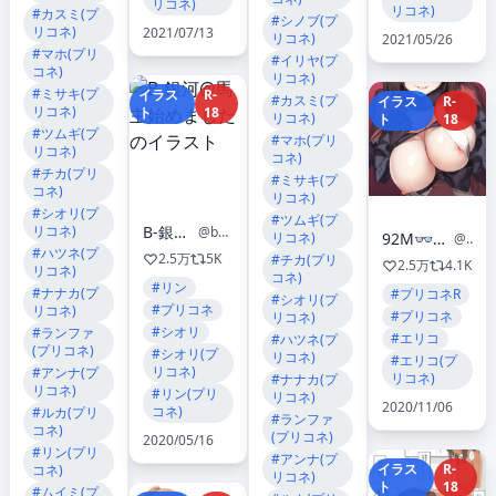
リコネ)
リコネ)
#カスミ(プ
#シノブ(プ
リコネ)
2021/07/13
リコネ)
2021/05/26
#マホ(プリ
#イリヤ(プ
コネ)
リコネ)
#ミサキ(プ
イラス
R-
#カスミ(プ
イラス
R-
リコネ)
ト
18
リコネ)
ト
18
#ツムギ(プ
#マホ(プリ
リコネ)
コネ)
#チカ(プリ
#ミサキ(プ
コネ)
リコネ)
#シオリ(プ
#ツムギ(プ
リコネ)
B-銀河@馬主始めました
@body_ma_ginga
92M👓2日目東ユ42b
リコネ)
@92M
#ハツネ(プ
2.5万
5K
#チカ(プリ
2.5万
4.1K
リコネ)
コネ)
#リン
#ナナカ(プ
#プリコネR
#シオリ(プ
#プリコネ
リコネ)
#プリコネ
リコネ)
#シオリ
#ランファ
#エリコ
#ハツネ(プ
(プリコネ)
#シオリ(プ
リコネ)
#エリコ(プ
リコネ)
#アンナ(プ
リコネ)
#ナナカ(プ
リコネ)
#リン(プリ
リコネ)
2020/11/06
コネ)
#ルカ(プリ
#ランファ
コネ)
(プリコネ)
2020/05/16
#リン(プリ
#アンナ(プ
イラス
R-
コネ)
リコネ)
ト
18
#ムイミ(プ