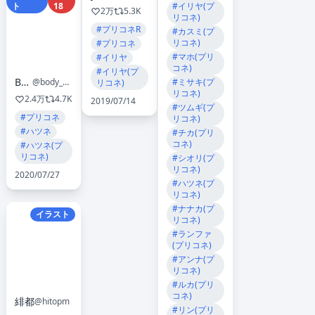
ト
18
#イリヤ(プ
2万
5.3K
リコネ)
#プリコネR
#カスミ(プ
リコネ)
#プリコネ
#マホ(プリ
#イリヤ
コネ)
#イリヤ(プ
B-銀河
@body_ma_ginga
#ミサキ(プ
リコネ)
リコネ)
2.4万
4.7K
2019/07/14
#ツムギ(プ
#プリコネ
リコネ)
#ハツネ
#チカ(プリ
コネ)
#ハツネ(プ
リコネ)
#シオリ(プ
リコネ)
2020/07/27
#ハツネ(プ
リコネ)
#ナナカ(プ
イラスト
リコネ)
#ランファ
(プリコネ)
#アンナ(プ
リコネ)
#ルカ(プリ
コネ)
緋都
@hitopm
#リン(プリ