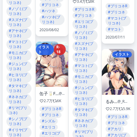
3.4万
8K
リコネ)
#プリコネ
#プリコネR
#ノゾミ(プ
#プリコネR
#ハツネ
#プリコネ
リコネ)
#プリコネ
#ハツネ(プ
#マコト(プ
#スズナ(プ
#エリコ(プ
リコネ)
リコネ)
リコネ)
リコネ)
#マコト
2020/08/02
#アヤネ(プ
#ノゾミ(プ
リコネ)
2020/07/11
リコネ)
#マコト(プ
#スズナ(プ
リコネ)
イラス
R-
リコネ)
ト
18
#モニカ(プ
イラスト
#アヤネ(プ
リコネ)
リコネ)
#ジュン(プ
#マコト(プ
リコネ)
リコネ)
#ヒヨリ(プ
#モニカ(プ
リコネ)
リコネ)
#タマキ(プ
#ジュン(プ
リコネ)
リコネ)
缶子🥛FANBOX &Patreon✨
@orz_can
#ネネカ(プ
#ヒヨリ(プ
2.7万
6K
るみこ®️
@_RMeco_
リコネ)
リコネ)
#リマ(プリ
2.7万
5.9K
#プリコネR
#タマキ(プ
コネ)
リコネ)
#プリコネ
#プリコネR
#シノブ(プ
#ネネカ(プ
#シズル
#プリコネ
リコネ)
リコネ)
#エリコ
#アカリ
#イリヤ(プ
#リマ(プリ
#エリコ(プ
リコネ)
#アカリ(プ
コネ)