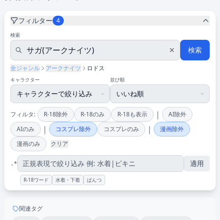
フィルター
4
検索
検索
全ジャンル
アークナイツ
ロドス
キャラクター
並び順
|
フィルタ:
R-18除外
R-18のみ
R-18も表示
AI除外
|
|
AIのみ
コスプレ除外
コスプレのみ
漫画除外
漫画のみ
クリア
適用
.*
R-18ワード
水着・下着
ぱんつ
関連タグ