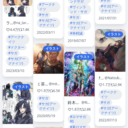
#サガ
ンドサガ
#アークナ
#サガ(アー
#ヴィンラ
イツ
クナイツ)
ンド・サガ
#サガ
#サガ
2021/07/31
#サガ(アー
ラピス
@na_tarapisu153
#サガ(アー
クナイツ)
クナイツ)
4.4万
7.4K
2022/03/11
#幸村誠
イラスト
#アークナ
2019/07/07
イツ
#ドクター
イラスト
#サガ
イラスト
#サガ(アー
クナイツ)
2023/03/10
ﾅﾂﾊﾞ
@Natsuba002
ミ茶(ミチャ)🍵
@mitcher_meier
1.7万
2.9K
イラスト
1.9万
6.5K
#アークナ
イツ
#サガ
鈴木理華/Rika Suzuki
#サガ
@Rika_OwlForest
#サガ(アー
#サガ(アー
クナイツ)
1.8万
2.8K
クナイツ)
2020/05/19
#ロマサガ
2022/07/13
RS
#新ロマサ