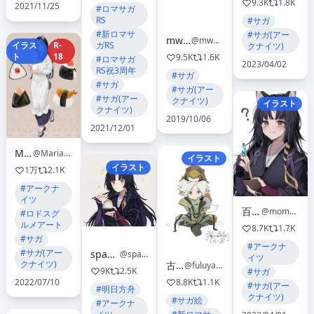
9.3K
1.8K
2021/11/25
#ロマサガ
RS
#サガ
#新ロマサ
#サガ(アー
mwaminfo
@mwaminfo029
ガRS
イラス
R-
クナイツ)
ト
18
9.5K
1.6K
#ロマサガ
2023/04/02
RS祝3周年
#サガ
#サガ
#サガ(アー
#サガ(アー
クナイツ)
イラスト
クナイツ)
2019/10/06
2021/12/01
Maria
@Maria__1029
イラスト
イラスト
1万
2.1K
#アークナ
イツ
百太郎
@momotar0_4
#ロドスグ
ルメアート
8.7K
1.7K
#サガ
#アークナ
#サガ(アー
spacelongcat
@spacelongcat
イツ
クナイツ)
古矢
@fuluyano
9K
2.5K
#サガ
8.8K
1.1K
2022/07/10
#サガ(アー
#明日方舟
クナイツ)
#サガ絵
#アークナ