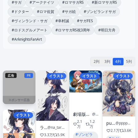
#サガ
#アークナイツ
#ロマサガRS
#新ロマサガRS
#ドクター
#ロマ佐賀
#サガ絵
#ゾンビランドサガ
#ヴィンランド・サガ
#幸村誠
#サガFES
#ロドスグルメアート
#ロマサガRS祝3周年
#明日方舟
#ArknightsFanArt
2列
3列
4列
5列
広告
PR
イラスト
イラスト
イラスト
スポンサー広告
劇場版『ゾンビランドサガ ゆめぎんがパラダイス』
@zombielandsaga
イラスト
2.1
1.2
pupps
@pppppupps
万
万
ラピス
@na_tarapisu153
2.1万
3.6K
#ゾンビラ
3.3万
5.9K