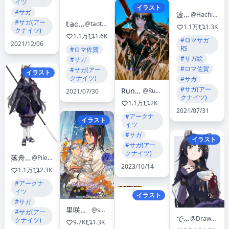
イツ
イラスト
#サガ
波千新
@Hachi_Arata
#サガ(アー
𝕥𝕒𝕠（たお）
@taotao_taotaota
1.1万
1.3K
クナイツ)
1.1万
1.6K
#ロマサガ
2021/12/06
RS
#ロマ佐賀
#サガ絵
#サガ
#ロマ佐賀
#サガ(アー
イラスト
クナイツ)
#サガ
#サガ(アー
Runamonet
@Runamonet
2021/07/30
クナイツ)
1.1万
2K
2021/07/31
#アークナ
イラスト
イツ
#サガ
イラスト
#サガ(アー
クナイツ)
落舟Pile
@Pile258
2023/10/14
1.1万
2.3K
#アークナ
イツ
イラスト
#サガ
里咲ねむ(旧:晴子)
@satozaki_h
#サガ(アー
でいもす
@DrawDrawDeimos
クナイツ)
9.7K
1.3K