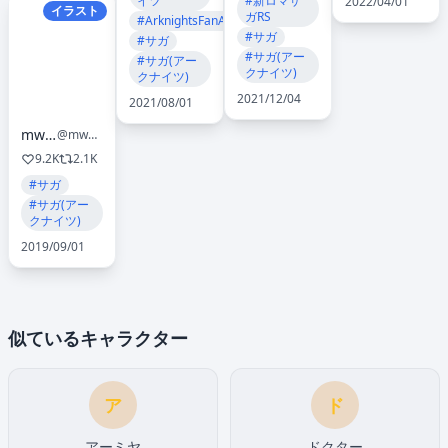
#新ロマサ
イツ
2022/04/01
イラスト
ガRS
#ArknightsFanArt
#サガ
#サガ
#サガ(アー
#サガ(アー
クナイツ)
クナイツ)
2021/12/04
2021/08/01
mwaminfo
@mwaminfo029
9.2K
2.1K
#サガ
#サガ(アー
クナイツ)
2019/09/01
似ているキャラクター
ア
ド
アーミヤ
ドクター