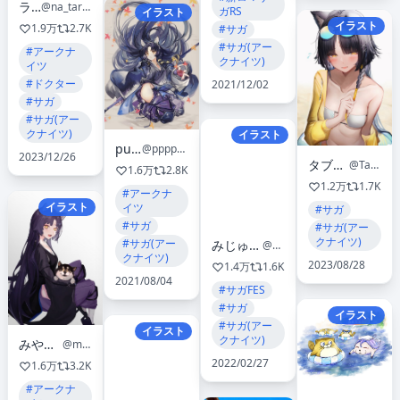
ラピス
@na_tarapisu153
ガRS
イラスト
イラスト
1.9万
2.7K
#サガ
#サガ(アー
#アークナ
クナイツ)
イツ
#ドクター
2021/12/02
#サガ
#サガ(アー
クナイツ)
イラスト
pupps
@pppppupps
2023/12/26
タブおじさん
@TabOjisan
1.6万
2.8K
1.2万
1.7K
#アークナ
イラスト
イツ
#サガ
#サガ
#サガ(アー
クナイツ)
#サガ(アー
みじゅくじうさぎ＠うさ飼い
@eni9usakai9
クナイツ)
2023/08/28
1.4万
1.6K
2021/08/04
#サガFES
#サガ
イラスト
#サガ(アー
イラスト
クナイツ)
みやざきさん
@mmyyzk
2022/02/27
1.6万
3.2K
#アークナ