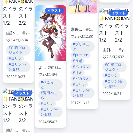
イラスト
イラスト
東映アニメーション公式
@toeianime_info
由訃✨FANBOX
@yufukiri
2.9K
2.8K
3.4K
634
#プリキュ
#白猫プロ
ア
由訃✨FANBOX
@yufukiri
ジェクト
#precure
2.8K
632
#コリン
#長老
#コリン(ゼ
#白猫プロ
#ペコリン
よねっち
@masked_yone
ンゼロ)
ジェクト
#リオ
3K
494
#コリン
2022/10/23
#ピカリオ
#コリン(ゼ
#ぺこらー
#コリン
ンゼロ)
と
#コリン(ゼ
#兎田ぺこ
イラスト
2022/10/21
ンゼロ)
ら
2017/11/12
#コリン
#コリン(ゼ
ンゼロ)
2024/05/03
由訃✨FANBOX
@yufukiri