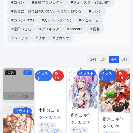
#コリン
#白猫プロジェクト
#フォースター9th四周年
#完全に一致では無いのだが何となく似てる
#カレン
#カレン(Fate)
#カレン(ヘブバン)
#ぺこらーと
#兎田ぺこら
#プリキュア
#precure
#長老
#ペコリン
#リオ
#ピカリオ
2列
3列
4列
5列
広告
PR
イラス
R-
イラスト
イラス
R-
ト
18
ト
18
スポンサー広告
小川公代『ゆっくり歩く』（医学書院）
@ogawa_kimiyo
イラスト
福きつね🦊
@fuku_fox
9.9K
4.5K
福きつね🦊
@fuku_fox
8K
2.1K
#コリン
8K
2K
#コリン
#コリン(ゼ