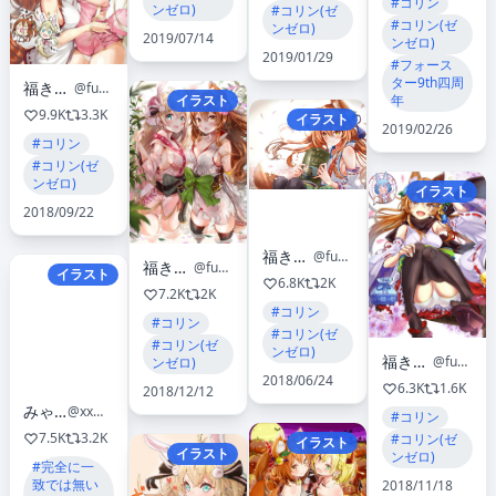
#コリン
ンゼロ)
#コリン(ゼ
#コリン(ゼ
ンゼロ)
2019/07/14
ンゼロ)
2019/01/29
#フォース
ター9th四周
福きつね🦊
@fuku_fox
年
イラスト
9.9K
3.3K
イラスト
2019/02/26
#コリン
#コリン(ゼ
ンゼロ)
イラスト
2018/09/22
福きつね🦊
@fuku_fox
福きつね🦊
@fuku_fox
イラスト
6.8K
2K
7.2K
2K
#コリン
#コリン
#コリン(ゼ
#コリン(ゼ
ンゼロ)
福きつね🦊
@fuku_fox
ンゼロ)
2018/06/24
6.3K
1.6K
2018/12/12
みゃんたろう
@xxmyantarouxx
#コリン
7.5K
3.2K
#コリン(ゼ
イラスト
イラスト
ンゼロ)
#完全に一
致では無い
2018/11/18