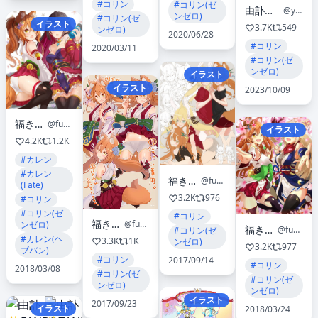
#コリン
#コリン(ゼ
由訃✨FANBOX
@yufukiri
ンゼロ)
#コリン(ゼ
イラスト
3.7K
549
ンゼロ)
2020/06/28
#コリン
2020/03/11
#コリン(ゼ
ンゼロ)
イラスト
イラスト
2023/10/09
福きつね🦊
@fuku_fox
イラスト
4.2K
1.2K
#カレン
#カレン
福きつね🦊
@fuku_fox
(Fate)
3.2K
976
#コリン
#コリン(ゼ
#コリン
福きつね🦊
@fuku_fox
ンゼロ)
福きつね🦊
@fuku_fox
#コリン(ゼ
#カレン(ヘ
3.3K
1K
ンゼロ)
3.2K
977
ブバン)
#コリン
2017/09/14
#コリン
2018/03/08
#コリン(ゼ
#コリン(ゼ
ンゼロ)
ンゼロ)
イラスト
2017/09/23
イラスト
2018/03/24