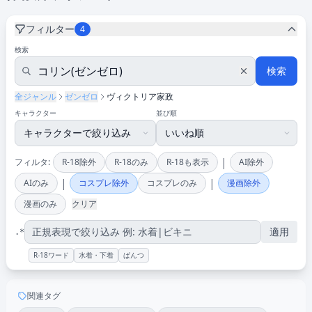
フィルター
4
検索
検索
全ジャンル
ゼンゼロ
ヴィクトリア家政
キャラクター
並び順
|
フィルタ:
R-18除外
R-18のみ
R-18も表示
AI除外
|
|
AIのみ
コスプレ除外
コスプレのみ
漫画除外
漫画のみ
クリア
適用
.*
R-18ワード
水着・下着
ぱんつ
関連タグ