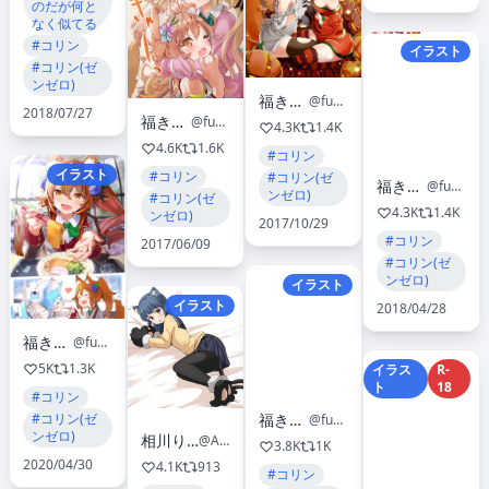
のだが何と
なく似てる
#コリン
イラスト
#コリン(ゼ
ンゼロ)
福きつね🦊
@fuku_fox
2018/07/27
福きつね🦊
@fuku_fox
4.3K
1.4K
4.6K
1.6K
#コリン
イラスト
#コリン
#コリン(ゼ
福きつね🦊
@fuku_fox
ンゼロ)
#コリン(ゼ
4.3K
1.4K
ンゼロ)
2017/10/29
#コリン
2017/06/09
#コリン(ゼ
ンゼロ)
イラスト
イラスト
2018/04/28
福きつね🦊
@fuku_fox
5K
1.3K
イラス
R-
ト
18
#コリン
#コリン(ゼ
福きつね🦊
@fuku_fox
ンゼロ)
相川りょう@C102土曜ヲ33a
@AikawaRyou_12
3.8K
1K
2020/04/30
4.1K
913
#コリン