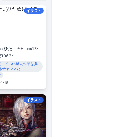
イラスト
Hitanu(ひたぬ)
@Hitanu12345
万
6.2K
だっていい過去作品を掲
るチャンスだ
ン
01/18
イラスト