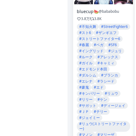
bluecup🍉
@bababobu
3.8万
3.8K
#不知火舞
#StreetFighter6
#スト6
#ザンギエフ
#ストリートファイター6
#春麗
#ベガ
#SF6
#イングリッド
#ジュリ
#ルーク
#アレックス
#ガイル
#キャミィ
#エドモンド本田
#ダルシム
#ブランカ
#エレナ
#ラシード
#豪鬼
#エド
#キンバリー
#リュウ
#リリー
#ケン
#サガット
#ディージェイ
#ＪＰ
#テリー
#ジェイミー
#リュウ(ストリートファイタ
ー)
#マノン
#マリーザ