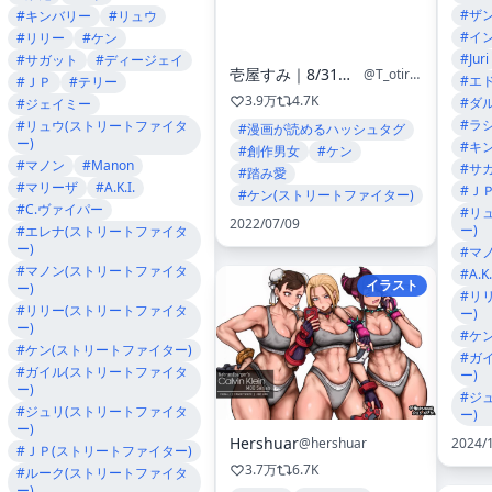
#ザ
#キンバリー
#リュウ
#イ
#リリー
#ケン
#Juri
#サガット
#ディージェイ
壱屋すみ｜8/31更新
@T_otir58
#エ
#ＪＰ
#テリー
3.9万
4.7K
#ダ
#ジェイミー
#ラ
#リュウ(ストリートファイタ
#漫画が読めるハッシュタグ
ー)
#キ
#創作男女
#ケン
#マノン
#Manon
#サ
#踏み愛
#マリーザ
#A.K.I.
#Ｊ
#ケン(ストリートファイター)
#C.ヴァイパー
#リ
2022/07/09
ー)
#エレナ(ストリートファイタ
ー)
#マ
#マノン(ストリートファイタ
#A.K.
イラスト
ー)
#リ
#リリー(ストリートファイタ
ー)
ー)
#ケ
#ケン(ストリートファイター)
#ガ
#ガイル(ストリートファイタ
ー)
ー)
#ジ
#ジュリ(ストリートファイタ
ー)
ー)
Hershuar
@hershuar
2024/
#ＪＰ(ストリートファイター)
3.7万
6.7K
#ルーク(ストリートファイタ
ー)