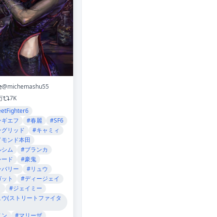
e
@michemashu55
万
7K
eetFighter6
ンギエフ
#春麗
#SF6
ングリッド
#キャミィ
ドモンド本田
ルシム
#ブランカ
シード
#豪鬼
ンバリー
#リュウ
ガット
#ディージェイ
Ｐ
#ジェイミー
ュウ(ストリートファイタ
ノン
#マリーザ