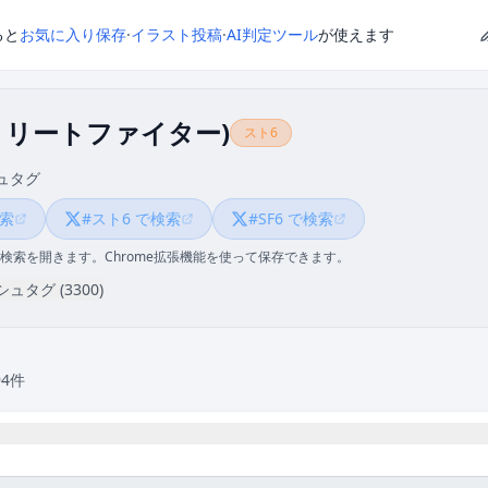
ると
お気に入り保存
·
イラスト投稿
·
AI判定ツール
が使えます
トリートファイター)
スト6
ュタグ
検索
#スト6 で検索
#SF6 で検索
検索を開きます。Chrome拡張機能を使って保存できます。
タグ (3300)
94件