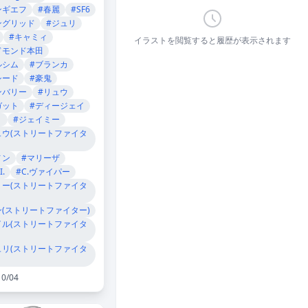
ンギエフ
#春麗
#SF6
ングリッド
#ジュリ
#キャミィ
イラストを閲覧すると履歴が表示されます
ドモンド本田
ルシム
#ブランカ
シード
#豪鬼
ンバリー
#リュウ
ガット
#ディージェイ
Ｐ
#ジェイミー
ュウ(ストリートファイタ
ノン
#マリーザ
I.
#C.ヴァイパー
リー(ストリートファイタ
ン(ストリートファイター)
イル(ストリートファイタ
ュリ(ストリートファイタ
10/04