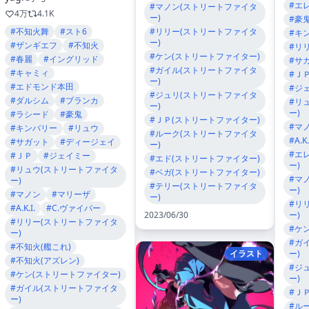
#エ
#マノン(ストリートファイタ
4万
4.1K
ー)
#豪
#リリー(ストリートファイタ
#不知火舞
#スト6
#キ
ー)
#ザンギエフ
#不知火
#リ
#ケン(ストリートファイター)
#春麗
#イングリッド
#サ
#ガイル(ストリートファイタ
#キャミィ
#Ｊ
ー)
#エドモンド本田
#ジ
#ジュリ(ストリートファイタ
#ダルシム
#ブランカ
#リ
ー)
ー)
#ラシード
#豪鬼
#ＪＰ(ストリートファイター)
#マ
#キンバリー
#リュウ
#ルーク(ストリートファイタ
#A.K.
#サガット
#ディージェイ
ー)
#エ
#ＪＰ
#ジェイミー
#エド(ストリートファイター)
ー)
#リュウ(ストリートファイタ
#ベガ(ストリートファイター)
#マ
ー)
#テリー(ストリートファイタ
ー)
#マノン
#マリーザ
ー)
#リ
#A.K.I.
#C.ヴァイパー
2023/06/30
ー)
#リリー(ストリートファイタ
#ケ
ー)
#ガ
#不知火(艦これ)
イラスト
ー)
#不知火(アズレン)
#ジ
#ケン(ストリートファイター)
ー)
#ガイル(ストリートファイタ
#Ｊ
ー)
#ル