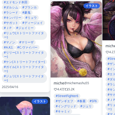
#エドモンド本田
イラスト
#ダルシム
#ブランカ
#ラシード
#豪鬼
#キンバリー
#リュウ
#サガット
#ディージェイ
#ＪＰ
#ジェイミー
#リュウ(ストリートファイタ
ー)
#マノン
#マリーザ
mich
#A.K.I.
#C.ヴァイパー
4.2
#リリー(ストリートファイタ
ー)
#Str
#ケン(ストリートファイター)
#ザ
#ガイル(ストリートファイタ
#イ
ー)
#エ
#ジュリ(ストリートファイタ
#ダ
ー)
miche
@michemashu55
#ラ
2025/04/16
4.4万
5.2K
#キ
#サ
#StreetFighter6
#Ｊ
#ザンギエフ
#春麗
#SF6
イラスト
#リ
#イングリッド
#ジュリ
ー)
#キャミィ
#マ