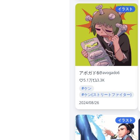
イラスト
アボガド6
@avogado6
5.1万
3.3K
#ケン
#ケン(ストリートファイター)
2024/08/26
イラスト