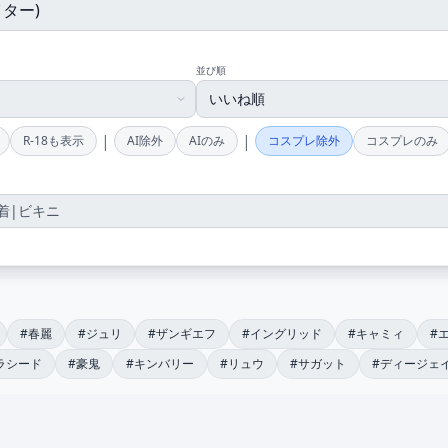
並び順
|
|
R-18も表示
AI除外
AIのみ
コスプレ除外
コスプレのみ
#春麗
#ジュリ
#ザンギエフ
#イングリッド
#キャミィ
#
ラシード
#豪鬼
#キンバリー
#リュウ
#サガット
#ディージェ