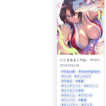
にじまあるく/nijimaarc🈺
@nijimaarc
3.6万
3.9K
#不知火舞
#StreetFighter6
#スト6
#ザンギエフ
#不知火
#春麗
#イングリッド
#キャミィ
#エドモンド本田
#ダルシム
#ブランカ
#ラシード
#豪鬼
#キンバリー
#リュウ