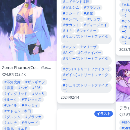
#エドモンド本田
#A.K.
#ダルシム
#ブランカ
#リ
#ラシード
#豪鬼
ー)
#キンバリー
#リュウ
#ケ
#サガット
#ディージェイ
#ガ
#ＪＰ
#ジェイミー
ー)
#リュウ(ストリートファイタ
#ジ
ー)
ー)
#マノン
#マリーザ
2023/
#A.K.I.
#C.ヴァイパー
#リリー(ストリートファイタ
ー)
Zoma Phamoz(Commission Open)
@zomayuan
#ケン(ストリートファイター)
4.9万
8.4K
#ガイル(ストリートファイタ
ー)
#不知火舞
#ザンギエフ
#ジュリ(ストリートファイタ
#春麗
#ベガ
#SF6
ー)
#イングリッド
#ジュリ
2024/02/14
#ルーク
#アレックス
#ガイル
#キャミィ
デラ
#エドモンド本田
イラスト
3.8
#ダルシム
#ブランカ
#格
#エレナ
#ラシード
#Str
#豪鬼
#エド