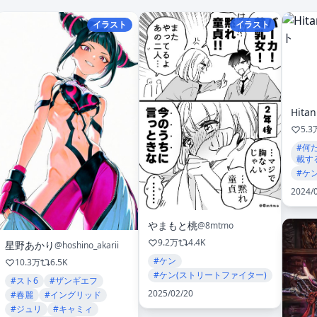
イラスト
イラスト
5.3
#何
載す
#ケ
2024/
やまもと桃
@8mtmo
9.2万
4.4K
星野あかり
@hoshino_akarii
#ケン
10.3万
6.5K
#ケン(ストリートファイター)
#スト6
#ザンギエフ
2025/02/20
#春麗
#イングリッド
#ジュリ
#キャミィ