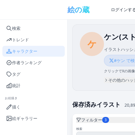
メインコンテンツへスキップ
絵の蔵
ログインす
検索
ケン(ス
トレンド
ケ
イラストハッシ
キャラクター
#ケン で
作者ランキング
クリックでXの画像
タグ
その他のハッシュ
統計
お絵描き
保存済みイラスト
20,8
描く
絵ギャラリー
フィルター
3
検索