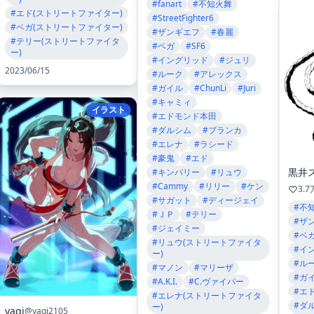
#fanart
#不知火舞
#エド(ストリートファイター)
#StreetFighter6
#ベガ(ストリートファイター)
#ザンギエフ
#春麗
#テリー(ストリートファイタ
#ベガ
#SF6
ー)
#イングリッド
#ジュリ
2023/06/15
#ルーク
#アレックス
#ガイル
#ChunLi
#Juri
#キャミィ
イラスト
#エドモンド本田
#ダルシム
#ブランカ
#エレナ
#ラシード
#豪鬼
#エド
黒井
#キンバリー
#リュウ
#Cammy
#リリー
#ケン
3.7
#サガット
#ディージェイ
#不
#ＪＰ
#テリー
#ザ
#ジェイミー
#ベ
#リュウ(ストリートファイタ
#イ
ー)
#ル
#マノン
#マリーザ
#ガ
#A.K.I.
#C.ヴァイパー
#エ
#エレナ(ストリートファイタ
#ダ
ー)
yagi
@yagi2105