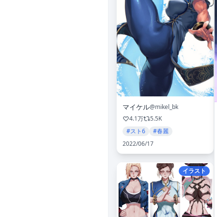
マイケル
@mikel_bk
4.1万
5.5K
#スト6
#春麗
2022/06/17
イラスト