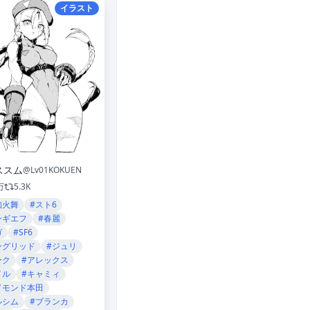
イラスト
ススム
@Lv01KOKUEN
万
5.3K
知火舞
#スト6
ンギエフ
#春麗
ガ
#SF6
ングリッド
#ジュリ
ーク
#アレックス
イル
#キャミィ
ドモンド本田
ルシム
#ブランカ