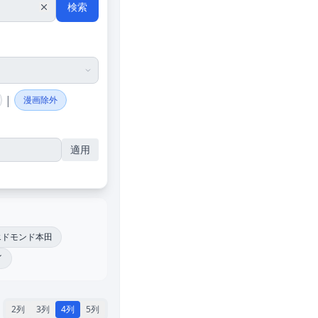
検索
|
漫画除外
適用
エドモンド本田
イ
2列
3列
4列
5列