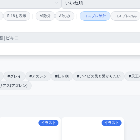
|
|
R-18も表示
AI除外
AIのみ
コスプレ除外
コスプレのみ
#グレイ
#アズレン
#虹ヶ咲
#アイビス民と繋がりたい
#天王
リアス(アズレン)
イラスト
イラスト