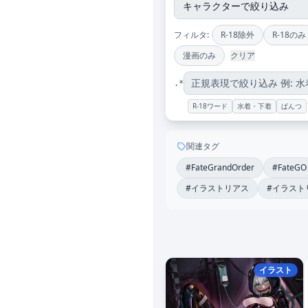
フィルタ:
R-18除外
R-18のみ
漫画のみ
クリア
.*
R-18ワード
水着・下着
ぱんつ
関連タグ
#FateGrandOrder
#FateGO
#イラストリアス
#イラスト
イラスト