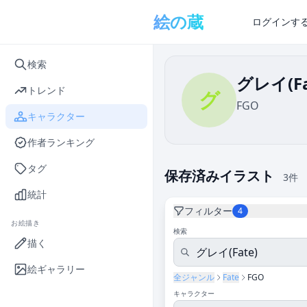
メインコンテンツへスキップ
絵の蔵
ログインす
検索
グレイ(Fa
トレンド
グ
FGO
キャラクター
作者ランキング
タグ
保存済みイラスト
3件
統計
フィルター
4
お絵描き
検索
描く
絵ギャラリー
全ジャンル
Fate
FGO
キャラクター