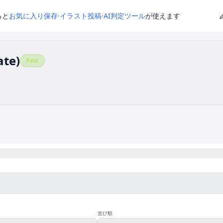
ると
お気に入り保存
·
イラスト投稿
·
AI判定ツール
が使えます
te)
Fate
並び順