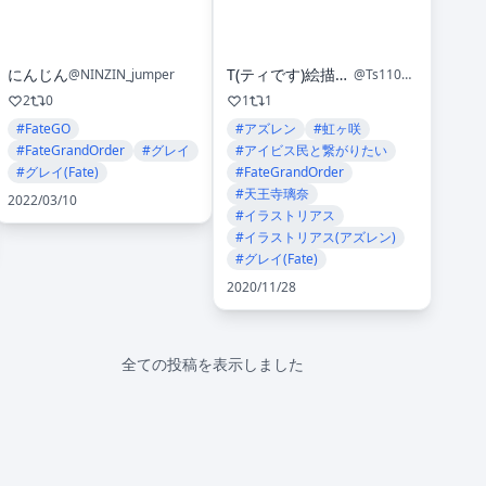
にんじん
T(ティです)絵描きです
@NINZIN_jumper
@Ts1101839
2
0
1
1
#FateGO
#アズレン
#虹ヶ咲
#FateGrandOrder
#グレイ
#アイビス民と繋がりたい
#グレイ(Fate)
#FateGrandOrder
#天王寺璃奈
2022/03/10
#イラストリアス
#イラストリアス(アズレン)
#グレイ(Fate)
2020/11/28
全ての投稿を表示しました