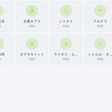
水
シ
ア
吉宗
水着キアラ
シトナイ
アルテラ
O
FGO
FGO
FGO
タ
ラ
シ
金時
タマモキャット
ライネス・エルメロイ・アーチゾルテ
シャルル・ダルタニャン
O
FGO
FGO
FGO