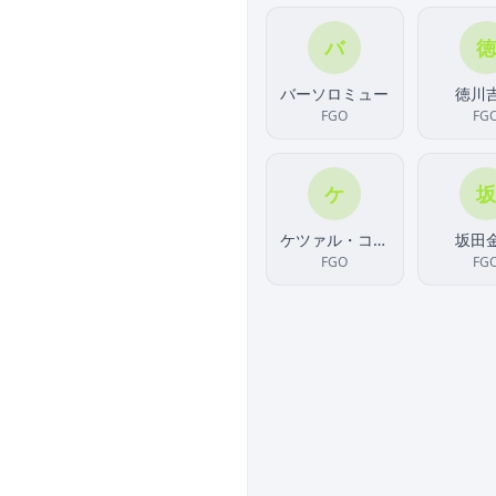
バ
徳
バーソロミュー
徳川
FGO
FG
ケ
坂
ケツァル・コアトル
坂田
FGO
FG