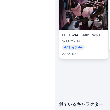
FFFFFF♠♥♣♦＠
@theSharpFFFFFF
1.8K
313
#グレイ(Fate)
2020/11/27
似ているキャラクター