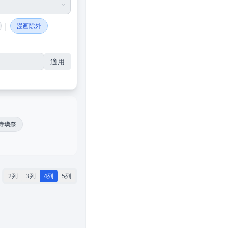
|
漫画除外
適用
寺璃奈
2列
3列
4列
5列