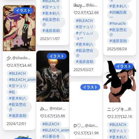
#BLEACH
ikuyoan
@ikuyoan
#更木剣八
#涅マユリ
イラスト
#四楓院夜
2.9万
2.6K
#更木剣八
一
#藍染惣右
#BLEACH
#Yoruichi
介
#涅マユリ
#藍染惣右
#浦原喜助
#グリムジ
介
ョー
2023/11/07
#浦原喜助
#更木剣八
2025/08/24
#藍染惣右
介
イラスト
少隆
@shaolong1210
#浦原喜助
2.9万
4.4K
イラスト
2025/03/27
#BLEACH
#BLEACH_anime
#涅マユリ
イラスト
#松
#更木剣八
#藍染惣右
みたらし
@mitarashi0000
ニシヅキ シノ@Phenøa｜フェノア｜4/24 Release📸
@sino24tsuki
介
#浦原喜助
2.6万
5.8K
2.3万
2.1K
2024/12/01
#BLEACH
#BLEACH
D♡Bride 💕
@dangerousbride
#BLEACH_anime
#涅マユリ
2.5万
1.9K
#日番谷冬
#更木剣八