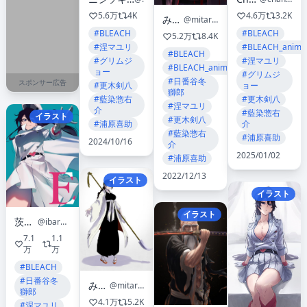
5.6万
4K
4.6万
3.2K
みたらし
@mitarashi0000
#BLEACH
#BLEACH
5.2万
8.4K
#涅マユリ
#BLEACH_anime
#BLEACH
#グリムジ
#涅マユリ
#BLEACH_anime
ョー
#グリムジ
#日番谷冬
スポンサー広告
#更木剣八
ョー
獅郎
#藍染惣右
#更木剣八
#涅マユリ
介
#藍染惣右
イラスト
#更木剣八
#浦原喜助
介
#藍染惣右
#浦原喜助
2024/10/16
介
2025/01/02
#浦原喜助
2022/12/13
イラスト
イラスト
イラスト
茨木 春
@ibaraki_shun
7.1
1.1
万
万
#BLEACH
#日番谷冬
みたらし
@mitarashi0000
獅郎
4.1万
5.2K
#涅マユリ