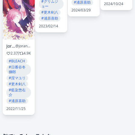
#グリムジ
#浦原喜助
2024/10/24
ョー
2024/03/29
#更木剣八
#浦原喜助
2023/02/14
Joranz
@joranz1204
2.3万
4.9K
#BLEACH
#日番谷冬
獅郎
#涅マユリ
#更木剣八
#藍染惣右
介
#浦原喜助
2022/11/25