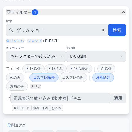
フィルター
4
検索
検索
全ジャンル
ジャンプ
BLEACH
キャラクター
並び順
|
フィルタ:
R-18除外
R-18のみ
R-18も表示
AI除外
|
|
AIのみ
コスプレ除外
コスプレのみ
漫画除外
漫画のみ
クリア
適用
.*
R-18ワード
水着・下着
ぱんつ
関連タグ