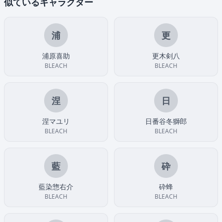
似ているキャラクター
浦
更
浦原喜助
更木剣八
BLEACH
BLEACH
涅
日
涅マユリ
日番谷冬獅郎
BLEACH
BLEACH
藍
砕
藍染惣右介
砕蜂
BLEACH
BLEACH