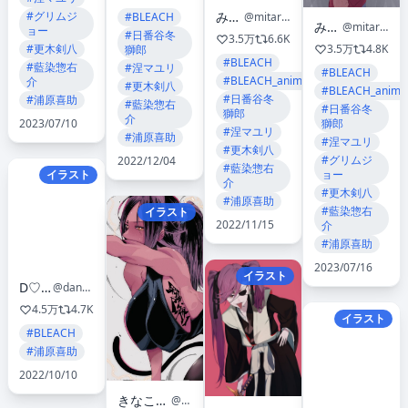
みたらし
#グリムジ
@mitarashi0000
#BLEACH
みたらし
@mitarashi0000
ョー
#日番谷冬
3.5万
6.6K
#更木剣八
3.5万
4.8K
獅郎
#BLEACH
#藍染惣右
#涅マユリ
#BLEACH
#BLEACH_anime
介
#更木剣八
#BLEACH_anime
#日番谷冬
#浦原喜助
#藍染惣右
#日番谷冬
獅郎
介
2023/07/10
獅郎
#涅マユリ
#浦原喜助
#涅マユリ
#更木剣八
#グリムジ
2022/12/04
#藍染惣右
イラスト
ョー
介
#更木剣八
#浦原喜助
#藍染惣右
イラスト
2022/11/15
介
#浦原喜助
2023/07/16
イラスト
D♡Bride 💕
@dangerousbride
4.5万
4.7K
イラスト
#BLEACH
#浦原喜助
2022/10/10
きなこもち有償依頼募集中✒️
@omochi_DB