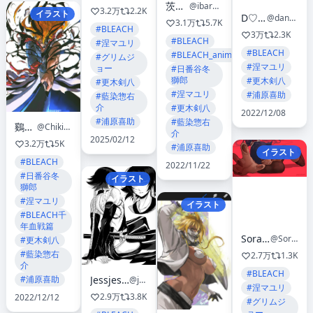
茨木 春
@ibaraki_shun
3.2万
2.2K
イラスト
D♡Bride 💕
@dangerousbride
3.1万
5.7K
#BLEACH
3万
2.3K
#BLEACH
#涅マユリ
#BLEACH
#BLEACH_anime
#グリムジ
#涅マユリ
ョー
#日番谷冬
獅郎
#更木剣八
#更木剣八
#涅マユリ
#浦原喜助
#藍染惣右
介
#更木剣八
2022/12/08
#浦原喜助
#藍染惣右
鷄腰子
@Chikidney
介
2025/02/12
3.2万
5K
#浦原喜助
イラスト
#BLEACH
2022/11/22
#日番谷冬
イラスト
獅郎
#涅マユリ
イラスト
#BLEACH千
年血戦篇
Sora Raion
@SoraRaion
#更木剣八
#藍染惣右
2.7万
1.3K
介
#BLEACH
#浦原喜助
Jessjessdraws@C2E2 AA L-20
@jessjessdraws
#涅マユリ
2.9万
3.8K
2022/12/12
#グリムジ
ョー