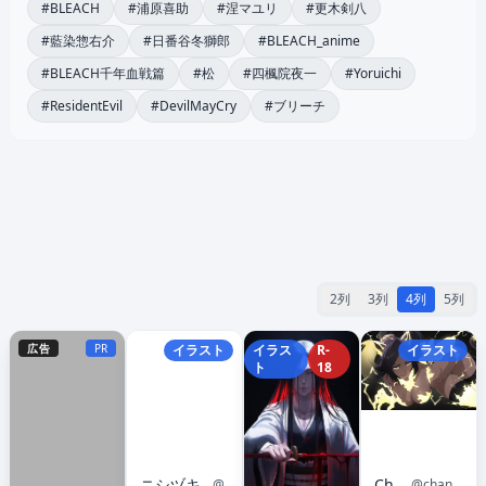
#BLEACH
#浦原喜助
#涅マユリ
#更木剣八
#藍染惣右介
#日番谷冬獅郎
#BLEACH_anime
#BLEACH千年血戦篇
#松
#四楓院夜一
#Yoruichi
#ResidentEvil
#DevilMayCry
#ブリーチ
2列
3列
4列
5列
広告
PR
イラスト
イラス
R-
イラスト
ト
18
ニシヅキ シノ@Phenøa｜フェノア｜4/24 Release📸
Channy
@sino24tsuki
@channyy19