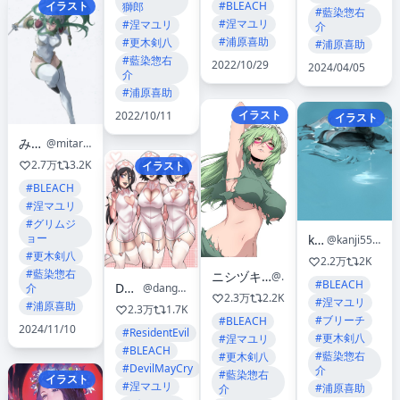
#BLEACH
イラスト
獅郎
#藍染惣右
#涅マユリ
#涅マユリ
介
#浦原喜助
#更木剣八
#浦原喜助
#藍染惣右
2022/10/29
2024/04/05
介
#浦原喜助
イラスト
2022/10/11
イラスト
みたらし
@mitarashi0000
2.7万
3.2K
イラスト
#BLEACH
#涅マユリ
#グリムジ
ョー
kanji
@kanji55755948
#更木剣八
2.2万
2K
#藍染惣右
ニシヅキ シノ@Phenøa｜フェノア｜4/24 Release📸
@sino24tsuki
#BLEACH
D♡Bride
@dangerousbride
介
2.3万
2.2K
#涅マユリ
#浦原喜助
2.3万
1.7K
#ブリーチ
#BLEACH
2024/11/10
#ResidentEvil
#更木剣八
#涅マユリ
#BLEACH
#藍染惣右
#更木剣八
#DevilMayCry
介
#藍染惣右
イラスト
#涅マユリ
#浦原喜助
介