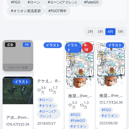
#FGO
#ローン
#ローン(アズレン)
#FateGO
#オリオン座流星群
#FGO7周年
2列
3列
4列
5列
広告
PR
イラスト
イラス
R-
イラスト
ト
18
スポンサー広告
テケえもん@西く18a（土曜）
@tkms00o5
イラスト
3.6
1.7
万
万
推奨幻想
@we_genn
推奨幻想
@we_genn
#ローン
2.7万
4.3K
3.3
1.3
#オリオン
万
万
#FGO
#ローン(ア
#FGO
#オリオン
ズレン)
アボガド6
@avogado6
#FateGO
2025/06/30
2018/05/27
8.4万
5.5K
#オリオン