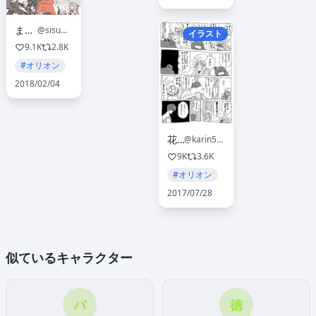
まよこ
@sisumayo
イラスト
9.1K
2.8K
#オリオン
2018/02/04
花梨
@karin5858
9K
3.6K
#オリオン
2017/07/28
似ているキャラクター
バ
徳