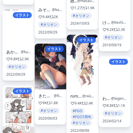
政踏
@masa0866
1.2万
1.9K
みそかつ🐈‍⬛
@kan3thu
イラスト
#オリオン
9.4K
2K
けしごむ
@Keshigomusan1
2024/10/03
#オリオン
9.2K
2.3K
2022/09/29
#オリオン
イラスト
2019/09/19
イラスト
あかりや
@kuhp
9.8K
2.9K
イラスト
#オリオン
2022/09/29
イラスト
きただりょうま
@R_Kitada
nima𓅪
@niiiima_
わさび
@legend7749
9K
1.8K
9.4K
2.4K
8.8K
1.1K
#オリオン
#FGO
#オリオン
#FGO7周年
2020/06/03
2024/02/14
#オリオン
2022/08/06