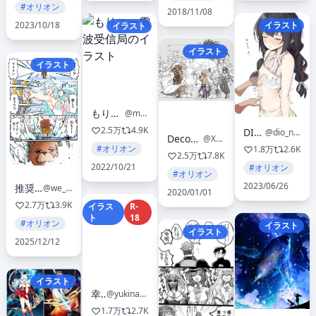
#オリオン
2018/11/08
イラスト
2023/10/18
イラスト
イラスト
イラスト
もりこー電波受信局
@morico_planet
2.5万
4.9K
DION
@dio_nand
DecoponMAGI
@XenoXss
#オリオン
1.8万
2.6K
2.5万
7.8K
2022/10/21
#オリオン
#オリオン
2023/06/26
推奨幻想
@we_genn
2020/01/01
2.7万
3.9K
イラス
R-
ト
18
#オリオン
イラスト
イラスト
2025/12/12
イラスト
幸永
@yukinaga46
1.7万
2.7K