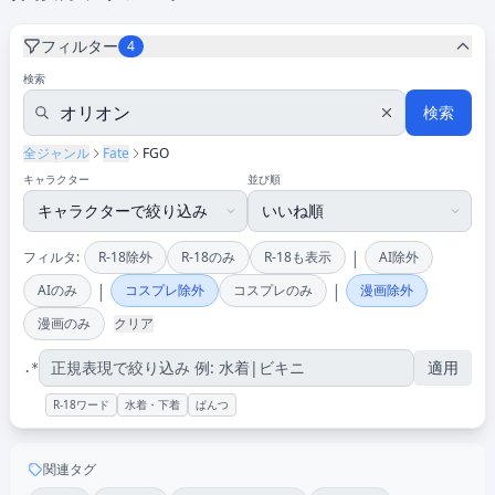
フィルター
4
検索
検索
全ジャンル
Fate
FGO
キャラクター
並び順
|
フィルタ:
R-18除外
R-18のみ
R-18も表示
AI除外
|
|
AIのみ
コスプレ除外
コスプレのみ
漫画除外
漫画のみ
クリア
適用
.*
R-18ワード
水着・下着
ぱんつ
関連タグ