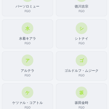
バーソロミュー
徳川吉宗
FGO
FGO
水
シ
水着キアラ
シトナイ
FGO
FGO
ア
ゴ
アルテラ
ゴルドルフ・ムジーク
FGO
FGO
ケ
坂
ケツァル・コアトル
坂田金時
FGO
FGO