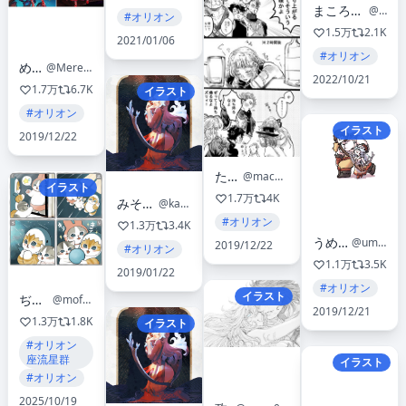
まころん🐳 FANTASIA3/21-22 東京MTGSuper4/4-5
@makoron117117
#オリオン
1.5万
2.1K
2021/01/06
#オリオン
めれむ
@Merem110
2022/10/21
1.7万
6.7K
イラスト
#オリオン
イラスト
2019/12/22
たろまち
@machidesuyoo
イラスト
1.7万
4K
みそかつ🐈‍⬛
@kan3thu
#オリオン
1.3万
3.4K
うめやま。
@ume22ke
2019/12/22
#オリオン
1.1万
3.5K
2019/01/22
#オリオン
イラスト
ぢゅの🐈
@mofu_sand
2019/12/21
1.3万
1.8K
イラスト
#オリオン
座流星群
イラスト
#オリオン
2025/10/19