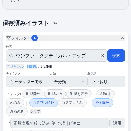
保存済みイラスト
2件
フィルター
4
検索
検索
全ジャンル
NIKKE
Elysion
キャラクター
分類
並び順
|
フィルタ:
R-18除外
R-18のみ
R-18も表示
AI除外
|
|
AIのみ
コスプレ除外
コスプレのみ
漫画除外
漫画のみ
クリア
適用
.*