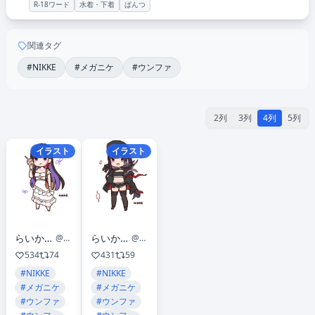
R-18ワード
水着・下着
ぱんつ
関連タグ
#NIKKE
#メガニケ
#ウンファ
2列
3列
4列
5列
イラスト
イラスト
らいか🎨ミニキャラ描きます
らいか🎨ミニキャラ描きます
@raikaoekaki
@raikaoekaki
534
74
431
59
#NIKKE
#NIKKE
#メガニケ
#メガニケ
#ウンファ
#ウンファ