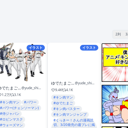
2列
イラスト
イラスト
ゆでたまご嶋田
@yude_shimada
ゆでたまご嶋田
@yude_shimada
9.4K
4.1K
1.2万
3.1K
#キン肉マン
#キン肉マン
#パワー
#ゆでたまご
#パワー(チェンソーマン)
#キン肉バスター
#侍ジャパン
#キン肉マンジャンプ
#ロビンマスク
#くっきー！さんの漫画読
切、3/20発売の週プレに掲
#ウォーズマン