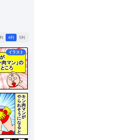
3列
4列
5列
イラスト