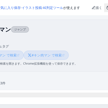
お気に入り保存
·
イラスト投稿
·
AI判定ツール
が使えます
描く
マン
ジャンプ
ュタグ
マン で検索
#キン肉マン で検索
検索を開きます。Chrome拡張機能を使って保存できます。
63件