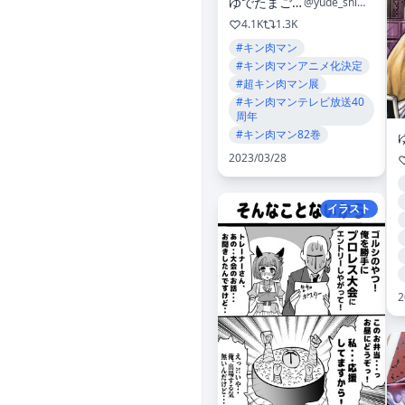
ゆでたまご嶋田
@yude_shimada
4.1K
1.3K
#キン肉マン
#キン肉マンアニメ化決定
#超キン肉マン展
#キン肉マンテレビ放送40
周年
#キン肉マン82巻
2023/03/28
イラスト
2