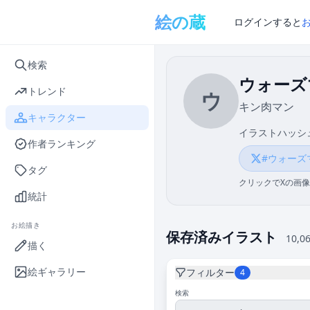
メインコンテンツへスキップ
絵の蔵
ログインすると
検索
ウォーズ
トレンド
ウ
キン肉マン
キャラクター
イラストハッシ
作者ランキング
#ウォーズ
タグ
クリックでXの画像
統計
お絵描き
保存済みイラスト
10,0
描く
絵ギャラリー
フィルター
4
検索