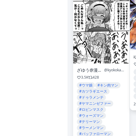
ざゆう@漫画描き
@kyokokakikaki
3.5K
428
#ウマ娘
#キン肉マン
#カツラギエース
#ドゥラメンテ
#ヤマニンゼファー
2
#ロビンマスク
#ウォーズマン
#テリーマン
#ラーメンマン
#バッファローマン