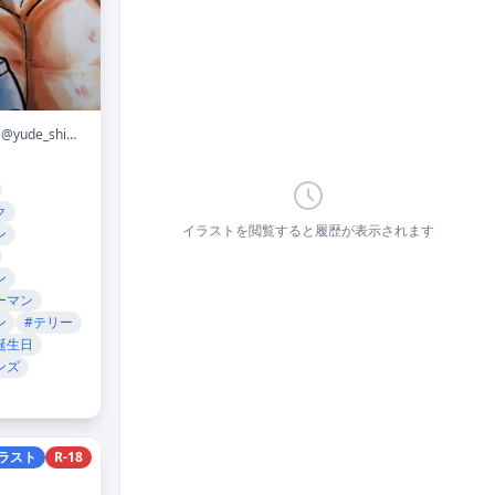
@yude_shimada
ク
イラストを閲覧すると履歴が表示されます
ン
ン
ーマン
ン
#テリー
誕生日
ンズ
ラスト
R-18