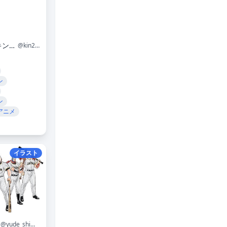
TVアニメ『キン肉マン』完璧超人始祖編 公式
@kin29man_anime
ン
ン
アニメ
イラスト
@yude_shimada