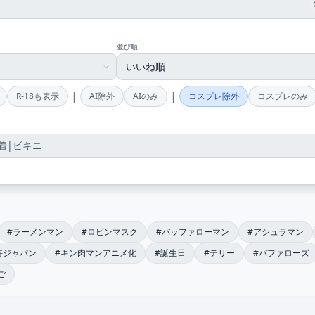
並び順
|
|
R-18も表示
AI除外
AIのみ
コスプレ除外
コスプレのみ
#ラーメンマン
#ロビンマスク
#バッファローマン
#アシュラマン
侍ジャパン
#キン肉マンアニメ化
#誕生日
#テリー
#バファローズ
ご