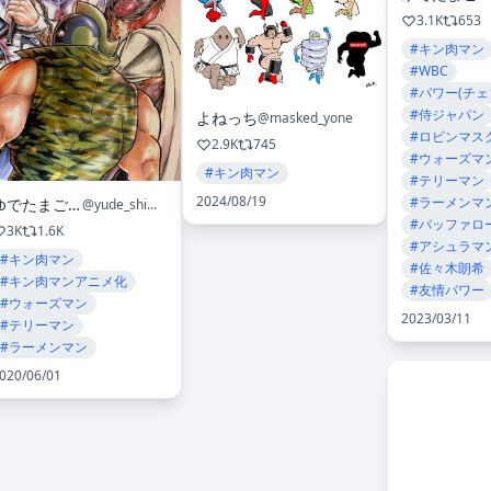
3.1K
653
#キン肉マン
#WBC
#パワー(チェ
#侍ジャパン
よねっち
@masked_yone
#ロビンマス
2.9K
745
#ウォーズマ
#キン肉マン
#テリーマン
2024/08/19
#ラーメンマ
ゆでたまご嶋田
@yude_shimada
#バッファロ
3K
1.6K
#アシュラマ
#キン肉マン
#佐々木朗希
#キン肉マンアニメ化
#友情パワー
#ウォーズマン
2023/03/11
#テリーマン
#ラーメンマン
020/06/01