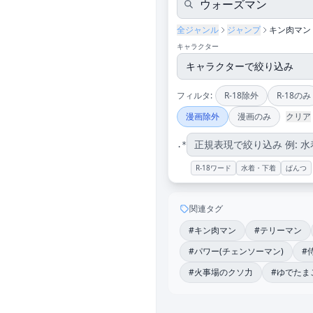
全ジャンル
ジャンプ
キン肉マン
キャラクター
フィルタ:
R-18除外
R-18のみ
漫画除外
漫画のみ
クリア
.*
R-18ワード
水着・下着
ぱんつ
関連タグ
#キン肉マン
#テリーマン
#パワー(チェンソーマン)
#
#火事場のクソ力
#ゆでたま