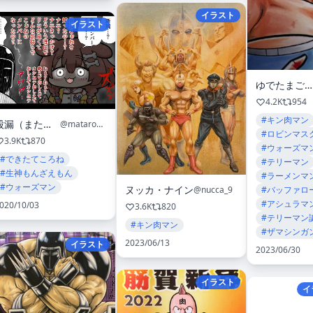
イラスト
イラスト
ゆでたまご嶋田
4.2K
954
#キン肉マン
股漏（またろう）
@matarou072
#ロビンマス
3.9K
870
#ウォーズマ
#できたてころね
#テリーマン
#生神もんざえもん
#ラーメンマ
#ウォーズマン
ヌッカ・ナイン
#バッファロ
@nucca_9
#アシュラマ
020/10/03
3.6K
820
#テリーマン
#キン肉マン
#ザマシンガ
2023/06/13
イラスト
2023/06/30
イラスト
イ