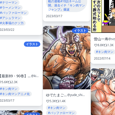
載の連載410話ネーム公
#テリーマン
開。過去イチ『キン肉マン
#ラーメンマン
ジャンプ』爆誕
#バッファローマン
2023/03/17
#アシュラマン
#火事場のクソ力
023/03/22
イラスト
曽山一寿
@so
イラスト
8.8K
1.3K
#キン肉マン
2022/07/14
【最新89・90巻】キン肉マン集英社漫画スタッフ【公式】
@kinnikuman_pr
5.6K
2.3K
#キン肉マン
#キン肉マンアニメ化
ゆでたまご嶋田
@yude_shimada
023/03/17
5.3K
1.4K
#キン肉マン
#バッファローマン
イラスト