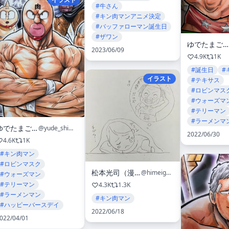
#牛さん
#キン肉マンアニメ決定
#バッファローマン誕生日
#ザワン
ゆでたまご嶋田
2023/06/09
4.9K
1K
#誕生日
#
イラスト
#テキサス
#ロビンマス
#ウォーズマ
#テリーマン
#ラーメンマ
ゆでたまご嶋田
@yude_shimada
2022/06/30
4.6K
1K
#キン肉マン
#ロビンマスク
松本光司（漫画家）
@himeigarashi
#ウォーズマン
#テリーマン
4.3K
1.3K
#ラーメンマン
#キン肉マン
#ハッピーバースデイ
2022/06/18
022/04/01