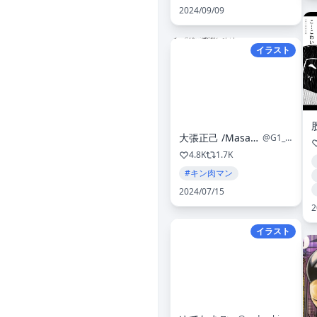
2024/09/09
イラスト
大張正己 /Masami Obari
@G1_BARI
4.8K
1.7K
#キン肉マン
2024/07/15
2
イラスト