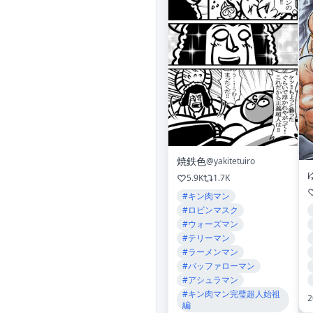
焼鉄色
@yakitetuiro
5.9K
1.7K
#キン肉マン
#ロビンマスク
#ウォーズマン
#テリーマン
#ラーメンマン
#バッファローマン
#アシュラマン
#キン肉マン完璧超人始祖
2
編