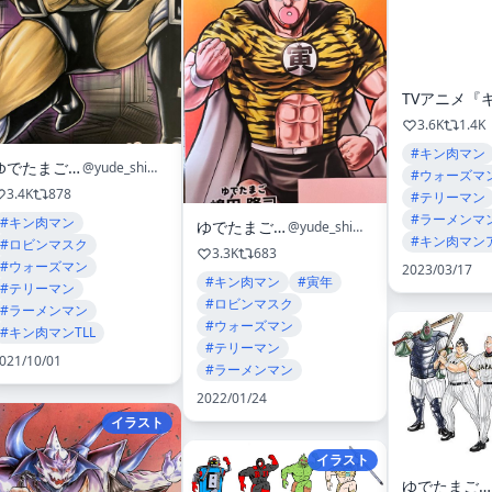
3.6K
1.4K
#キン肉マン
ゆでたまご嶋田
@yude_shimada
#ウォーズマ
3.4K
878
#テリーマン
#ラーメンマ
#キン肉マン
ゆでたまご嶋田
@yude_shimada
#キン肉マン
#ロビンマスク
3.3K
683
#ウォーズマン
2023/03/17
#キン肉マン
#寅年
#テリーマン
#ロビンマスク
#ラーメンマン
#ウォーズマン
#キン肉マンTLL
#テリーマン
021/10/01
#ラーメンマン
2022/01/24
イラスト
イラスト
ゆでたまご嶋田