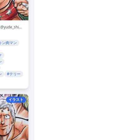
@yude_shimada
キン肉マン
ク
ン
ン
#テリー
イラスト