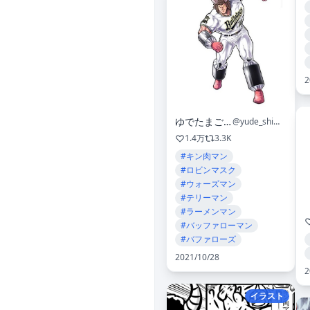
2
ゆでたまご嶋田
@yude_shimada
1.4万
3.3K
#キン肉マン
#ロビンマスク
#ウォーズマン
#テリーマン
#ラーメンマン
#バッファローマン
#バファローズ
2021/10/28
2
イラスト