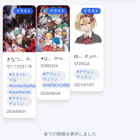
イラスト
イラスト
イラスト
ゆぬん
@_yun_un_
✦U帝雨星 ✦
@rain0ame
きなつｋ🎮🎨/ちょっと低浮上
@kinatsuk
20
4
90
54
1.1万
1.7K
#アヴェン
#アヴェン
#スターレ
チュリン
チュリン
イル
2021/07/07
#AVENCHURIN
#HonkaiStaiRail
#aventurine
2020/06/24
#アヴェン
チュリン
2024/06/01
全ての投稿を表示しました