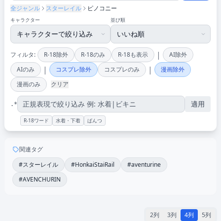
全ジャンル
スターレイル
ピノコニー
キャラクター
並び順
|
フィルタ:
R-18除外
R-18のみ
R-18も表示
AI除外
|
|
AIのみ
コスプレ除外
コスプレのみ
漫画除外
漫画のみ
クリア
適用
.*
R-18ワード
水着・下着
ぱんつ
関連タグ
#スターレイル
#HonkaiStaiRail
#aventurine
#AVENCHURIN
2列
3列
4列
5列