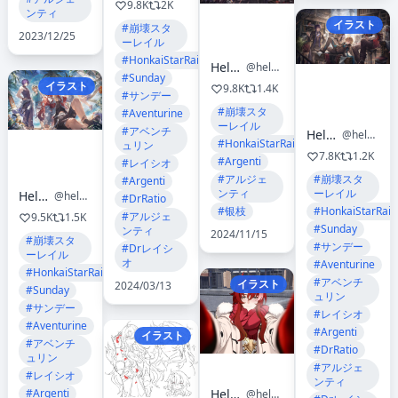
9.8K
2K
ンティ
イラスト
#崩壊スタ
2023/12/25
ーレイル
#HonkaiStarRail
Helen Zhao
@helen_zzhao
#Sunday
イラスト
9.8K
1.4K
#サンデー
#崩壊スタ
#Aventurine
ーレイル
#アベンチ
Helen Zhao
@helen_zzhao
#HonkaiStarRail
ュリン
7.8K
1.2K
#Argenti
#レイシオ
#アルジェ
#崩壊スタ
#Argenti
ンティ
ーレイル
Helen Zhao
@helen_zzhao
#DrRatio
#银枝
#HonkaiStarRail
#アルジェ
9.5K
1.5K
#Sunday
ンティ
2024/11/15
#崩壊スタ
#サンデー
#Drレイシ
ーレイル
オ
#Aventurine
#HonkaiStarRail
#アベンチ
イラスト
2024/03/13
#Sunday
ュリン
#サンデー
#レイシオ
#Aventurine
#Argenti
イラスト
#アベンチ
#DrRatio
ュリン
#アルジェ
#レイシオ
ンティ
Helen Zhao
#Argenti
@helen_zzhao