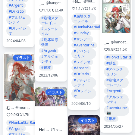
Helen Zhao
@helen_zzhao
_観月_
@kangetsu_yukimi
#Argenti
1.1万
1.7K
1.1万
2.4K
#DrRatio
#崩壊スタ
#アルジェ
#崩壊スタ
ーレイル
ンティ
ーレイル
#HonkaiStarRail
#Drレイシ
#スターレ
オ
#Sunday
イル
#サンデー
#崩坏星穹
2024/04/08
_観月_
@kangetsu_yukimi
铁道
#Aventurine
9.8K
1.6K
#Argenti
#アベンチ
ュリン
#アルジェ
#HonkaiStarRail
イラスト
ンティ
#レイシオ
#砂金
#银枝
#Argenti
#アベンチ
#DrRatio
ュリン
2023/12/06
#アルジェ
#崩壊スタ
ンティ
ーレール
#Drレイシ
#Argenti
イラスト
オ
#アルジェ
ンティ
2024/06/10
むむ🥺
@mumu_vosp
#aventurine
📷
9.9K
1.7K
#银枝
イラスト
#HonkaiStarRail
2024/05/27
#Argenti
Helen Zhao
@helen_zzhao
#アルジェ