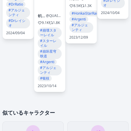
#Drレイシ
#DrRatio
オ
8.5K
1.3K
#アルジェ
2024/10/04
#HonkaiStarRail
ンティ
鹌鹑🌸
@QUAIL_ZOZ03
#Argenti
#Drレイシ
9.1K
1.8K
#アルジェ
オ
ンティ
#崩壊スタ
2024/09/04
ーレイル
2023/12/09
#スターレ
イル
#崩坏星穹
铁道
#Argenti
#アルジェ
ンティ
#银枝
2023/10/14
似ているキャラクター