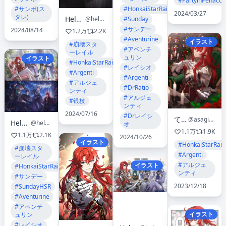
#PartyinPenacon
#サンポ(ス
#HonkaiStarRail
2024/03/27
タレ)
Helen Zhao
#Sunday
@helen_zzhao
#サンデー
2024/08/14
1.2万
2.2K
#Aventurine
イラスト
#崩壊スタ
#アベンチ
ーレイル
ュリン
イラスト
#HonkaiStarRail
#レイシオ
#Argenti
#Argenti
#アルジェ
#DrRatio
ンティ
#アルジェ
#银枝
ンティ
2024/07/16
#Drレイシ
てこ✧
@asagizuisen
Helen Zhao
@helen_zzhao
オ
1.1万
1.9K
1.1万
2.1K
2024/10/26
イラスト
#HonkaiStarRail
#崩壊スタ
#Argenti
ーレイル
#アルジェ
イラスト
#HonkaiStarRail
ンティ
#サンデー
2023/12/18
#SundayHSR
#Aventurine
#アベンチ
イラスト
ュリン
#レイシオ