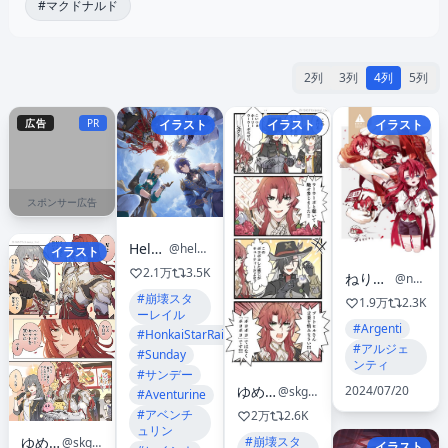
#マクドナルド
2列
3列
4列
5列
広告
PR
イラスト
イラスト
イラスト
スポンサー広告
Helen Zhao
@helen_zzhao
イラスト
2.1万
3.5K
ねり悶🌷依頼受付中
@nerimonmon
#崩壊スタ
1.9万
2.3K
ーレイル
#Argenti
#HonkaiStarRail
#アルジェ
#Sunday
ンティ
#サンデー
2024/07/20
ゆめぎわ
@skgl_thx
#Aventurine
#アベンチ
2万
2.6K
ュリン
ゆめぎわ
#崩壊スタ
@skgl_thx
イラスト