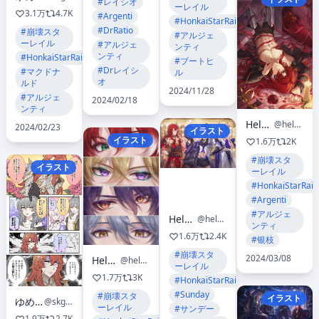
#レイシオ
ーレイル
3.1万
4.7K
#Argenti
#HonkaiStarRail
#DrRatio
#崩壊スタ
#アルジェ
ーレイル
#アルジェ
ンティ
ンティ
#HonkaiStarRail
#ブートヒ
#Drレイシ
#マクドナ
ル
オ
ルド
2024/11/28
#アルジェ
2024/02/18
ンティ
Helen Zhao
@helen_zzhao
2024/02/23
イラスト
イラスト
1.6万
2K
#崩壊スタ
イラスト
ーレイル
#HonkaiStarRail
#Argenti
#アルジェ
Helen Zhao
@helen_zzhao
ンティ
1.6万
2.4K
#银枝
#崩壊スタ
2024/03/08
Helen Zhao
@helen_zzhao
ーレイル
1.7万
3K
#HonkaiStarRail
#Sunday
#崩壊スタ
イラスト
ゆめぎわ
@skgl_thx
ーレイル
#サンデー
1.9万
2.7K