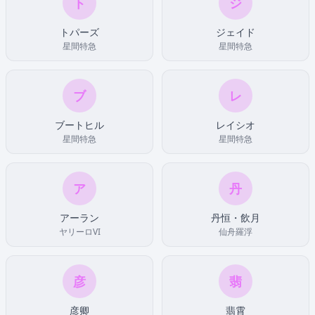
ト
ジ
トパーズ
ジェイド
星間特急
星間特急
ブ
レ
ブートヒル
レイシオ
星間特急
星間特急
ア
丹
アーラン
丹恒・飲月
ヤリーロVI
仙舟羅浮
彦
翡
彦卿
翡霄