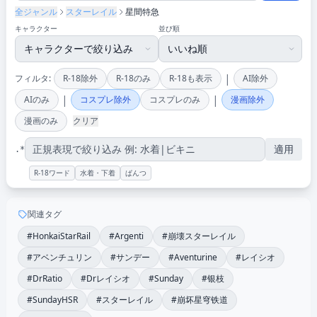
全ジャンル
スターレイル
星間特急
キャラクター
並び順
|
フィルタ:
R-18除外
R-18のみ
R-18も表示
AI除外
|
|
AIのみ
コスプレ除外
コスプレのみ
漫画除外
漫画のみ
クリア
適用
.*
R-18ワード
水着・下着
ぱんつ
関連タグ
#HonkaiStarRail
#Argenti
#崩壊スターレイル
#アベンチュリン
#サンデー
#Aventurine
#レイシオ
#DrRatio
#Drレイシオ
#Sunday
#银枝
#SundayHSR
#スターレイル
#崩坏星穹铁道