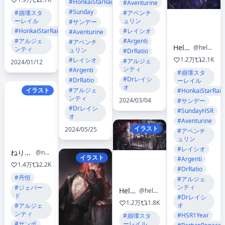
#HonkaiStarRail
#Aventurine
#Sunday
#崩壊スタ
#アベンチ
ーレイル
ュリン
#サンデー
#HonkaiStarRail
#レイシオ
#Aventurine
#アルジェ
#Argenti
#アベンチ
Helen Zhao
@helen_zzhao
ンティ
ュリン
#DrRatio
1.2万
2.1K
#レイシオ
#アルジェ
2024/01/12
ンティ
#Argenti
#崩壊スタ
#Drレイシ
#DrRatio
ーレイル
オ
イラスト
#アルジェ
#HonkaiStarRail
ンティ
2024/03/04
#サンデー
#Drレイシ
#SundayHSR
オ
#Aventurine
イラスト
2024/05/25
#アベンチ
ュリン
#レイシオ
ねり悶🌷依頼受付中
@nerimonmon
イラスト
#Argenti
1.4万
2.2K
#DrRatio
#丹恒
#アルジェ
ンティ
#ジェパー
Helen Zhao
@helen_zzhao
ド
#Drレイシ
1.2万
1.8K
オ
#アルジェ
ンティ
#HSR1Year
#崩壊スタ
#サンポ
ーレイル