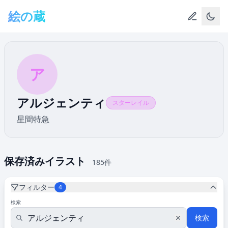
メインコンテンツへスキップ
絵の蔵
ア
アルジェンティ
スターレイル
星間特急
保存済みイラスト
185件
フィルター
4
検索
検索