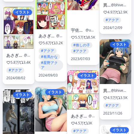
異澤
@bhive003
4.9万
2.9K
イラスト
#アクア
2024/12/09
宇佐崎しろ
@uszksr
あさぎ屋✍🏻原稿集中
@asgykk
5.5万
8.5K
5.6万
3.2K
イラスト
#推しの子
#アクア
#アクア
あさぎ屋✍🏻原稿集中
@asgykk
#有馬かな
2023/07/03
5.8万
3.4K
#星野アク
ア
#アクア
2024/09/03
イラスト
2024/08/02
異澤
@bhive003
イラスト
イラスト
4.5万
3.5K
#アクア
2023/11/26
あさぎ屋✍🏻原稿集中
@asgykk
4.5万
3K
イラスト
#アクア