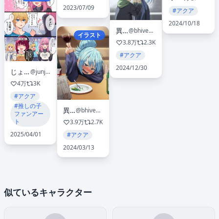
2023/07/09
#アクア
2024/10/18
異澤
@bhive003
イラスト
3.8万
2.3K
#アクア
2024/12/30
じょん太
@junjonta
4万
3K
#アクア
#推しの子
異澤
@bhive003
ファンアー
ト
3.9万
2.7K
2025/04/01
#アクア
2024/03/13
似ているキャラクター