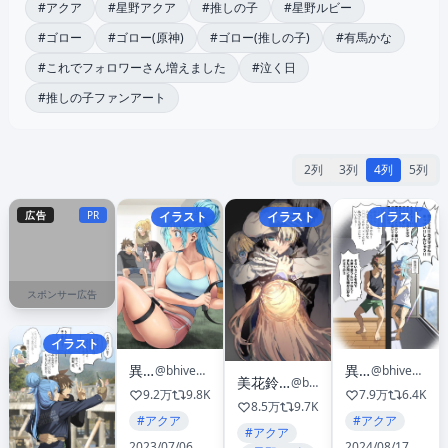
#アクア
#星野アクア
#推しの子
#星野ルビー
#ゴロー
#ゴロー(原神)
#ゴロー(推しの子)
#有馬かな
#これでフォロワーさん増えました
#泣く日
#推しの子ファンアート
2列
3列
4列
5列
広告
PR
イラスト
イラスト
イラスト
スポンサー広告
イラスト
異澤
異澤
@bhive003
@bhive003
美花鈴蘭(みはなすずらん)
@barukanpasu
9.2万
9.8K
7.9万
6.4K
8.5万
9.7K
#アクア
#アクア
#アクア
2023/07/06
2024/08/17