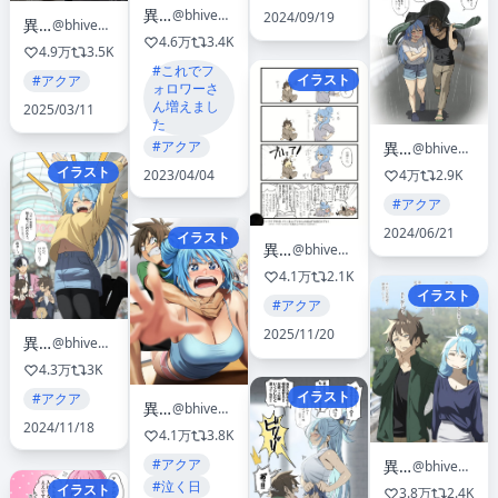
異澤
@bhive003
2024/09/19
異澤
@bhive003
4.6万
3.4K
4.9万
3.5K
#これでフ
イラスト
#アクア
ォロワーさ
ん増えまし
2025/03/11
た
#アクア
異澤
@bhive003
イラスト
2023/04/04
4万
2.9K
#アクア
2024/06/21
イラスト
異澤
@bhive003
4.1万
2.1K
イラスト
#アクア
2025/11/20
異澤
@bhive003
4.3万
3K
イラスト
#アクア
異澤
@bhive003
2024/11/18
4.1万
3.8K
#アクア
異澤
@bhive003
#泣く日
イラスト
3.8万
2.4K