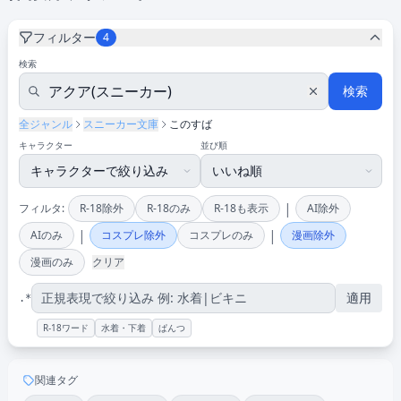
フィルター
4
検索
検索
全ジャンル
スニーカー文庫
このすば
キャラクター
並び順
|
フィルタ:
R-18除外
R-18のみ
R-18も表示
AI除外
|
|
AIのみ
コスプレ除外
コスプレのみ
漫画除外
漫画のみ
クリア
適用
.*
R-18ワード
水着・下着
ぱんつ
関連タグ