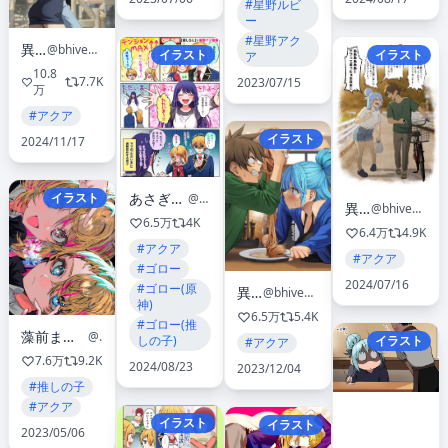
#星野ルビ
ー
#星野アク
異澤
@bhive003
イラスト
イラスト
ア
10.8
7.7K
2023/07/15
万
#アクア
イラスト
2024/11/17
あさぎ屋✍🏻原稿集中
イラスト
@asgykk
異澤
@bhive003
6.5万
4K
6.4万
4.9K
#アクア
#アクア
#ゴロー
2024/07/16
#ゴロー(原
異澤
@bhive003
神)
6.5万
5.4K
#ゴロー(推
藻前まっく@3/8みちのくコミティアA-26
@hamhsui
しの子)
イラスト
#アクア
7.6万
9.2K
2024/08/23
2023/12/04
#推しの子
#アクア
イラスト
イラスト
2023/05/06