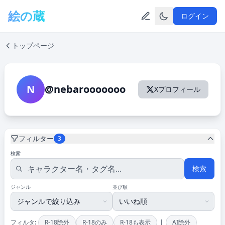
メインコンテンツへスキップ
絵の蔵
ログイン
トップページ
N
@nebarooooooo
Xプロフィール
フィルター
3
検索
検索
ジャンル
並び順
|
フィルタ:
R-18除外
R-18のみ
R-18も表示
AI除外