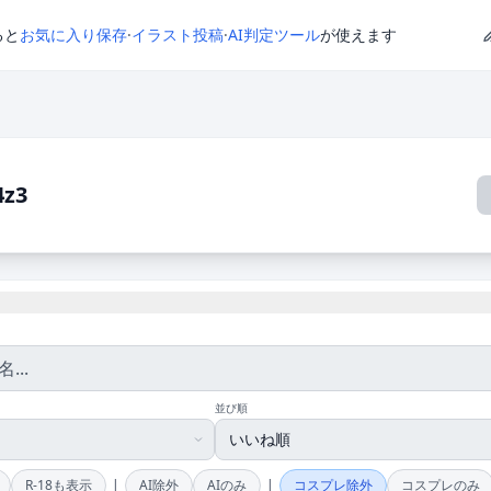
ると
お気に入り保存
·
イラスト投稿
·
AI判定ツール
が使えます
4z3
並び順
|
|
R-18も表示
AI除外
AIのみ
コスプレ除外
コスプレのみ