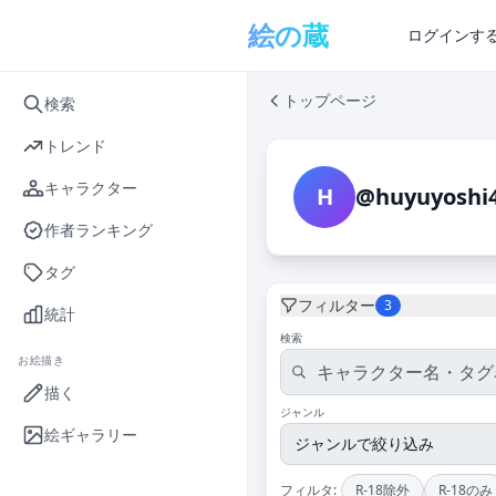
メインコンテンツへスキップ
絵の蔵
ログインす
トップページ
検索
トレンド
キャラクター
H
@huyuyoshi
作者ランキング
タグ
フィルター
3
統計
検索
お絵描き
描く
ジャンル
絵ギャラリー
フィルタ:
R-18除外
R-18のみ