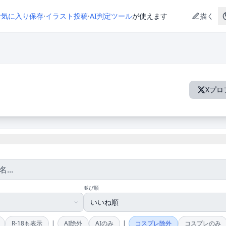
お気に入り保存
·
イラスト投稿
·
AI判定ツール
が使えます
描く
Xプロ
並び順
|
|
R-18も表示
AI除外
AIのみ
コスプレ除外
コスプレのみ