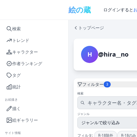
メインコンテンツへスキップ
絵の蔵
ログインすると
トップページ
検索
トレンド
キャラクター
H
@hira__no
作者ランキング
タグ
フィルター
3
統計
検索
お絵描き
描く
ジャンル
絵ギャラリー
サイト情報
フィルタ:
R-18除外
R-18のみ