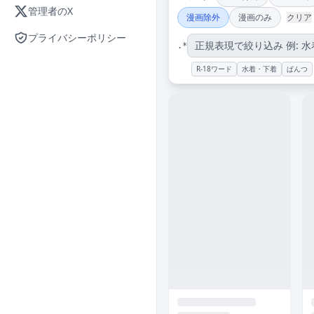
管理者のX
漫画除外
漫画のみ
クリア
プライバシーポリシー
.*
R-18ワード
水着・下着
ぱんつ