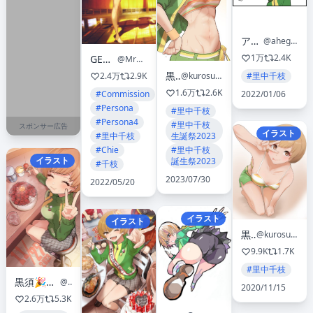
アヘ丸
@ahegao00
1万
2.4K
GENZOMAN
@MrGenzoman
黒須
2.4万
2.9K
#里中千枝
@kurosususu
1.6万
2.6K
#Commission
2022/01/06
#Persona
#里中千枝
#Persona4
#里中千枝
スポンサー広告
イラスト
#里中千枝
生誕祭2023
#Chie
#里中千枝
イラスト
誕生祭2023
#千枝
2023/07/30
2022/05/20
イラスト
イラスト
黒須
@kurosususu
9.9K
1.7K
#里中千枝
黒須🎉異世界恋愛マニュアル3巻1月1日発売🎉
@kurosususu
2020/11/15
2.6万
5.3K