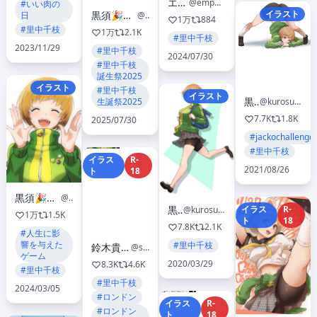
エンペ
@empe0317
#いい肉の
イラスト
黒須🎉異世界恋愛マニュアル3巻1月1日発売🎉
@kurosususu
日
1万
884
#里中千枝
1万
2.1K
#里中千枝
2023/11/29
#里中千枝
2024/07/30
#里中千枝
誕生祭2025
イラスト
#里中千枝
イラスト
黒須
@kurosususu
生誕祭2025
7.7K
1.8K
2025/07/30
#jackochallenge
#里中千枝
イラス
R-
2021/08/26
ト
18
黒須🎉異世界恋愛マニュアル3巻1月1日発売🎉
@kurosususu
イラス
R-
黒須
@kurosususu
1万
1.5K
ト
18
7.8K
2.1K
#人生に影
響を与えた
#里中千枝
鈴木貴之 Takayuki Suzuki
@suzuk1ng90
ゲーム
2020/03/29
8.3K
4.6K
#里中千枝
#里中千枝
2024/03/05
#ロンドン
イラス
R-
#ロンドン
ト
18