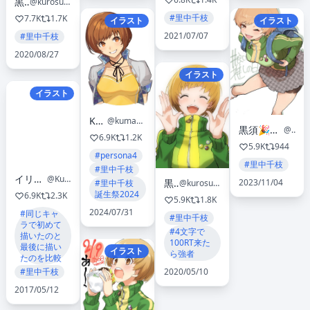
黒須
@kurosususu
#里中千枝
7.7K
1.7K
イラスト
イラスト
2021/07/07
#里中千枝
2020/08/27
イラスト
イラスト
Kuma
@kumakareem
黒須🎉異世界恋愛マニュアル3巻1月1日発売🎉
@kurosususu
6.9K
1.2K
5.9K
944
#persona4
#里中千枝
#里中千枝
イリヤ・クブシノブ
@Kuvshinov_Ilya
2023/11/04
黒須
#里中千枝
@kurosususu
誕生祭2024
6.9K
2.3K
5.9K
1.8K
2024/07/31
#同じキャ
#里中千枝
ラで初めて
#4文字で
描いたのと
100RT来た
最後に描い
イラスト
ら強者
たのを比較
2020/05/10
#里中千枝
2017/05/12