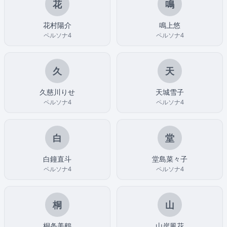
花
鳴
花村陽介
鳴上悠
ペルソナ4
ペルソナ4
久
天
久慈川りせ
天城雪子
ペルソナ4
ペルソナ4
白
堂
白鐘直斗
堂島菜々子
ペルソナ4
ペルソナ4
桐
山
桐条美鶴
山岸風花