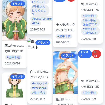
(アズレン)
イラスト
黒須
@kurosususu
#千枝さん
6.9K
1.7K
はじめまし
て
#里中千枝
#persona4arena
#里中千枝
#P4A
誕生祭2021
ゆっ栗栖_日曜東ヨ40b_アンスリウム/ダスコミ「この異世界には18禁は存在しません！」
@yucchris22m
#里中千枝
2020/05/21
7.3K
1.3K
生誕祭2021
#里中千枝
2021/07/30
2020/06/24
イラスト
黒須
@kurosususu
8.5K
2.3K
イラス
R-
イラスト
ト
18
#里中千枝
2021/06/26
白色灯
@hakusyokuto
イラスト
7.5K
1.5K
黒須
@kurosususu
#ペルソナ4
6.8K
1.3K
#Persona4
#里中千枝
#里中千枝
2023/04/16
2021/01/09
黒須
@kurosususu
6.8K
1.4K