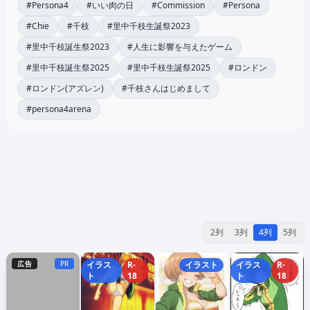
#Persona4
#いい肉の日
#Commission
#Persona
#Chie
#千枝
#里中千枝生誕祭2023
#里中千枝誕生祭2023
#人生に影響を与えたゲーム
#里中千枝誕生祭2025
#里中千枝生誕祭2025
#ロンドン
#ロンドン(アズレン)
#千枝さんはじめまして
#persona4arena
2列
3列
4列
5列
広告
PR
イラス
R-
イラスト
イラス
R-
ト
18
ト
18