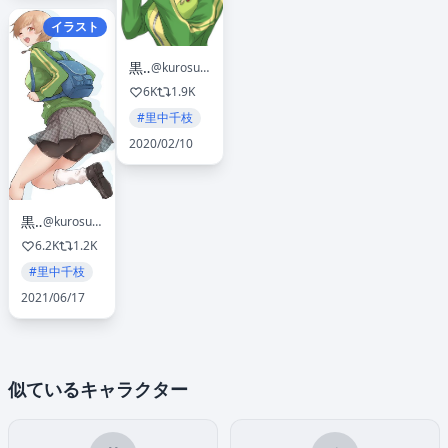
イラスト
黒須
@kurosususu
6K
1.9K
#里中千枝
2020/02/10
黒須
@kurosususu
6.2K
1.2K
#里中千枝
2021/06/17
似ているキャラクター