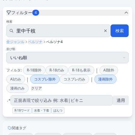
フィルター
4
検索
検索
全ジャンル
ペルソナ
ペルソナ4
並び順
|
フィルタ:
R-18除外
R-18のみ
R-18も表示
AI除外
|
|
AIのみ
コスプレ除外
コスプレのみ
漫画除外
漫画のみ
クリア
適用
.*
R-18ワード
水着・下着
ぱんつ
関連タグ