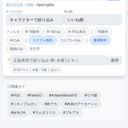
全ジャンル
Fate
Apocrypha
キャラクター
並び順
|
フィルタ:
R-18除外
R-18のみ
R-18も表示
AI除外
|
|
AIのみ
コスプレ除外
コスプレのみ
漫画除外
漫画のみ
クリア
適用
.*
R-18ワード
水着・下着
ぱんつ
関連タグ
#FGO
#FateGO
#ArtworkMoa810
#ウマ娘
#ミホノブルボン
#終アカ
#終末のアーカーシャ
#prsk_FA
#ラムダリリス
#ブルアカ