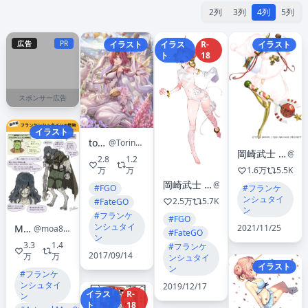
2列
3列
4列
5列
広告
PR
イラスト
イラス
R-
イラスト
ト
18
スポンサー広告
イラスト
torino
@TorinoAqua
岡崎武士 月刊ヤンマガ『精霊使い -些の塵滓-』連載中
@hapoi
2.8
1.2
万
万
1.6万
5.5K
岡崎武士 月刊ヤンマガ『精霊使い -些の塵滓-』連載中
@hapoi
#FGO
#フランケ
ンシュタイ
2.5万
5.7K
#FateGO
ン
#フランケ
#FGO
ンシュタイ
2021/11/25
Moa
@moa810
#FateGO
ン
3.3
1.4
#フランケ
2017/09/14
万
万
ンシュタイ
イラスト
ン
#フランケ
ンシュタイ
2019/12/17
イラス
R-
ン
ト
18