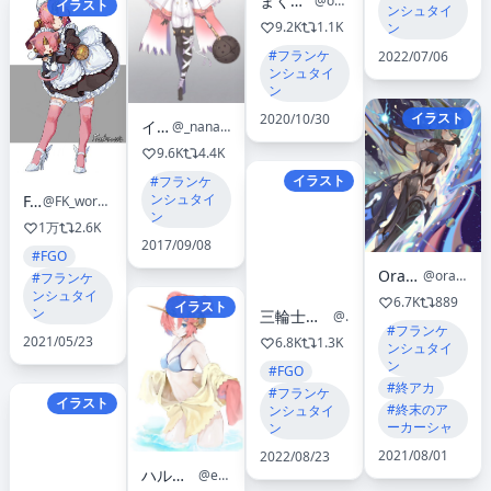
まくら くらま
@ohg_m3
イラスト
ンシュタイ
9.2K
1.1K
ン
#フランケ
2022/07/06
ンシュタイ
ン
イラスト
2020/10/30
イセ川
@_nanashina_
9.6K
4.4K
イラスト
#フランケ
ンシュタイ
F.K
@FK_workid
ン
1万
2.6K
2017/09/08
#FGO
Orangesekaii
@orangesekai1
#フランケ
ンシュタイ
6.7K
889
イラスト
ン
三輪士郎/Shirow Miwa
@zi38
#フランケ
2021/05/23
6.8K
1.3K
ンシュタイ
ン
#FGO
#終アカ
#フランケ
イラスト
#終末のア
ンシュタイ
ーカーシャ
ン
2021/08/01
2022/08/23
ハルタスク_Harutask
@emo863063