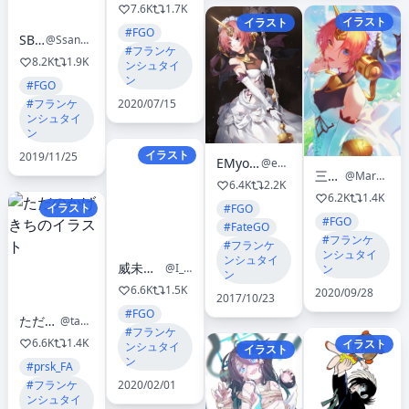
7.6K
1.7K
イラスト
イラスト
#FGO
SB_Lama
@SsangbongLlama
#フランケ
8.2K
1.9K
ンシュタイ
ン
#FGO
#フランケ
2020/07/15
ンシュタイ
ン
イラスト
2019/11/25
EMyo/えみょ
@emyo27
三月AB
@March_AB
6.4K
2.2K
6.2K
1.4K
イラスト
#FGO
#FGO
#FateGO
#フランケ
#フランケ
ンシュタイ
ンシュタイ
威未図@いみず
@I_MI_ZU
ン
ン
6.6K
1.5K
2020/09/28
2017/10/23
#FGO
ただのかげきち
@tadanoakuta
#フランケ
6.6K
1.4K
イラスト
ンシュタイ
イラスト
ン
#prsk_FA
#フランケ
2020/02/01
ンシュタイ