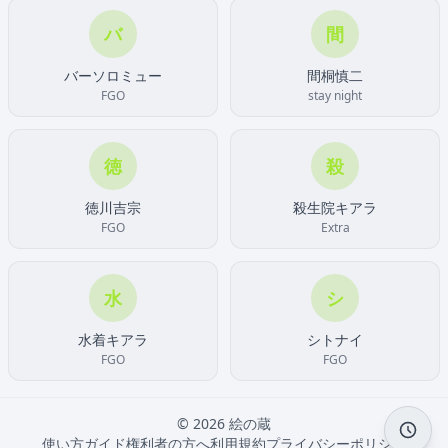
バ
間
バーソロミュー
間桐慎二
FGO
stay night
徳
殺
徳川吉宗
殺生院キアラ
FGO
Extra
水
シ
水着キアラ
シトナイ
FGO
FGO
© 2026 絵の蔵
使い方ガイド
権利者の方へ
利用規約
プライバシーポリシー