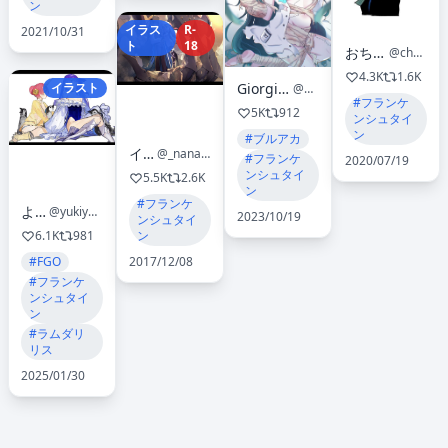
ン
イラス
R-
2021/10/31
ト
18
おちょごさん
@chogo2009
4.3K
1.6K
イラスト
Giorgio(ジョジョ)☼_1日目東4フ55a
@yo_sumire_sola1
#フランケ
5K
912
ンシュタイ
ン
#ブルアカ
イセ川
@_nanashina_
#フランケ
2020/07/19
ンシュタイ
5.5K
2.6K
ン
#フランケ
よる60
@yukiyuki_mnw
2023/10/19
ンシュタイ
6.1K
981
ン
#FGO
2017/12/08
#フランケ
ンシュタイ
ン
#ラムダリ
リス
2025/01/30