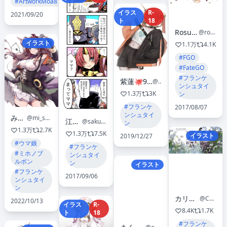
#ArtworkMoa810
イラス
R-
2021/09/20
ト
18
Rosuuri🐰
@rosuuri
イラスト
1.1万
4.1K
#FGO
#FateGO
#フランケ
紫蓮🐙9月からのお仕事募集
@liliy_art
ンシュタイ
1.3万
3K
ン
#フランケ
2017/08/07
ンシュタイ
みそに
@mi_so_ni_t
江鳥さくら
@sakura30053445
ン
1.3万
2.7K
1.3万
7.5K
イラスト
2019/12/27
#ウマ娘
#フランケ
#ミホノブ
ンシュタイ
ルボン
ン
イラスト
#フランケ
2017/09/06
ンシュタイ
ン
カリマリカ／CARIMARICA
@CARIMARICA_caca
2022/10/13
イラス
R-
8.4K
1.7K
ト
18
#フランケ